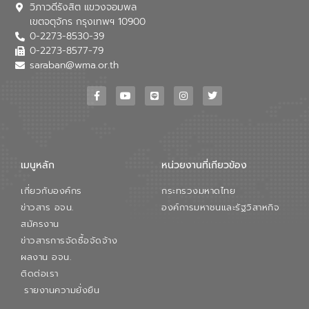
วิภาวดีรังสิต แขวงจอมพล
อุตสาหกรรม นายชีระ วงศบูรณะ ผู้อำนวย
เขตจตุจักร กรุงเทพฯ 10900
การองค์การจัดการน้ำเสีย กล่าวถึงภารกิจ
0-2273-8530-39
หลักของ อจน. ในการพัฒนาระบบบำบัดน้ำ
เสียเมื่อผสานกับความเชี่ยวชาญของอีสท์
0-2273-8577-79
วอเตอร์ จะช่วยขับเคลื่อนการศึกษาทั้งในมิติ
saraban@wma.or.th
ทางเทคนิคและความคุ้มค่าทางเศรษฐกิจ
เพื่อสนับสนุนการพัฒนาเมืองอย่างยั่งยืน
ขณะที่ นายบดินทร์ อุดล กรรมการผู้อำนวย
การใหญ่ อีสท์ วอเตอร์ ย้ำว่า การบริหาร
จัดการน้ำยุคใหม่ต้องมุ่งเน้นความคุ้มค่า
ตลอดระบบ โดยการนำน้ำบำบัดกลับมาใช้ใหม่
จะช่วยลดการพึ่งพาน้ำธรรมชาติและสร้าง
เมนูหลัก
หน่วยงานที่เกียวข้อง
สมดุลทางเศรษฐกิจและสิ่งแวดล้อมได้อย่าง
เป็นรูปธรรม ความร่วมมือระหว่างภาครัฐและ
เกี่ยวกับองค์กร
กระทรวงมหาดไทย
ภาคเอกชนในครั้งนี้ นับเป็นก้าวสำคัญของ
องค์การจัดการน้ำเสีย (อจน.) ในการร่วมวาง
ข่าวสาร อจน.
องค์การมหาชนและรัฐวิสาหกิจ
รากฐานโครงสร้างพื้นฐานด้านน้ำของ
สมัครงาน
ประเทศ เพื่อยกระดับประสิทธิภาพการใช้
ข่าวสารการจัดซื้อจัดจ้าง
ทรัพยากรน้ำให้เกิดประโยชน์สูงสุดและเป็นไป
ผลงาน อจน.
ตามมาตรฐานสากล
ติดต่อเรา
รายงานความยั่งยืน