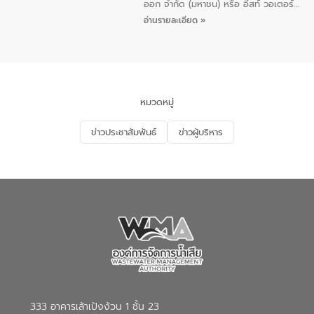
ออก จำกัด (มหาชน) หรือ อีสท์ วอเตอร์
เมื่อวันอังคารที่ 4 สิงหาคม 2569 ณ ห้อง
อ่านรายละเอียด »
อเนกประสงค์ ชั้น 22 อาคารอีสท์วอเตอร์
ในหัวข้อ “การร่วมศึกษาแนวทางการบริหาร
จัดการน้ำเสียและการนำน้ำกลับมาใช้ประโยชน์
ของประเทศไทย” เพื่อยกระดับการบริหาร
จัดการทรัพยากรน้ำ เสริมสร้างความมั่นคง
ด้านน้ำของประเทศ และเตรียมความพร้อม
หมวดหมู่
รองรับการเติบโตของเมือง รวมถึงการ
ลงทุนในอุตสาหกรรมแห่งอนาคต ตลอดจน
ข่าวประชาสัมพันธ์
ข่าวผู้บริหาร
มุ่งตอบโจทย์ความท้าทายจากวิกฤตการ
เปลี่ยนแปลงสภาพภูมิอากาศและความเสี่ยง
ภัยแล้งในระยะยาว การประสานความร่วมมือ
ในครั้งนี้เป็นการดึงจุดแข็งและความ
เชี่ยวชาญด้านระบบบำบัดน้ำเสียที่เป็นมิตร
ต่อสิ่งแวดล้อมของ องค์การจัดการน้ำเสีย
(อจน.) มาผสานกับประสบการณ์และ
เทคโนโลยีโครงข่ายน้ำครบวงจรในพื้นที่ EEC
ของอีสท์ วอเตอร์ เพื่อร่วมกันศึกษา
เทคโนโลยีการปรับปรุงคุณภาพน้ำ (Water
Reuse) และพัฒนารูปแบบการดำเนินงาน
ร่วมกับท้องถิ่นให้เกิดระบบบริหารจัดการน้ำ
อย่างเป็นรูปธรรม เพื่อรองรับความต้องการ
333 อาคารเล้าเป้งง้วน 1 ชั้น 23
ใช้น้ำที่พุ่งสูงขึ้นจากการขยายตัวของ