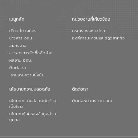
จัดการน้ำยุคใหม่ต้องมุ่งเน้นความคุ้มค่า
ตลอดระบบ โดยการนำน้ำบำบัดกลับมาใช้ใหม่
จะช่วยลดการพึ่งพาน้ำธรรมชาติและสร้าง
เมนูหลัก
หน่วยงานที่เกียวข้อง
สมดุลทางเศรษฐกิจและสิ่งแวดล้อมได้อย่าง
เป็นรูปธรรม ความร่วมมือระหว่างภาครัฐและ
เกี่ยวกับองค์กร
กระทรวงมหาดไทย
ภาคเอกชนในครั้งนี้ นับเป็นก้าวสำคัญของ
องค์การจัดการน้ำเสีย (อจน.) ในการร่วมวาง
ข่าวสาร อจน.
องค์การมหาชนและรัฐวิสาหกิจ
รากฐานโครงสร้างพื้นฐานด้านน้ำของ
สมัครงาน
ประเทศ เพื่อยกระดับประสิทธิภาพการใช้
ข่าวสารการจัดซื้อจัดจ้าง
ทรัพยากรน้ำให้เกิดประโยชน์สูงสุดและเป็นไป
ผลงาน อจน.
ตามมาตรฐานสากล
ติดต่อเรา
รายงานความยั่งยืน
นโยบายความปลอดภัย
ติดต่อเรา
นโยบายความปลอดภัยด้าน
ติดต่อหน่วยงานภายใน
เว็บไซต์
นโยบายคุ้มครองข้อมูลส่วน
บุคคล