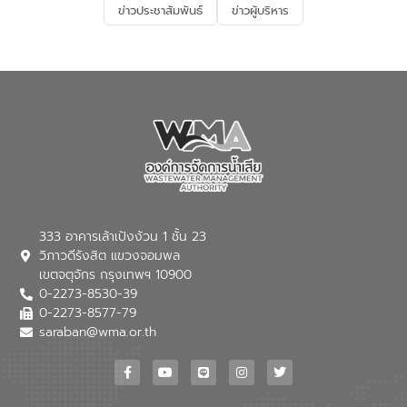
ข่าวประชาสัมพันธ์
ข่าวผู้บริหาร
มุ่งตอบโจทย์ความท้าทายจากวิกฤตการ
เปลี่ยนแปลงสภาพภูมิอากาศและความเสี่ยง
ภัยแล้งในระยะยาว การประสานความร่วมมือ
ในครั้งนี้เป็นการดึงจุดแข็งและความ
เชี่ยวชาญด้านระบบบำบัดน้ำเสียที่เป็นมิตร
ต่อสิ่งแวดล้อมของ องค์การจัดการน้ำเสีย
(อจน.) มาผสานกับประสบการณ์และ
เทคโนโลยีโครงข่ายน้ำครบวงจรในพื้นที่ EEC
ของอีสท์ วอเตอร์ เพื่อร่วมกันศึกษา
เทคโนโลยีการปรับปรุงคุณภาพน้ำ (Water
Reuse) และพัฒนารูปแบบการดำเนินงาน
ร่วมกับท้องถิ่นให้เกิดระบบบริหารจัดการน้ำ
อย่างเป็นรูปธรรม เพื่อรองรับความต้องการ
333 อาคารเล้าเป้งง้วน 1 ชั้น 23
ใช้น้ำที่พุ่งสูงขึ้นจากการขยายตัวของ
วิภาวดีรังสิต แขวงจอมพล
อุตสาหกรรม นายชีระ วงศบูรณะ ผู้อำนวย
เขตจตุจักร กรุงเทพฯ 10900
การองค์การจัดการน้ำเสีย กล่าวถึงภารกิจ
0-2273-8530-39
หลักของ อจน. ในการพัฒนาระบบบำบัดน้ำ
เสียเมื่อผสานกับความเชี่ยวชาญของอีสท์
0-2273-8577-79
วอเตอร์ จะช่วยขับเคลื่อนการศึกษาทั้งในมิติ
saraban@wma.or.th
ทางเทคนิคและความคุ้มค่าทางเศรษฐกิจ
เพื่อสนับสนุนการพัฒนาเมืองอย่างยั่งยืน
ขณะที่ นายบดินทร์ อุดล กรรมการผู้อำนวย
การใหญ่ อีสท์ วอเตอร์ ย้ำว่า การบริหาร