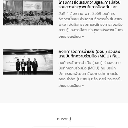
โครงการส่งเสริมความรู้และการมีส่วน
“ชุมชนร่วมใจ น้ำใสยั่งยืน” ได้บรรยายให้
ร่วมของประชาชนในการป้องกันและ
ความรู้เกี่ยวกับการจัดการน้ำเสียและการใช้
แก้ไขปัญหาน้ำเสียอย่างยั่งยืน
ถังดักไขมันให้แก่นักเรียนโรงเรียนวัดบ่อ
วันที่ 4 สิงหาคม พ.ศ. 2569 องค์การ
(นันทวิทยา) เทศบาลนครปากเกร็ด อำเภอ
จัดการน้ำเสีย สำนักงานจัดการน้ำเสียสาขา
ปากเกร็ด จังหวัดนนทบุรี จำนวน 30 คน
พะเยา จัดกิจกรรมภายใต้โครงการส่งเสริม
ความรู้และการมีส่วนร่วมของประชาชนในการ
ป้องกันและแก้ไขปัญหาน้ำเสียอย่างยั่งยืน
อ่านรายละเอียด »
ตามนโยบาย “มหาดไทย ทำทันที Action 5
Plus” โดยจัดอบรมให้ความรู้เรื่องน้ำเสีย
องค์การจัดการน้ำเสีย (อจน.) ร่วมลง
ชุมชนและการบำบัดน้ำเสียเบื้องต้น ให้กับ
นามบันทึกความร่วมมือ (MOU) กับ
นักเรียนชั้นประถมศึกษาปีที่ 5 โรงเรียน
บริษัท จัดการและพัฒนาทรัพยากรน้ำ
เทศบาล 1 (พะเยาประชานุกูล) จำนวน 30
องค์การจัดการน้ำเสีย (อจน.) ร่วมลงนาม
ภาคตะวันออก จำกัด (มหาชน) หรือ อีส
คน
บันทึกความร่วมมือ (MOU) กับ บริษัท
ท์ วอเตอร์
จัดการและพัฒนาทรัพยากรน้ำภาคตะวัน
ออก จำกัด (มหาชน) หรือ อีสท์ วอเตอร์
เมื่อวันอังคารที่ 4 สิงหาคม 2569 ณ ห้อง
อ่านรายละเอียด »
อเนกประสงค์ ชั้น 22 อาคารอีสท์วอเตอร์
ในหัวข้อ “การร่วมศึกษาแนวทางการบริหาร
จัดการน้ำเสียและการนำน้ำกลับมาใช้ประโยชน์
ของประเทศไทย” เพื่อยกระดับการบริหาร
จัดการทรัพยากรน้ำ เสริมสร้างความมั่นคง
ด้านน้ำของประเทศ และเตรียมความพร้อม
หมวดหมู่
รองรับการเติบโตของเมือง รวมถึงการ
ลงทุนในอุตสาหกรรมแห่งอนาคต ตลอดจน