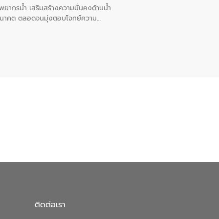
พยากรน้ำ เสริมสร้างความมั่นคงด้านน้ำ
อนาคต ตลอดจนมุ่งตอบโจทย์ความ
ือในครั้งนี้เป็นการดึงจุดแข็งและ
 มาผสานกับประสบการณ์และเทคโนโลยีโครง
น้ำ (Water Reuse) และพัฒนารูปแบบการ
ที่พุ่งสูงขึ้นจากการขยายตัวของ
นการพัฒนาระบบบำบัดน้ำเสียเมื่อผสาน
างเศรษฐกิจ เพื่อสนับสนุนการพัฒนา
ดการน้ำยุคใหม่ต้องมุ่งเน้นความคุ้มค่า
ิจและสิ่งแวดล้อมได้อย่างเป็นรูปธรรม
น.) ในการร่วมวางรากฐานโครงสร้างพื้น
ปตามมาตรฐานสากล
ติดต่อเรา