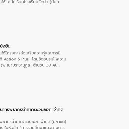
นให้แก่นักเรียนโรงเรียนวัดบ่อ (นันท
ั่งยืน
ใต้โครงการส่งเสริมความรู้และการมี
ที Action 5 Plus” โดยจัดอบรมให้ความ
าล 1 (พะเยาประชานุกูล) จำนวน 30 คน
ัฒนาทรัพยากรน้ำภาคตะวันออก จำกัด
รัพยากรน้ำภาคตะวันออก จำกัด (มหาชน)
ตอร์ ในหัวข้อ “การร่วมศึกษาแนวทางการ