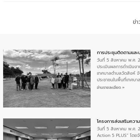
ข่
การประชุมติดตามและ
วันที่ 5 สิงหาคม พ.ศ. 
ประเมินผลการดำเนินงา
เทศบาลตำบลวัดสิงห์ จั
ประชาชนในพื้นที่เทศบา
ให้การต้อนรับ
อ่านรายละเอียด »
โครงการส่งเสริมความร
วันที่ 5 สิงหาคม พ.ศ.
Action 5 PLUS” โดยจัด