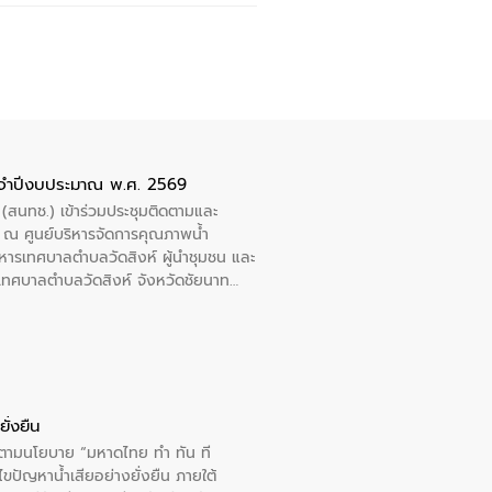
ะจำปีงบประมาณ พ.ศ. 2569
 (สนทช.) เข้าร่วมประชุมติดตามและ
ณ ศูนย์บริหารจัดการคุณภาพน้ำ
หารเทศบาลตำบลวัดสิงห์ ผู้นำชุมชน และ
้ำเทศบาลตำบลวัดสิงห์ จังหวัดชัยนาท
ั่งยืน
ารตามนโยบาย “มหาดไทย ทำ ทัน ที
ปัญหาน้ำเสียอย่างยั่งยืน ภายใต้