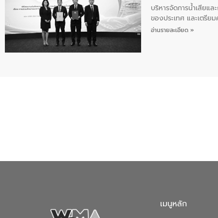
บริหารจัดการน้ำเสียแล
ของประเทศ และเตรียม
ท้าทายจากวิกฤตการเปล
อ่านรายละเอียด »
ความเชี่ยวชาญด้านระบบ
ข่ายน้ำครบวงจรในพื้น
ดำเนินงานร่วมกับท้องถิ
อุตสาหกรรม นายชีระ ว
กับความเชี่ยวชาญของอี
เมืองอย่างยั่งยืน ขณะท
ตลอดระบบ โดยการนำน้ำ
ความร่วมมือระหว่างภาค
ฐานด้านน้ำของประเทศ เ
เมนูหลัก