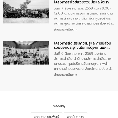
โครงการราไวย์สวยด้วยมือและใจเรา
ทองคำและประกาศเกียรติคุณให้แก่ กำนัน
ผู้ใหญ่บ้านยอดเยี่ยม พร้อมกล่าวชื่นชม ให้
วันที่ 7 สิงหาคม พ.ศ. 2569 เวลา 9:00-
โอวาท และมอบนโยบาย
12:00 น. องค์การจัดการน้ำเสีย สำนักงาน
จัดการน้ำเสียสาขาภูเก็ต พื้นที่ศูนย์บริหาร
จัดการคุณภาพน้ำเทศบาลตำบลราไวย์ เข้า
ร่วมโครงการราไวย์สวยด้วยมือและใจเรา
อ่านรายละเอียด »
โดยมีนายเทมส์ ไกรทัศน์ นายกเทศมนตรี
ตำบลราไวย์ เจ้าหน้าที่เทศบาล ชาวบ้าน
โครงการส่งเสริมความรู้และการมีส่วน
ประชาชน ตัวแทนจากโรงแรมต่างๆ ในเขต
ร่วมของประชาชนในการป้องกันและ
เทศบาลตำบลราไวย์ ศูนย์บริหารจัดการ
แก้ไขปัญหาน้ำเสียอย่างยั่งยืน
คุณภาพน้ำเทศบาลตำบลราไวย์ นำโดยนาย
วันที่ 6 สิงหาคม พ.ศ. 2569 องค์การ
น้อย แก้วเศษ ผู้จัดการสำนักงานจัดการน้ำ
จัดการน้ำเสีย สำนักงานจัดการน้ำเสียสาขา
เสียสาขาภูเก็ต พร้อมด้วยเจ้าหน้าที่ จำนวน
นครปฐม ศูนย์บริหารจัดการคุณภาพน้ำ
5 คน ร่วมทำกิจกรรม ทำความสะอาด
เทศบาลตำบลบางเลน จังหวัดนครปฐม จัด
ชายหาดและแหล่งท่องเที่ยว ณ บริเวณ
กิจกรรมภายใต้โครงการส่งเสริมความรู้และ
อ่านรายละเอียด »
แหลมพรหมเทพ หมู่ที่ 6 ตำบลราไวย์
การมีส่วนร่วมของประชาชนในการป้องกัน
อำเภอเมือง จังหวัดภูเก็ต
และแก้ไขปัญหาน้ำเสียอย่างยั่งยืน ตาม
นโยบาย “มหาดไทย ทำ ทัน ที Action 5
PLUS” โดยจัดอบรมให้ความรู้แก่ประชาชน
และนักเรียน เพื่อส่งเสริมความรู้ด้านการ
จัดการน้ำเสียและสร้างจิตสำนึกในการ
หมวดหมู่
อนุรักษ์สิ่งแวดล้อม ในหัวข้อ “น้ำเสียชุมชน
และการบำบัดน้ำเสียเบื้องต้น” โดยให้ความรู้
ข่าวประชาสัมพันธ์
ข่าวผู้บริหาร