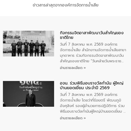
ข่าวสารล่าสุดจากองค์การจัดการน้ำเสีย
กิจกรรมจิตอาสาพัฒนาวันสําคัญของ
ชาติไทย
วันที่ 7 สิงหาคม พ.ศ. 2569 องค์การ
จัดการน้ำเสีย สำนักงาานจัดการน้ำเสียสาขา
มุกดาหาร ร่วมกิจกรรมจิตอาสาพัฒนาวัน
สําคัญของชาติไทย “วันคล้ายวันพระราช
สมภพ สมเด็จพระนางเจ้าสิริกิติ์พระบรม
อ่านรายละเอียด »
ราชินีนาถ พระบรมราชชนนีพันปีหลวง และ
วันแม่แห่งชาติ 12 สิงหาคม” โดยมีนายชลิต
อจน. ร่วมพิธีมอบรางวัลกำนัน ผู้ใหญ่
ทิพย์คำ รองผู้ว่าราชการจังหวัดมุกดาหาร
บ้านยอดเยี่ยม ประจำปี 2569
เป็นประธานในพิธี ณ เรือนจําชั่วคราวนาโสก
ตําบลนาโสก อําเภอเมืองมุกดาหาร จังหวัด
วันที่ 7 สิงหาคม พ.ศ. 2569 องค์การ
มุกดาหาร โดยในกิจกรรมได้ร่วมปลูกป่า และ
จัดการน้ำเสีย โดยว่าที่ร้อยตรี พัฒนภูมิ
ทําความสะอาดภายในบริเวณ จัดกิจกรรม
อังศุสิงห์ รองผู้อำนวยการปฏิบัติการ ร่วม
เพื่อถวายเป็นพระราชกุศล สมเด็จพระนาง
พิธีมอบรางวัลกำนันผู้ใหญ่บ้านยอดเยี่ยม ณ
เจ้าสิริกิติ์พระบรมราชินีนาถ พระบรมราช
ทำเนียบรัฐบาล โดยมีนายอนุทิน ชาญวีรกูล
อ่านรายละเอียด »
ชนนีพันปีหลวง พร้อมถวายสัจปฏิญาณ
นายกรัฐมนตรีและรัฐมนตรีว่าการกระทรวง
ทำความดีด้วยหัวใจ
มหาดไทย เป็นประธานมอบรางวัลแหนบ