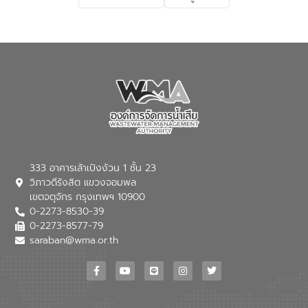
เกี่ยวกับสาเหตุและผลกระทบของน้ำเสีย
แนวทางการลดการเกิดน้ำเสียจากแหล่ง
กำเนิด การบำบัดน้ำเสียเบื้องต้นในครัวเรือน
ณ เทศบาลตำบลบางเลน จังหวัดนครปฐม
333 อาคารเล้าเป้งง้วน 1 ชั้น 23
วิภาวดีรังสิต แขวงจอมพล
เขตจตุจักร กรุงเทพฯ 10900
0-2273-8530-39
0-2273-8577-79
saraban@wma.or.th