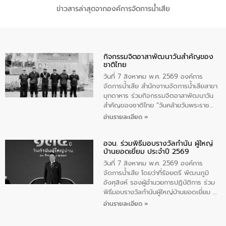
ข่าวสารล่าสุดจากองค์การจัดการน้ำเสีย
กิจกรรมจิตอาสาพัฒนาวันสําคัญของ
ชาติไทย
วันที่ 7 สิงหาคม พ.ศ. 2569 องค์การ
จัดการน้ำเสีย สำนักงาานจัดการน้ำเสียสาขา
มุกดาหาร ร่วมกิจกรรมจิตอาสาพัฒนาวัน
สําคัญของชาติไทย “วันคล้ายวันพระราช
สมภพ สมเด็จพระนางเจ้าสิริกิติ์พระบรม
อ่านรายละเอียด »
ราชินีนาถ พระบรมราชชนนีพันปีหลวง และ
วันแม่แห่งชาติ 12 สิงหาคม” โดยมีนายชลิต
อจน. ร่วมพิธีมอบรางวัลกำนัน ผู้ใหญ่
ทิพย์คำ รองผู้ว่าราชการจังหวัดมุกดาหาร
บ้านยอดเยี่ยม ประจำปี 2569
เป็นประธานในพิธี ณ เรือนจําชั่วคราวนาโสก
ตําบลนาโสก อําเภอเมืองมุกดาหาร จังหวัด
วันที่ 7 สิงหาคม พ.ศ. 2569 องค์การ
มุกดาหาร โดยในกิจกรรมได้ร่วมปลูกป่า และ
จัดการน้ำเสีย โดยว่าที่ร้อยตรี พัฒนภูมิ
ทําความสะอาดภายในบริเวณ จัดกิจกรรม
อังศุสิงห์ รองผู้อำนวยการปฏิบัติการ ร่วม
เพื่อถวายเป็นพระราชกุศล สมเด็จพระนาง
พิธีมอบรางวัลกำนันผู้ใหญ่บ้านยอดเยี่ยม ณ
เจ้าสิริกิติ์พระบรมราชินีนาถ พระบรมราช
ทำเนียบรัฐบาล โดยมีนายอนุทิน ชาญวีรกูล
อ่านรายละเอียด »
ชนนีพันปีหลวง พร้อมถวายสัจปฏิญาณ
นายกรัฐมนตรีและรัฐมนตรีว่าการกระทรวง
ทำความดีด้วยหัวใจ
มหาดไทย เป็นประธานมอบรางวัลแหนบ