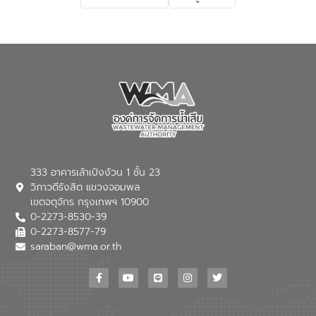
เกี่ยวกับสาเหตุและผลกระทบของน้ำเสีย
แนวทางการลดการเกิดน้ำเสียจากแหล่ง
กำเนิด การบำบัดน้ำเสียเบื้องต้นในครัวเรือน
ณ เทศบาลตำบลบางเลน จังหวัดนครปฐม
333 อาคารเล้าเป้งง้วน 1 ชั้น 23
วิภาวดีรังสิต แขวงจอมพล
เขตจตุจักร กรุงเทพฯ 10900
0-2273-8530-39
0-2273-8577-79
saraban@wma.or.th