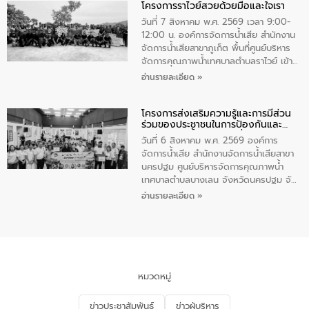
โครงการราไวย์สวยด้วยมือและใจเรา
ทองคำและประกาศเกียรติคุณให้แก่ กำนัน
ผู้ใหญ่บ้านยอดเยี่ยม พร้อมกล่าวชื่นชม ให้
วันที่ 7 สิงหาคม พ.ศ. 2569 เวลา 9:00-
โอวาท และมอบนโยบาย
12:00 น. องค์การจัดการน้ำเสีย สำนักงาน
จัดการน้ำเสียสาขาภูเก็ต พื้นที่ศูนย์บริหาร
จัดการคุณภาพน้ำเทศบาลตำบลราไวย์ เข้า
ร่วมโครงการราไวย์สวยด้วยมือและใจเรา
อ่านรายละเอียด »
โดยมีนายเทมส์ ไกรทัศน์ นายกเทศมนตรี
ตำบลราไวย์ เจ้าหน้าที่เทศบาล ชาวบ้าน
โครงการส่งเสริมความรู้และการมีส่วน
ประชาชน ตัวแทนจากโรงแรมต่างๆ ในเขต
ร่วมของประชาชนในการป้องกันและ
เทศบาลตำบลราไวย์ ศูนย์บริหารจัดการ
แก้ไขปัญหาน้ำเสียอย่างยั่งยืน
คุณภาพน้ำเทศบาลตำบลราไวย์ นำโดยนาย
วันที่ 6 สิงหาคม พ.ศ. 2569 องค์การ
น้อย แก้วเศษ ผู้จัดการสำนักงานจัดการน้ำ
จัดการน้ำเสีย สำนักงานจัดการน้ำเสียสาขา
เสียสาขาภูเก็ต พร้อมด้วยเจ้าหน้าที่ จำนวน
นครปฐม ศูนย์บริหารจัดการคุณภาพน้ำ
5 คน ร่วมทำกิจกรรม ทำความสะอาด
เทศบาลตำบลบางเลน จังหวัดนครปฐม จัด
ชายหาดและแหล่งท่องเที่ยว ณ บริเวณ
กิจกรรมภายใต้โครงการส่งเสริมความรู้และ
อ่านรายละเอียด »
แหลมพรหมเทพ หมู่ที่ 6 ตำบลราไวย์
การมีส่วนร่วมของประชาชนในการป้องกัน
อำเภอเมือง จังหวัดภูเก็ต
และแก้ไขปัญหาน้ำเสียอย่างยั่งยืน ตาม
นโยบาย “มหาดไทย ทำ ทัน ที Action 5
PLUS” โดยจัดอบรมให้ความรู้แก่ประชาชน
และนักเรียน เพื่อส่งเสริมความรู้ด้านการ
จัดการน้ำเสียและสร้างจิตสำนึกในการ
หมวดหมู่
อนุรักษ์สิ่งแวดล้อม ในหัวข้อ “น้ำเสียชุมชน
และการบำบัดน้ำเสียเบื้องต้น” โดยให้ความรู้
ข่าวประชาสัมพันธ์
ข่าวผู้บริหาร