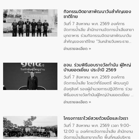
กิจกรรมจิตอาสาพัฒนาวันสําคัญของ
ชาติไทย
วันที่ 7 สิงหาคม พ.ศ. 2569 องค์การ
จัดการน้ำเสีย สำนักงาานจัดการน้ำเสียสาขา
มุกดาหาร ร่วมกิจกรรมจิตอาสาพัฒนาวัน
สําคัญของชาติไทย “วันคล้ายวันพระราช
สมภพ สมเด็จพระนางเจ้าสิริกิติ์พระบรม
อ่านรายละเอียด »
ราชินีนาถ พระบรมราชชนนีพันปีหลวง และ
วันแม่แห่งชาติ 12 สิงหาคม” โดยมีนายชลิต
อจน. ร่วมพิธีมอบรางวัลกำนัน ผู้ใหญ่
ทิพย์คำ รองผู้ว่าราชการจังหวัดมุกดาหาร
บ้านยอดเยี่ยม ประจำปี 2569
เป็นประธานในพิธี ณ เรือนจําชั่วคราวนาโสก
ตําบลนาโสก อําเภอเมืองมุกดาหาร จังหวัด
วันที่ 7 สิงหาคม พ.ศ. 2569 องค์การ
มุกดาหาร โดยในกิจกรรมได้ร่วมปลูกป่า และ
จัดการน้ำเสีย โดยว่าที่ร้อยตรี พัฒนภูมิ
ทําความสะอาดภายในบริเวณ จัดกิจกรรม
อังศุสิงห์ รองผู้อำนวยการปฏิบัติการ ร่วม
เพื่อถวายเป็นพระราชกุศล สมเด็จพระนาง
พิธีมอบรางวัลกำนันผู้ใหญ่บ้านยอดเยี่ยม ณ
เจ้าสิริกิติ์พระบรมราชินีนาถ พระบรมราช
ทำเนียบรัฐบาล โดยมีนายอนุทิน ชาญวีรกูล
อ่านรายละเอียด »
ชนนีพันปีหลวง พร้อมถวายสัจปฏิญาณ
นายกรัฐมนตรีและรัฐมนตรีว่าการกระทรวง
ทำความดีด้วยหัวใจ
มหาดไทย เป็นประธานมอบรางวัลแหนบ
โครงการราไวย์สวยด้วยมือและใจเรา
ทองคำและประกาศเกียรติคุณให้แก่ กำนัน
ผู้ใหญ่บ้านยอดเยี่ยม พร้อมกล่าวชื่นชม ให้
วันที่ 7 สิงหาคม พ.ศ. 2569 เวลา 9:00-
โอวาท และมอบนโยบาย
12:00 น. องค์การจัดการน้ำเสีย สำนักงาน
จัดการน้ำเสียสาขาภูเก็ต พื้นที่ศูนย์บริหาร