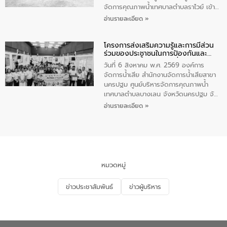
จัดการคุณภาพน้ำเทศบาลตำบลราไวย์ เข้า
ร่วมโครงการราไวย์สวยด้วยมือและใจเรา
อ่านรายละเอียด »
โดยมีนายเทมส์ ไกรทัศน์ นายกเทศมนตรี
ตำบลราไวย์ เจ้าหน้าที่เทศบาล ชาวบ้าน
โครงการส่งเสริมความรู้และการมีส่วน
ประชาชน ตัวแทนจากโรงแรมต่างๆ ในเขต
ร่วมของประชาชนในการป้องกันและ
เทศบาลตำบลราไวย์ ศูนย์บริหารจัดการ
แก้ไขปัญหาน้ำเสียอย่างยั่งยืน
คุณภาพน้ำเทศบาลตำบลราไวย์ นำโดยนาย
วันที่ 6 สิงหาคม พ.ศ. 2569 องค์การ
น้อย แก้วเศษ ผู้จัดการสำนักงานจัดการน้ำ
จัดการน้ำเสีย สำนักงานจัดการน้ำเสียสาขา
เสียสาขาภูเก็ต พร้อมด้วยเจ้าหน้าที่ จำนวน
นครปฐม ศูนย์บริหารจัดการคุณภาพน้ำ
5 คน ร่วมทำกิจกรรม ทำความสะอาด
เทศบาลตำบลบางเลน จังหวัดนครปฐม จัด
ชายหาดและแหล่งท่องเที่ยว ณ บริเวณ
กิจกรรมภายใต้โครงการส่งเสริมความรู้และ
อ่านรายละเอียด »
แหลมพรหมเทพ หมู่ที่ 6 ตำบลราไวย์
การมีส่วนร่วมของประชาชนในการป้องกัน
อำเภอเมือง จังหวัดภูเก็ต
และแก้ไขปัญหาน้ำเสียอย่างยั่งยืน ตาม
นโยบาย “มหาดไทย ทำ ทัน ที Action 5
PLUS” โดยจัดอบรมให้ความรู้แก่ประชาชน
และนักเรียน เพื่อส่งเสริมความรู้ด้านการ
จัดการน้ำเสียและสร้างจิตสำนึกในการ
หมวดหมู่
อนุรักษ์สิ่งแวดล้อม ในหัวข้อ “น้ำเสียชุมชน
และการบำบัดน้ำเสียเบื้องต้น” โดยให้ความรู้
ข่าวประชาสัมพันธ์
ข่าวผู้บริหาร
เกี่ยวกับสาเหตุและผลกระทบของน้ำเสีย
แนวทางการลดการเกิดน้ำเสียจากแหล่ง
กำเนิด การบำบัดน้ำเสียเบื้องต้นในครัวเรือน
ณ เทศบาลตำบลบางเลน จังหวัดนครปฐม