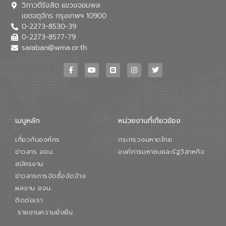
วิภาวดีรังสิต แขวงจอมพล
อุตสาหกรรม นายชีระ วงศบูรณะ ผู้อำนวย
เขตจตุจักร กรุงเทพฯ 10900
การองค์การจัดการน้ำเสีย กล่าวถึงภารกิจ
0-2273-8530-39
หลักของ อจน. ในการพัฒนาระบบบำบัดน้ำ
เสียเมื่อผสานกับความเชี่ยวชาญของอีสท์
0-2273-8577-79
วอเตอร์ จะช่วยขับเคลื่อนการศึกษาทั้งในมิติ
saraban@wma.or.th
ทางเทคนิคและความคุ้มค่าทางเศรษฐกิจ
เพื่อสนับสนุนการพัฒนาเมืองอย่างยั่งยืน
ขณะที่ นายบดินทร์ อุดล กรรมการผู้อำนวย
การใหญ่ อีสท์ วอเตอร์ ย้ำว่า การบริหาร
จัดการน้ำยุคใหม่ต้องมุ่งเน้นความคุ้มค่า
ตลอดระบบ โดยการนำน้ำบำบัดกลับมาใช้ใหม่
จะช่วยลดการพึ่งพาน้ำธรรมชาติและสร้าง
เมนูหลัก
หน่วยงานที่เกียวข้อง
สมดุลทางเศรษฐกิจและสิ่งแวดล้อมได้อย่าง
เป็นรูปธรรม ความร่วมมือระหว่างภาครัฐและ
เกี่ยวกับองค์กร
กระทรวงมหาดไทย
ภาคเอกชนในครั้งนี้ นับเป็นก้าวสำคัญของ
องค์การจัดการน้ำเสีย (อจน.) ในการร่วมวาง
ข่าวสาร อจน.
องค์การมหาชนและรัฐวิสาหกิจ
รากฐานโครงสร้างพื้นฐานด้านน้ำของ
สมัครงาน
ประเทศ เพื่อยกระดับประสิทธิภาพการใช้
ข่าวสารการจัดซื้อจัดจ้าง
ทรัพยากรน้ำให้เกิดประโยชน์สูงสุดและเป็นไป
ผลงาน อจน.
ตามมาตรฐานสากล
ติดต่อเรา
รายงานความยั่งยืน