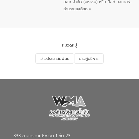
ออก จำกัด (มหาชน) หรือ อีสท์ วอเตอร์
เมื่อวันอังคารที่ 4 สิงหาคม 2569 ณ ห้อง
อ่านรายละเอียด »
อเนกประสงค์ ชั้น 22 อาคารอีสท์วอเตอร์
ในหัวข้อ “การร่วมศึกษาแนวทางการบริหาร
จัดการน้ำเสียและการนำน้ำกลับมาใช้ประโยชน์
ของประเทศไทย” เพื่อยกระดับการบริหาร
จัดการทรัพยากรน้ำ เสริมสร้างความมั่นคง
ด้านน้ำของประเทศ และเตรียมความพร้อม
หมวดหมู่
รองรับการเติบโตของเมือง รวมถึงการ
ลงทุนในอุตสาหกรรมแห่งอนาคต ตลอดจน
ข่าวประชาสัมพันธ์
ข่าวผู้บริหาร
มุ่งตอบโจทย์ความท้าทายจากวิกฤตการ
เปลี่ยนแปลงสภาพภูมิอากาศและความเสี่ยง
ภัยแล้งในระยะยาว การประสานความร่วมมือ
ในครั้งนี้เป็นการดึงจุดแข็งและความ
เชี่ยวชาญด้านระบบบำบัดน้ำเสียที่เป็นมิตร
ต่อสิ่งแวดล้อมของ องค์การจัดการน้ำเสีย
(อจน.) มาผสานกับประสบการณ์และ
เทคโนโลยีโครงข่ายน้ำครบวงจรในพื้นที่ EEC
ของอีสท์ วอเตอร์ เพื่อร่วมกันศึกษา
เทคโนโลยีการปรับปรุงคุณภาพน้ำ (Water
Reuse) และพัฒนารูปแบบการดำเนินงาน
ร่วมกับท้องถิ่นให้เกิดระบบบริหารจัดการน้ำ
อย่างเป็นรูปธรรม เพื่อรองรับความต้องการ
333 อาคารเล้าเป้งง้วน 1 ชั้น 23
ใช้น้ำที่พุ่งสูงขึ้นจากการขยายตัวของ