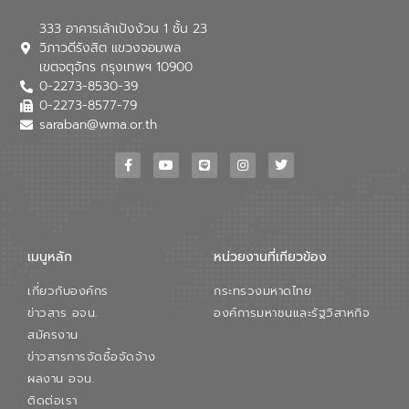
อย่างเป็นรูปธรรม เพื่อรองรับความต้องการ
333 อาคารเล้าเป้งง้วน 1 ชั้น 23
ใช้น้ำที่พุ่งสูงขึ้นจากการขยายตัวของ
วิภาวดีรังสิต แขวงจอมพล
อุตสาหกรรม นายชีระ วงศบูรณะ ผู้อำนวย
เขตจตุจักร กรุงเทพฯ 10900
การองค์การจัดการน้ำเสีย กล่าวถึงภารกิจ
0-2273-8530-39
หลักของ อจน. ในการพัฒนาระบบบำบัดน้ำ
เสียเมื่อผสานกับความเชี่ยวชาญของอีสท์
0-2273-8577-79
วอเตอร์ จะช่วยขับเคลื่อนการศึกษาทั้งในมิติ
saraban@wma.or.th
ทางเทคนิคและความคุ้มค่าทางเศรษฐกิจ
เพื่อสนับสนุนการพัฒนาเมืองอย่างยั่งยืน
ขณะที่ นายบดินทร์ อุดล กรรมการผู้อำนวย
การใหญ่ อีสท์ วอเตอร์ ย้ำว่า การบริหาร
จัดการน้ำยุคใหม่ต้องมุ่งเน้นความคุ้มค่า
ตลอดระบบ โดยการนำน้ำบำบัดกลับมาใช้ใหม่
จะช่วยลดการพึ่งพาน้ำธรรมชาติและสร้าง
เมนูหลัก
หน่วยงานที่เกียวข้อง
สมดุลทางเศรษฐกิจและสิ่งแวดล้อมได้อย่าง
เป็นรูปธรรม ความร่วมมือระหว่างภาครัฐและ
เกี่ยวกับองค์กร
กระทรวงมหาดไทย
ภาคเอกชนในครั้งนี้ นับเป็นก้าวสำคัญของ
องค์การจัดการน้ำเสีย (อจน.) ในการร่วมวาง
ข่าวสาร อจน.
องค์การมหาชนและรัฐวิสาหกิจ
รากฐานโครงสร้างพื้นฐานด้านน้ำของ
สมัครงาน
ประเทศ เพื่อยกระดับประสิทธิภาพการใช้
ข่าวสารการจัดซื้อจัดจ้าง
ทรัพยากรน้ำให้เกิดประโยชน์สูงสุดและเป็นไป
ผลงาน อจน.
ตามมาตรฐานสากล
ติดต่อเรา