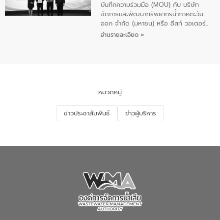
คน
บันทึกความร่วมมือ (MOU) กับ บริษัท
ท์ วอเตอร์
จัดการและพัฒนาทรัพยากรน้ำภาคตะวัน
ออก จำกัด (มหาชน) หรือ อีสท์ วอเตอร์
เมื่อวันอังคารที่ 4 สิงหาคม 2569 ณ ห้อง
อ่านรายละเอียด »
อเนกประสงค์ ชั้น 22 อาคารอีสท์วอเตอร์
ในหัวข้อ “การร่วมศึกษาแนวทางการบริหาร
จัดการน้ำเสียและการนำน้ำกลับมาใช้ประโยชน์
ของประเทศไทย” เพื่อยกระดับการบริหาร
จัดการทรัพยากรน้ำ เสริมสร้างความมั่นคง
ด้านน้ำของประเทศ และเตรียมความพร้อม
หมวดหมู่
รองรับการเติบโตของเมือง รวมถึงการ
ลงทุนในอุตสาหกรรมแห่งอนาคต ตลอดจน
ข่าวประชาสัมพันธ์
ข่าวผู้บริหาร
มุ่งตอบโจทย์ความท้าทายจากวิกฤตการ
เปลี่ยนแปลงสภาพภูมิอากาศและความเสี่ยง
ภัยแล้งในระยะยาว การประสานความร่วมมือ
ในครั้งนี้เป็นการดึงจุดแข็งและความ
เชี่ยวชาญด้านระบบบำบัดน้ำเสียที่เป็นมิตร
ต่อสิ่งแวดล้อมของ องค์การจัดการน้ำเสีย
(อจน.) มาผสานกับประสบการณ์และ
เทคโนโลยีโครงข่ายน้ำครบวงจรในพื้นที่ EEC
ของอีสท์ วอเตอร์ เพื่อร่วมกันศึกษา
เทคโนโลยีการปรับปรุงคุณภาพน้ำ (Water
Reuse) และพัฒนารูปแบบการดำเนินงาน
ร่วมกับท้องถิ่นให้เกิดระบบบริหารจัดการน้ำ