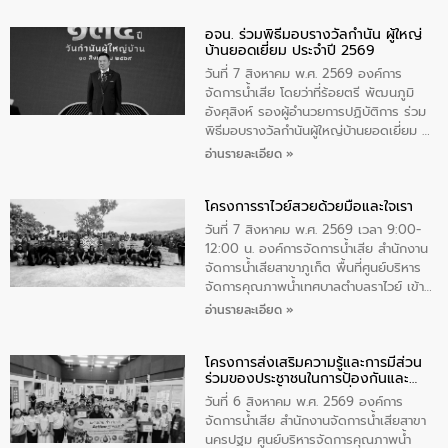
วันแม่แห่งชาติ 12 สิงหาคม” โดยมีนายชลิต
อจน. ร่วมพิธีมอบรางวัลกำนัน ผู้ใหญ่
ทิพย์คำ รองผู้ว่าราชการจังหวัดมุกดาหาร
บ้านยอดเยี่ยม ประจำปี 2569
เป็นประธานในพิธี ณ เรือนจําชั่วคราวนาโสก
ตําบลนาโสก อําเภอเมืองมุกดาหาร จังหวัด
วันที่ 7 สิงหาคม พ.ศ. 2569 องค์การ
มุกดาหาร โดยในกิจกรรมได้ร่วมปลูกป่า และ
จัดการน้ำเสีย โดยว่าที่ร้อยตรี พัฒนภูมิ
ทําความสะอาดภายในบริเวณ จัดกิจกรรม
อังศุสิงห์ รองผู้อำนวยการปฏิบัติการ ร่วม
เพื่อถวายเป็นพระราชกุศล สมเด็จพระนาง
พิธีมอบรางวัลกำนันผู้ใหญ่บ้านยอดเยี่ยม ณ
เจ้าสิริกิติ์พระบรมราชินีนาถ พระบรมราช
ทำเนียบรัฐบาล โดยมีนายอนุทิน ชาญวีรกูล
อ่านรายละเอียด »
ชนนีพันปีหลวง พร้อมถวายสัจปฏิญาณ
นายกรัฐมนตรีและรัฐมนตรีว่าการกระทรวง
ทำความดีด้วยหัวใจ
มหาดไทย เป็นประธานมอบรางวัลแหนบ
โครงการราไวย์สวยด้วยมือและใจเรา
ทองคำและประกาศเกียรติคุณให้แก่ กำนัน
ผู้ใหญ่บ้านยอดเยี่ยม พร้อมกล่าวชื่นชม ให้
วันที่ 7 สิงหาคม พ.ศ. 2569 เวลา 9:00-
โอวาท และมอบนโยบาย
12:00 น. องค์การจัดการน้ำเสีย สำนักงาน
จัดการน้ำเสียสาขาภูเก็ต พื้นที่ศูนย์บริหาร
จัดการคุณภาพน้ำเทศบาลตำบลราไวย์ เข้า
ร่วมโครงการราไวย์สวยด้วยมือและใจเรา
อ่านรายละเอียด »
โดยมีนายเทมส์ ไกรทัศน์ นายกเทศมนตรี
ตำบลราไวย์ เจ้าหน้าที่เทศบาล ชาวบ้าน
โครงการส่งเสริมความรู้และการมีส่วน
ประชาชน ตัวแทนจากโรงแรมต่างๆ ในเขต
ร่วมของประชาชนในการป้องกันและ
เทศบาลตำบลราไวย์ ศูนย์บริหารจัดการ
แก้ไขปัญหาน้ำเสียอย่างยั่งยืน
คุณภาพน้ำเทศบาลตำบลราไวย์ นำโดยนาย
วันที่ 6 สิงหาคม พ.ศ. 2569 องค์การ
น้อย แก้วเศษ ผู้จัดการสำนักงานจัดการน้ำ
จัดการน้ำเสีย สำนักงานจัดการน้ำเสียสาขา
เสียสาขาภูเก็ต พร้อมด้วยเจ้าหน้าที่ จำนวน
นครปฐม ศูนย์บริหารจัดการคุณภาพน้ำ