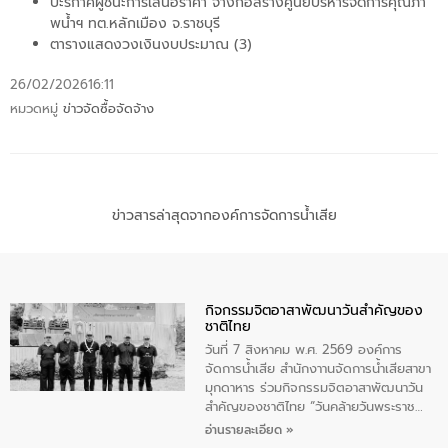
ปะรกาศผู้ชนะการเสนอราคา จ้างก่อสร้างศูนย์บริหารจัดการคุณภา
พน้ำฯ ทต.หลักเมือง จ.ราชบุรี
ตารางแสดงวงเงินงบประมาณ (3)
26/02/2026
16:11
หมวดหมู่
ข่าวจัดซื้อจัดจ้าง
ข่าวสารล่าสุดจากองค์การจัดการน้ำเสีย
กิจกรรมจิตอาสาพัฒนาวันสําคัญของ
ชาติไทย
วันที่ 7 สิงหาคม พ.ศ. 2569 องค์การ
จัดการน้ำเสีย สำนักงาานจัดการน้ำเสียสาขา
มุกดาหาร ร่วมกิจกรรมจิตอาสาพัฒนาวัน
สําคัญของชาติไทย “วันคล้ายวันพระราช
สมภพ สมเด็จพระนางเจ้าสิริกิติ์พระบรม
อ่านรายละเอียด »
ราชินีนาถ พระบรมราชชนนีพันปีหลวง และ