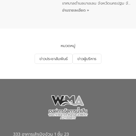
5 คน ร่วมทำกิจกรรม ทำความสะอาด
เทศบาลตำบลบางเลน จังหวัดนครปฐม จัด
ชายหาดและแหล่งท่องเที่ยว ณ บริเวณ
กิจกรรมภายใต้โครงการส่งเสริมความรู้และ
อ่านรายละเอียด »
แหลมพรหมเทพ หมู่ที่ 6 ตำบลราไวย์
การมีส่วนร่วมของประชาชนในการป้องกัน
อำเภอเมือง จังหวัดภูเก็ต
และแก้ไขปัญหาน้ำเสียอย่างยั่งยืน ตาม
นโยบาย “มหาดไทย ทำ ทัน ที Action 5
PLUS” โดยจัดอบรมให้ความรู้แก่ประชาชน
และนักเรียน เพื่อส่งเสริมความรู้ด้านการ
จัดการน้ำเสียและสร้างจิตสำนึกในการ
หมวดหมู่
อนุรักษ์สิ่งแวดล้อม ในหัวข้อ “น้ำเสียชุมชน
และการบำบัดน้ำเสียเบื้องต้น” โดยให้ความรู้
ข่าวประชาสัมพันธ์
ข่าวผู้บริหาร
เกี่ยวกับสาเหตุและผลกระทบของน้ำเสีย
แนวทางการลดการเกิดน้ำเสียจากแหล่ง
กำเนิด การบำบัดน้ำเสียเบื้องต้นในครัวเรือน
ณ เทศบาลตำบลบางเลน จังหวัดนครปฐม
333 อาคารเล้าเป้งง้วน 1 ชั้น 23