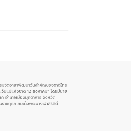
จกรรมจิตอาสาพัฒนาวันสําคัญของชาติไทย
ะวันแม่แห่งชาติ 12 สิงหาคม” โดยมีนาย
สก อําเภอเมืองมุกดาหาร จังหวัด
าชกุศล สมเด็จพระนางเจ้าสิริกิติ์