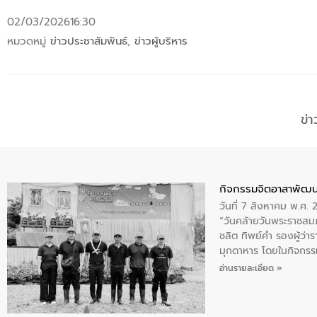
02/03/2026
16:30
หมวดหมู่
ข่าวประชาสัมพันธ์
,
ข่าวผู้บริหาร
ข่
กิจกรรมจิตอาสาพัฒน
วันที่ 7 สิงหาคม พ.ศ.
“วันคล้ายวันพระราชสมภ
ชลิต ทิพย์คำ รองผู้ว่
มุกดาหาร โดยในกิจกรรม
พระบรมราชินีนาถ พระ
อ่านรายละเอียด »