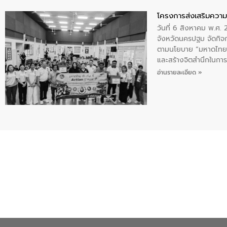
โครงการส่งเสริมความร
วันที่ 6 สิงหาคม พ.ศ
จังหวัดนครปฐม จัดกิจก
ตามนโยบาย “มหาดไทย ทำ
และสร้างจิตสำนึกในการอ
ของน้ำเสีย แนวทางการ
อ่านรายละเอียด »