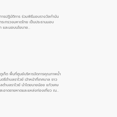
ยการปฏิบัติการ ร่วมพิธีมอบรางวัลกำนัน
การกระทรวงมหาดไทย เป็นประธานมอบ
อวาท และมอบนโยบาย
เก็ต พื้นที่ศูนย์บริหารจัดการคุณภาพน้ำ
รีตำบลราไวย์ เจ้าหน้าที่เทศบาล ชาว
าลตำบลราไวย์ นำโดยนายน้อย แก้วเศษ
วามสะอาดชายหาดและแหล่งท่องเที่ยว ณ