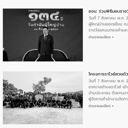
อจน. ร่วมพิธีมอบรางว
วันที่ 7 สิงหาคม พ.ศ. 
ผู้ใหญ่บ้านยอดเยี่ยม
รางวัลแหนบทองคำและปร
อ่านรายละเอียด »
โครงการราไวย์สวยด้ว
วันที่ 7 สิงหาคม พ.ศ. 
เทศบาลตำบลราไวย์ เข้า
บ้านประชาชน ตัวแทนจา
ผู้จัดการสำนักงานจัดก
บริเวณแหลมพรหมเทพ หมู
อ่านรายละเอียด »