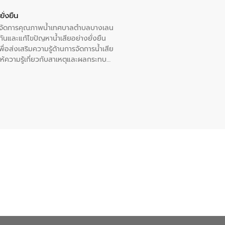
ั่งยืน
หารจัดการคุณภาพน้ำเทศบาลตำบลบางเลน
นและแก้ไขปัญหาน้ำเสียอย่างยั่งยืน
อส่งเสริมความรู้ด้านการจัดการน้ำเสีย
ให้ความรู้เกี่ยวกับสาเหตุและผลกระทบ
ณ เทศบาลตำบลบางเลน จังหวัดนครปฐม