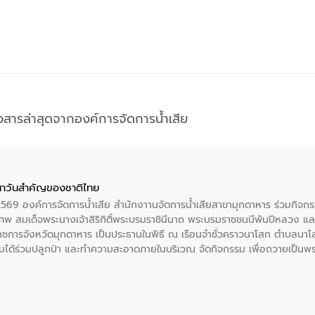
าวสารล่าสุดจากองค์การจัดการน้ำเสีย
าวันสําคัญของชาติไทย
 2569 องค์การจัดการน้ำเสีย สำนักงาานจัดการน้ำเสียสาขามุกดาหาร ร่วมกิ
พ สมเด็จพระนางเจ้าสิริกิติ์พระบรมราชินีนาถ พระบรมราชชนนีพันปีหลวง แล
าราชการจังหวัดมุกดาหาร เป็นประธานในพิธี ณ เรือนจําชั่วคราวนาโสก ตําบลนาโ
ได้ร่วมปลูกป่า และทําความสะอาดภายในบริเวณ จัดกิจกรรม เพื่อถวายเป็นพระร
บรมราชชนนีพันปีหลวง พร้อมถวายสัจปฏิญาณ ทำความดีด้วยหัวใจ