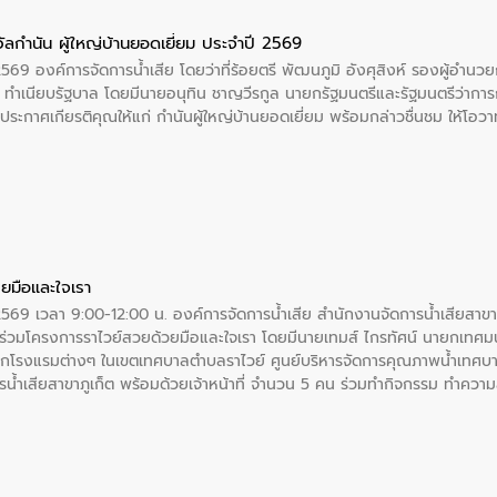
ัลกำนัน ผู้ใหญ่บ้านยอดเยี่ยม ประจำปี 2569
2569 องค์การจัดการน้ำเสีย โดยว่าที่ร้อยตรี พัฒนภูมิ อังศุสิงห์ รองผู้อำนว
 ณ ทำเนียบรัฐบาล โดยมีนายอนุทิน ชาญวีรกูล นายกรัฐมนตรีและรัฐมนตรีว่า
ะกาศเกียรติคุณให้แก่ กำนันผู้ใหญ่บ้านยอดเยี่ยม พร้อมกล่าวชื่นชม ให้โ
ยมือและใจเรา
2569 เวลา 9:00-12:00 น. องค์การจัดการน้ำเสีย สำนักงานจัดการน้ำเสียสาขาภู
ร่วมโครงการราไวย์สวยด้วยมือและใจเรา โดยมีนายเทมส์ ไกรทัศน์ นายกเทศมนต
กโรงแรมต่างๆ ในเขตเทศบาลตำบลราไวย์ ศูนย์บริหารจัดการคุณภาพน้ำเทศบ
ารน้ำเสียสาขาภูเก็ต พร้อมด้วยเจ้าหน้าที่ จำนวน 5 คน ร่วมทำกิจกรรม ทำค
่ที่ 6 ตำบลราไวย์ อำเภอเมือง จังหวัดภูเก็ต