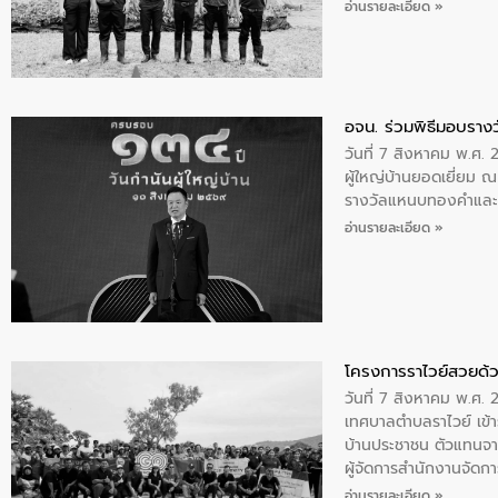
พระบรมราชินีนาถ พระ
อ่านรายละเอียด »
อจน. ร่วมพิธีมอบรางว
วันที่ 7 สิงหาคม พ.ศ. 
ผู้ใหญ่บ้านยอดเยี่ยม
รางวัลแหนบทองคำและปร
อ่านรายละเอียด »
โครงการราไวย์สวยด้ว
วันที่ 7 สิงหาคม พ.ศ. 
เทศบาลตำบลราไวย์ เข้า
บ้านประชาชน ตัวแทนจา
ผู้จัดการสำนักงานจัดก
บริเวณแหลมพรหมเทพ หมู
อ่านรายละเอียด »