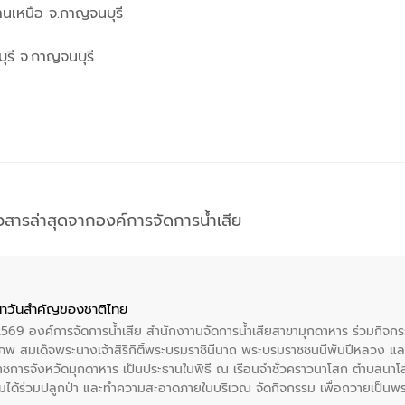
านเหนือ จ.กาญจนบุรี
รี จ.กาญจนบุรี
าวสารล่าสุดจากองค์การจัดการน้ำเสีย
าวันสําคัญของชาติไทย
 2569 องค์การจัดการน้ำเสีย สำนักงาานจัดการน้ำเสียสาขามุกดาหาร ร่วมกิ
พ สมเด็จพระนางเจ้าสิริกิติ์พระบรมราชินีนาถ พระบรมราชชนนีพันปีหลวง แล
าราชการจังหวัดมุกดาหาร เป็นประธานในพิธี ณ เรือนจําชั่วคราวนาโสก ตําบลนาโ
ได้ร่วมปลูกป่า และทําความสะอาดภายในบริเวณ จัดกิจกรรม เพื่อถวายเป็นพระร