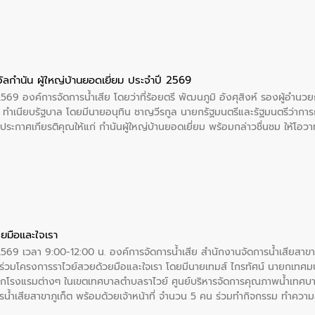
บรมราชชนนีพันปีหลวง พร้อมถวายสัจปฏิญาณ ทำความดีด้วยหัวใจ
ัลกำนัน ผู้ใหญ่บ้านยอดเยี่ยม ประจำปี 2569
2569 องค์การจัดการน้ำเสีย โดยว่าที่ร้อยตรี พัฒนภูมิ อังศุสิงห์ รองผู้อำนว
 ณ ทำเนียบรัฐบาล โดยมีนายอนุทิน ชาญวีรกูล นายกรัฐมนตรีและรัฐมนตรีว่า
ะกาศเกียรติคุณให้แก่ กำนันผู้ใหญ่บ้านยอดเยี่ยม พร้อมกล่าวชื่นชม ให้โ
ยมือและใจเรา
2569 เวลา 9:00-12:00 น. องค์การจัดการน้ำเสีย สำนักงานจัดการน้ำเสียสาขาภู
ร่วมโครงการราไวย์สวยด้วยมือและใจเรา โดยมีนายเทมส์ ไกรทัศน์ นายกเทศมนต
กโรงแรมต่างๆ ในเขตเทศบาลตำบลราไวย์ ศูนย์บริหารจัดการคุณภาพน้ำเทศบ
ารน้ำเสียสาขาภูเก็ต พร้อมด้วยเจ้าหน้าที่ จำนวน 5 คน ร่วมทำกิจกรรม ทำค
่ที่ 6 ตำบลราไวย์ อำเภอเมือง จังหวัดภูเก็ต