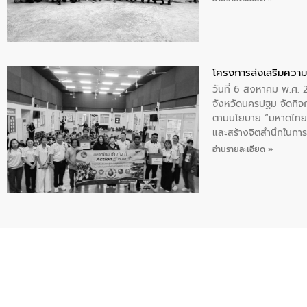
โครงการส่งเสริมความร
วันที่ 6 สิงหาคม พ.ศ
จังหวัดนครปฐม จัดกิจก
ตามนโยบาย “มหาดไทย ทำ
และสร้างจิตสำนึกในการอ
ของน้ำเสีย แนวทางการ
อ่านรายละเอียด »