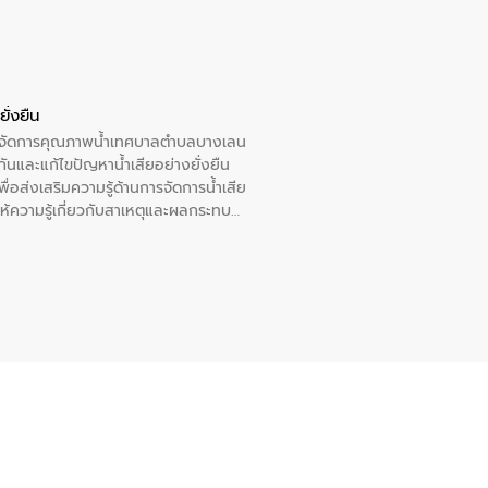
ั่งยืน
หารจัดการคุณภาพน้ำเทศบาลตำบลบางเลน
นและแก้ไขปัญหาน้ำเสียอย่างยั่งยืน
อส่งเสริมความรู้ด้านการจัดการน้ำเสีย
ให้ความรู้เกี่ยวกับสาเหตุและผลกระทบ
ณ เทศบาลตำบลบางเลน จังหวัดนครปฐม