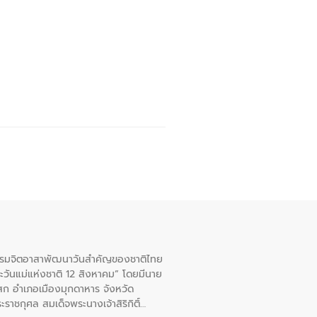
จกรรมจิตอาสาพัฒนาวันสําคัญของชาติไทย
ะวันแม่แห่งชาติ 12 สิงหาคม” โดยมีนาย
สก อําเภอเมืองมุกดาหาร จังหวัด
าชกุศล สมเด็จพระนางเจ้าสิริกิติ์