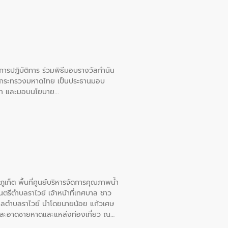
ยการปฏิบัติการ ร่วมพิธีมอบรางวัลกำนัน
การกระทรวงมหาดไทย เป็นประธานมอบ
อวาท และมอบนโยบาย
เก็ต พื้นที่ศูนย์บริหารจัดการคุณภาพน้ำ
รีตำบลราไวย์ เจ้าหน้าที่เทศบาล ชาว
าลตำบลราไวย์ นำโดยนายน้อย แก้วเศษ
วามสะอาดชายหาดและแหล่งท่องเที่ยว ณ