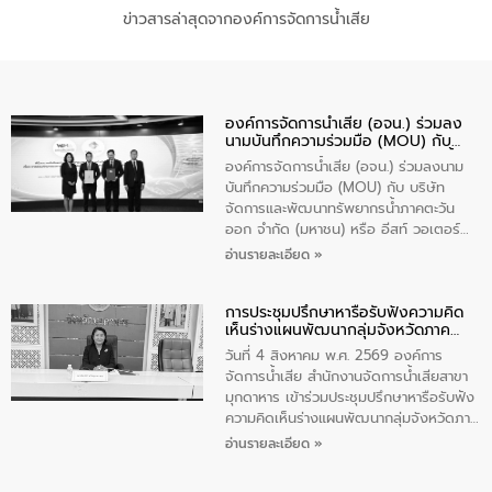
ข่าวสารล่าสุดจากองค์การจัดการน้ำเสีย
องค์การจัดการน้ำเสีย (อจน.) ร่วมลง
นามบันทึกความร่วมมือ (MOU) กับ
บริษัท จัดการและพัฒนาทรัพยากรน้ำ
องค์การจัดการน้ำเสีย (อจน.) ร่วมลงนาม
ภาคตะวันออก จำกัด (มหาชน) หรือ อีส
บันทึกความร่วมมือ (MOU) กับ บริษัท
ท์ วอเตอร์
จัดการและพัฒนาทรัพยากรน้ำภาคตะวัน
ออก จำกัด (มหาชน) หรือ อีสท์ วอเตอร์
เมื่อวันอังคารที่ 4 สิงหาคม 2569 ณ ห้อง
อ่านรายละเอียด »
อเนกประสงค์ ชั้น 22 อาคารอีสท์วอเตอร์
ในหัวข้อ “การร่วมศึกษาแนวทางการบริหาร
การประชุมปรึกษาหารือรับฟังความคิด
จัดการน้ำเสียและการนำน้ำกลับมาใช้ประโยชน์
เห็นร่างแผนพัฒนากลุ่มจังหวัดภาค
ของประเทศไทย” เพื่อยกระดับการบริหาร
ตะวันออกเฉียงเหนือตอนบน 2 (พ.ศ.
จัดการทรัพยากรน้ำ เสริมสร้างความมั่นคง
วันที่ 4 สิงหาคม พ.ศ. 2569 องค์การ
2571-2575)
ด้านน้ำของประเทศ และเตรียมความพร้อม
จัดการน้ำเสีย สำนักงานจัดการน้ำเสียสาขา
รองรับการเติบโตของเมือง รวมถึงการ
มุกดาหาร เข้าร่วมประชุมปรึกษาหารือรับฟัง
ลงทุนในอุตสาหกรรมแห่งอนาคต ตลอดจน
ความคิดเห็นร่างแผนพัฒนากลุ่มจังหวัดภาค
มุ่งตอบโจทย์ความท้าทายจากวิกฤตการ
ตะวันออกเฉียงเหนือตอนบน 2 (พ.ศ. 2571-
อ่านรายละเอียด »
เปลี่ยนแปลงสภาพภูมิอากาศและความเสี่ยง
2575) ห้องประชุมพระธาตุเชิงชุม ชั้น 4
ภัยแล้งในระยะยาว การประสานความร่วมมือ
ศาลากลางจังหวัดสกลนคร โดยมีนางเกศินี