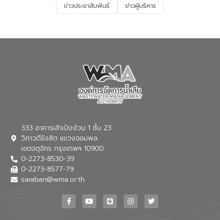
ข่าวประชาสัมพันธ์
ข่าวผู้บริหาร
เป็นรูปธรรม ความร่วมมือระหว่างภาครัฐและ
ทั่วประเทศ พร้อมยกระดับสำนักงานที่ดิน
ภาคเอกชนในครั้งนี้ นับเป็นก้าวสำคัญของ
กรุงเทพมหานครและสาขา รวม 17 แห่ง เป็น
องค์การจัดการน้ำเสีย (อจน.) ในการร่วมวาง
สำนักงานที่ดินอิเล็กทรอนิกส์ทั้งระบบ ช่วย
รากฐานโครงสร้างพื้นฐานด้านน้ำของ
ประชาชนลดการเดินทาง ประหยัดเวลาและค่า
ประเทศ เพื่อยกระดับประสิทธิภาพการใช้
ใช้จ่าย ยกระดับบริการภาครัฐให้สะดวก
ทรัพยากรน้ำให้เกิดประโยชน์สูงสุดและเป็นไป
รวดเร็ว โปร่งใส และปลอดภัย
ตามมาตรฐานสากล
333 อาคารเล้าเป้งง้วน 1 ชั้น 23
วิภาวดีรังสิต แขวงจอมพล
เขตจตุจักร กรุงเทพฯ 10900
0-2273-8530-39
0-2273-8577-79
saraban@wma.or.th