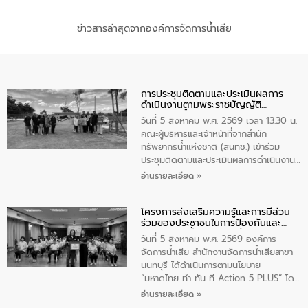
ข่าวสารล่าสุดจากองค์การจัดการน้ำเสีย
การประชุมติดตามและประเมินผลการ
ดำเนินงานตามพระราชบัญญัติ
ทรัพยากรน้ำ พ.ศ. 2561 ประจำ
วันที่ 5 สิงหาคม พ.ศ. 2569 เวลา 13.30 น.
ปีงบประมาณ พ.ศ. 2569
คณะผู้บริหารและเจ้าหน้าที่จากสำนัก
ทรัพยากรน้ำแห่งชาติ (สนทช.) เข้าร่วม
ประชุมติดตามและประเมินผลการดำเนินงาน
ตามพระราชบัญญัติทรัพยากรน้ำ พ.ศ. 2561
อ่านรายละเอียด »
ประจำปีงบประมาณ พ.ศ. 2569 ณ ศูนย์
บริหารจัดการคุณภาพน้ำเทศบาลตำบล
โครงการส่งเสริมความรู้และการมีส่วน
วัดสิงห์ จังหวัดชัยนาท โดยมีนายแสงชัย
ร่วมของประชาชนในการป้องกันและ
สุขชื่น นายกเทศมนตรีตำบลวัดสิงห์ คณะผู้
แก้ไขปัญหาน้ำเสียอย่างยั่งยืน
บริหารเทศบาลตำบลวัดสิงห์ ผู้นำชุมชน และ
วันที่ 5 สิงหาคม พ.ศ. 2569 องค์การ
ประชาชนในพื้นที่เทศบาลตำบลวัดสิงก์ที่มี
จัดการน้ำเสีย สำนักงานจัดการน้ำเสียสาขา
ส่วนได้ส่วนเสียในโครงก่อสร้างศูนย์บริหาร
นนทบุรี ได้ดำเนินการตามนโยบาย
จัดการคุณภาพน้ำเทศบาลตำบลวัดสิงห์
“มหาดไทย ทำ ทัน ที Action 5 PLUS” โดย
จังหวัดชัยนาท ให้การต้อนรับ
จัดโครงการส่งเสริมความรู้และการมีส่วน
อ่านรายละเอียด »
ร่วมของประชาชนในการป้องกันและแก้ไข