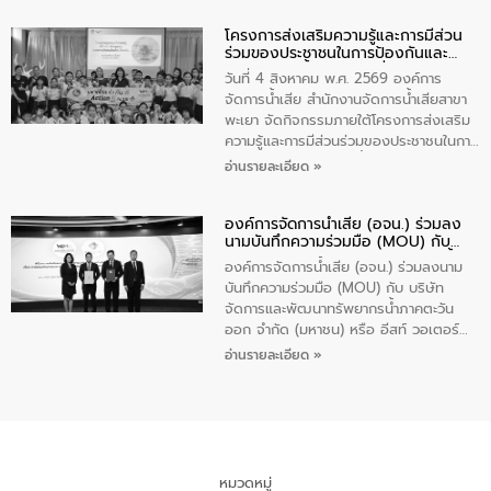
ปัญหาน้ำเสียอย่างยั่งยืน ภายใต้กิจกรรม
โครงการส่งเสริมความรู้และการมีส่วน
“ชุมชนร่วมใจ น้ำใสยั่งยืน” ได้บรรยายให้
ร่วมของประชาชนในการป้องกันและ
ความรู้เกี่ยวกับการจัดการน้ำเสียและการใช้
แก้ไขปัญหาน้ำเสียอย่างยั่งยืน
ถังดักไขมันให้แก่นักเรียนโรงเรียนวัดบ่อ
วันที่ 4 สิงหาคม พ.ศ. 2569 องค์การ
(นันทวิทยา) เทศบาลนครปากเกร็ด อำเภอ
จัดการน้ำเสีย สำนักงานจัดการน้ำเสียสาขา
ปากเกร็ด จังหวัดนนทบุรี จำนวน 30 คน
พะเยา จัดกิจกรรมภายใต้โครงการส่งเสริม
ความรู้และการมีส่วนร่วมของประชาชนในการ
ป้องกันและแก้ไขปัญหาน้ำเสียอย่างยั่งยืน
อ่านรายละเอียด »
ตามนโยบาย “มหาดไทย ทำทันที Action 5
Plus” โดยจัดอบรมให้ความรู้เรื่องน้ำเสีย
องค์การจัดการน้ำเสีย (อจน.) ร่วมลง
ชุมชนและการบำบัดน้ำเสียเบื้องต้น ให้กับ
นามบันทึกความร่วมมือ (MOU) กับ
นักเรียนชั้นประถมศึกษาปีที่ 5 โรงเรียน
บริษัท จัดการและพัฒนาทรัพยากรน้ำ
เทศบาล 1 (พะเยาประชานุกูล) จำนวน 30
องค์การจัดการน้ำเสีย (อจน.) ร่วมลงนาม
ภาคตะวันออก จำกัด (มหาชน) หรือ อีส
คน
บันทึกความร่วมมือ (MOU) กับ บริษัท
ท์ วอเตอร์
จัดการและพัฒนาทรัพยากรน้ำภาคตะวัน
ออก จำกัด (มหาชน) หรือ อีสท์ วอเตอร์
เมื่อวันอังคารที่ 4 สิงหาคม 2569 ณ ห้อง
อ่านรายละเอียด »
อเนกประสงค์ ชั้น 22 อาคารอีสท์วอเตอร์
ในหัวข้อ “การร่วมศึกษาแนวทางการบริหาร
จัดการน้ำเสียและการนำน้ำกลับมาใช้ประโยชน์
ของประเทศไทย” เพื่อยกระดับการบริหาร
จัดการทรัพยากรน้ำ เสริมสร้างความมั่นคง
ด้านน้ำของประเทศ และเตรียมความพร้อม
หมวดหมู่