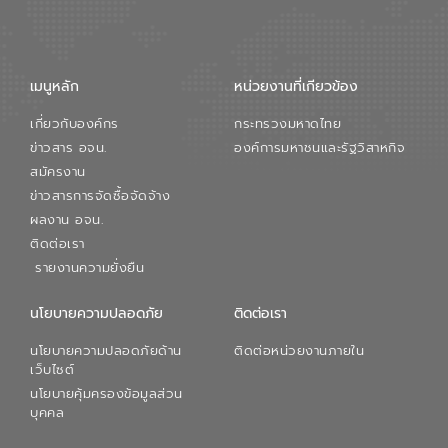
การใหญ่ อีสท์ วอเตอร์ ย้ำว่า การบริหาร
จัดการน้ำยุคใหม่ต้องมุ่งเน้นความคุ้มค่า
ตลอดระบบ โดยการนำน้ำบำบัดกลับมาใช้ใหม่
จะช่วยลดการพึ่งพาน้ำธรรมชาติและสร้าง
เมนูหลัก
หน่วยงานที่เกียวข้อง
สมดุลทางเศรษฐกิจและสิ่งแวดล้อมได้อย่าง
เป็นรูปธรรม ความร่วมมือระหว่างภาครัฐและ
เกี่ยวกับองค์กร
กระทรวงมหาดไทย
ภาคเอกชนในครั้งนี้ นับเป็นก้าวสำคัญของ
องค์การจัดการน้ำเสีย (อจน.) ในการร่วมวาง
ข่าวสาร อจน.
องค์การมหาชนและรัฐวิสาหกิจ
รากฐานโครงสร้างพื้นฐานด้านน้ำของ
สมัครงาน
ประเทศ เพื่อยกระดับประสิทธิภาพการใช้
ข่าวสารการจัดซื้อจัดจ้าง
ทรัพยากรน้ำให้เกิดประโยชน์สูงสุดและเป็นไป
ผลงาน อจน.
ตามมาตรฐานสากล
ติดต่อเรา
รายงานความยั่งยืน
นโยบายความปลอดภัย
ติดต่อเรา
นโยบายความปลอดภัยด้าน
ติดต่อหน่วยงานภายใน
เว็บไซต์
นโยบายคุ้มครองข้อมูลส่วน
บุคคล