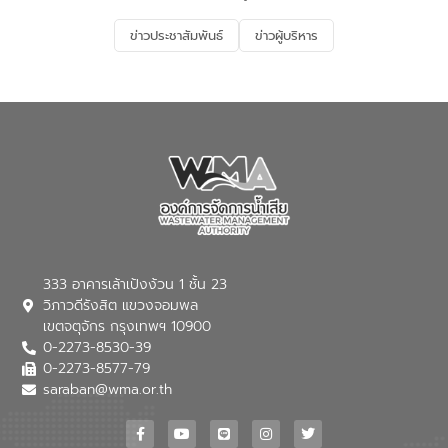
รองรับการเติบโตของเมือง รวมถึงการ
ลงทุนในอุตสาหกรรมแห่งอนาคต ตลอดจน
ข่าวประชาสัมพันธ์
ข่าวผู้บริหาร
มุ่งตอบโจทย์ความท้าทายจากวิกฤตการ
เปลี่ยนแปลงสภาพภูมิอากาศและความเสี่ยง
ภัยแล้งในระยะยาว การประสานความร่วมมือ
ในครั้งนี้เป็นการดึงจุดแข็งและความ
เชี่ยวชาญด้านระบบบำบัดน้ำเสียที่เป็นมิตร
ต่อสิ่งแวดล้อมของ องค์การจัดการน้ำเสีย
(อจน.) มาผสานกับประสบการณ์และ
เทคโนโลยีโครงข่ายน้ำครบวงจรในพื้นที่ EEC
ของอีสท์ วอเตอร์ เพื่อร่วมกันศึกษา
เทคโนโลยีการปรับปรุงคุณภาพน้ำ (Water
Reuse) และพัฒนารูปแบบการดำเนินงาน
ร่วมกับท้องถิ่นให้เกิดระบบบริหารจัดการน้ำ
อย่างเป็นรูปธรรม เพื่อรองรับความต้องการ
333 อาคารเล้าเป้งง้วน 1 ชั้น 23
ใช้น้ำที่พุ่งสูงขึ้นจากการขยายตัวของ
วิภาวดีรังสิต แขวงจอมพล
อุตสาหกรรม นายชีระ วงศบูรณะ ผู้อำนวย
เขตจตุจักร กรุงเทพฯ 10900
การองค์การจัดการน้ำเสีย กล่าวถึงภารกิจ
0-2273-8530-39
หลักของ อจน. ในการพัฒนาระบบบำบัดน้ำ
เสียเมื่อผสานกับความเชี่ยวชาญของอีสท์
0-2273-8577-79
วอเตอร์ จะช่วยขับเคลื่อนการศึกษาทั้งในมิติ
saraban@wma.or.th
ทางเทคนิคและความคุ้มค่าทางเศรษฐกิจ
เพื่อสนับสนุนการพัฒนาเมืองอย่างยั่งยืน
ขณะที่ นายบดินทร์ อุดล กรรมการผู้อำนวย