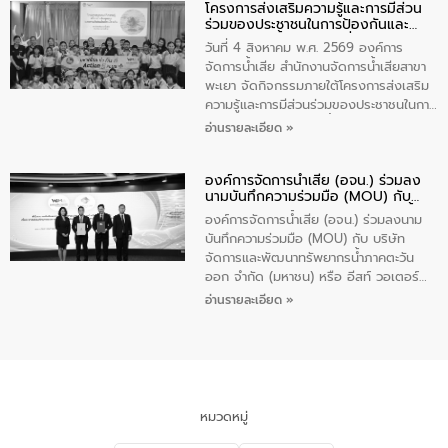
โครงการส่งเสริมความรู้และการมีส่วน
“ชุมชนร่วมใจ น้ำใสยั่งยืน” ได้บรรยายให้
ร่วมของประชาชนในการป้องกันและ
ความรู้เกี่ยวกับการจัดการน้ำเสียและการใช้
แก้ไขปัญหาน้ำเสียอย่างยั่งยืน
ถังดักไขมันให้แก่นักเรียนโรงเรียนวัดบ่อ
วันที่ 4 สิงหาคม พ.ศ. 2569 องค์การ
(นันทวิทยา) เทศบาลนครปากเกร็ด อำเภอ
จัดการน้ำเสีย สำนักงานจัดการน้ำเสียสาขา
ปากเกร็ด จังหวัดนนทบุรี จำนวน 30 คน
พะเยา จัดกิจกรรมภายใต้โครงการส่งเสริม
ความรู้และการมีส่วนร่วมของประชาชนในการ
ป้องกันและแก้ไขปัญหาน้ำเสียอย่างยั่งยืน
อ่านรายละเอียด »
ตามนโยบาย “มหาดไทย ทำทันที Action 5
Plus” โดยจัดอบรมให้ความรู้เรื่องน้ำเสีย
องค์การจัดการน้ำเสีย (อจน.) ร่วมลง
ชุมชนและการบำบัดน้ำเสียเบื้องต้น ให้กับ
นามบันทึกความร่วมมือ (MOU) กับ
นักเรียนชั้นประถมศึกษาปีที่ 5 โรงเรียน
บริษัท จัดการและพัฒนาทรัพยากรน้ำ
เทศบาล 1 (พะเยาประชานุกูล) จำนวน 30
องค์การจัดการน้ำเสีย (อจน.) ร่วมลงนาม
ภาคตะวันออก จำกัด (มหาชน) หรือ อีส
คน
บันทึกความร่วมมือ (MOU) กับ บริษัท
ท์ วอเตอร์
จัดการและพัฒนาทรัพยากรน้ำภาคตะวัน
ออก จำกัด (มหาชน) หรือ อีสท์ วอเตอร์
เมื่อวันอังคารที่ 4 สิงหาคม 2569 ณ ห้อง
อ่านรายละเอียด »
อเนกประสงค์ ชั้น 22 อาคารอีสท์วอเตอร์
ในหัวข้อ “การร่วมศึกษาแนวทางการบริหาร
จัดการน้ำเสียและการนำน้ำกลับมาใช้ประโยชน์
ของประเทศไทย” เพื่อยกระดับการบริหาร
จัดการทรัพยากรน้ำ เสริมสร้างความมั่นคง
ด้านน้ำของประเทศ และเตรียมความพร้อม
หมวดหมู่
รองรับการเติบโตของเมือง รวมถึงการ
ลงทุนในอุตสาหกรรมแห่งอนาคต ตลอดจน