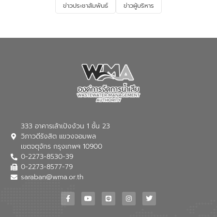
ข่าวประชาสัมพันธ์
ข่าวผู้บริหาร
มุ่งตอบโจทย์ความท้าทายจากวิกฤตการ
เปลี่ยนแปลงสภาพภูมิอากาศและความเสี่ยง
ภัยแล้งในระยะยาว การประสานความร่วมมือ
ในครั้งนี้เป็นการดึงจุดแข็งและความ
เชี่ยวชาญด้านระบบบำบัดน้ำเสียที่เป็นมิตร
ต่อสิ่งแวดล้อมของ องค์การจัดการน้ำเสีย
(อจน.) มาผสานกับประสบการณ์และ
เทคโนโลยีโครงข่ายน้ำครบวงจรในพื้นที่ EEC
ของอีสท์ วอเตอร์ เพื่อร่วมกันศึกษา
เทคโนโลยีการปรับปรุงคุณภาพน้ำ (Water
Reuse) และพัฒนารูปแบบการดำเนินงาน
ร่วมกับท้องถิ่นให้เกิดระบบบริหารจัดการน้ำ
อย่างเป็นรูปธรรม เพื่อรองรับความต้องการ
333 อาคารเล้าเป้งง้วน 1 ชั้น 23
ใช้น้ำที่พุ่งสูงขึ้นจากการขยายตัวของ
วิภาวดีรังสิต แขวงจอมพล
อุตสาหกรรม นายชีระ วงศบูรณะ ผู้อำนวย
เขตจตุจักร กรุงเทพฯ 10900
การองค์การจัดการน้ำเสีย กล่าวถึงภารกิจ
0-2273-8530-39
หลักของ อจน. ในการพัฒนาระบบบำบัดน้ำ
เสียเมื่อผสานกับความเชี่ยวชาญของอีสท์
0-2273-8577-79
วอเตอร์ จะช่วยขับเคลื่อนการศึกษาทั้งในมิติ
saraban@wma.or.th
ทางเทคนิคและความคุ้มค่าทางเศรษฐกิจ
เพื่อสนับสนุนการพัฒนาเมืองอย่างยั่งยืน
ขณะที่ นายบดินทร์ อุดล กรรมการผู้อำนวย
การใหญ่ อีสท์ วอเตอร์ ย้ำว่า การบริหาร