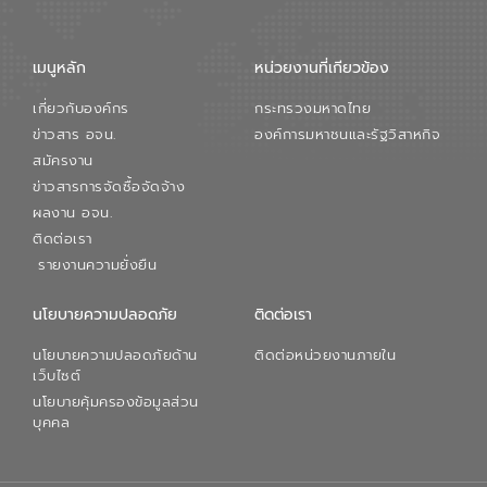
จัดการน้ำยุคใหม่ต้องมุ่งเน้นความคุ้มค่า
ตลอดระบบ โดยการนำน้ำบำบัดกลับมาใช้ใหม่
จะช่วยลดการพึ่งพาน้ำธรรมชาติและสร้าง
เมนูหลัก
หน่วยงานที่เกียวข้อง
สมดุลทางเศรษฐกิจและสิ่งแวดล้อมได้อย่าง
เป็นรูปธรรม ความร่วมมือระหว่างภาครัฐและ
เกี่ยวกับองค์กร
กระทรวงมหาดไทย
ภาคเอกชนในครั้งนี้ นับเป็นก้าวสำคัญของ
องค์การจัดการน้ำเสีย (อจน.) ในการร่วมวาง
ข่าวสาร อจน.
องค์การมหาชนและรัฐวิสาหกิจ
รากฐานโครงสร้างพื้นฐานด้านน้ำของ
สมัครงาน
ประเทศ เพื่อยกระดับประสิทธิภาพการใช้
ข่าวสารการจัดซื้อจัดจ้าง
ทรัพยากรน้ำให้เกิดประโยชน์สูงสุดและเป็นไป
ผลงาน อจน.
ตามมาตรฐานสากล
ติดต่อเรา
รายงานความยั่งยืน
นโยบายความปลอดภัย
ติดต่อเรา
นโยบายความปลอดภัยด้าน
ติดต่อหน่วยงานภายใน
เว็บไซต์
นโยบายคุ้มครองข้อมูลส่วน
บุคคล