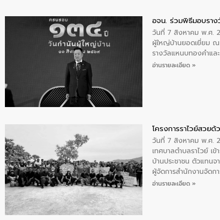
อจน. ร่วมพิธีมอบรางว
วันที่ 7 สิงหาคม พ.ศ. 
ผู้ใหญ่บ้านยอดเยี่ยม
รางวัลแหนบทองคำและปร
อ่านรายละเอียด »
โครงการราไวย์สวยด้ว
วันที่ 7 สิงหาคม พ.ศ. 
เทศบาลตำบลราไวย์ เข้า
บ้านประชาชน ตัวแทนจา
ผู้จัดการสำนักงานจัดก
บริเวณแหลมพรหมเทพ หมู
อ่านรายละเอียด »