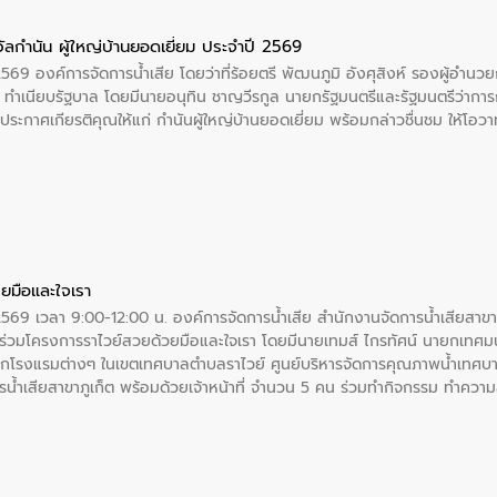
ัลกำนัน ผู้ใหญ่บ้านยอดเยี่ยม ประจำปี 2569
2569 องค์การจัดการน้ำเสีย โดยว่าที่ร้อยตรี พัฒนภูมิ อังศุสิงห์ รองผู้อำนว
 ณ ทำเนียบรัฐบาล โดยมีนายอนุทิน ชาญวีรกูล นายกรัฐมนตรีและรัฐมนตรีว่า
ะกาศเกียรติคุณให้แก่ กำนันผู้ใหญ่บ้านยอดเยี่ยม พร้อมกล่าวชื่นชม ให้โ
ยมือและใจเรา
2569 เวลา 9:00-12:00 น. องค์การจัดการน้ำเสีย สำนักงานจัดการน้ำเสียสาขาภู
ร่วมโครงการราไวย์สวยด้วยมือและใจเรา โดยมีนายเทมส์ ไกรทัศน์ นายกเทศมนต
กโรงแรมต่างๆ ในเขตเทศบาลตำบลราไวย์ ศูนย์บริหารจัดการคุณภาพน้ำเทศบ
ารน้ำเสียสาขาภูเก็ต พร้อมด้วยเจ้าหน้าที่ จำนวน 5 คน ร่วมทำกิจกรรม ทำค
่ที่ 6 ตำบลราไวย์ อำเภอเมือง จังหวัดภูเก็ต