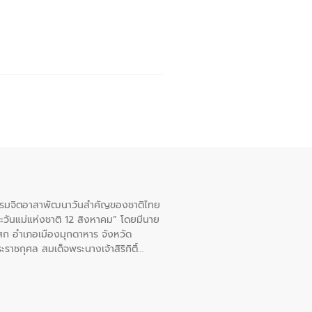
จกรรมจิตอาสาพัฒนาวันสําคัญของชาติไทย
ะวันแม่แห่งชาติ 12 สิงหาคม” โดยมีนาย
สก อําเภอเมืองมุกดาหาร จังหวัด
าชกุศล สมเด็จพระนางเจ้าสิริกิติ์