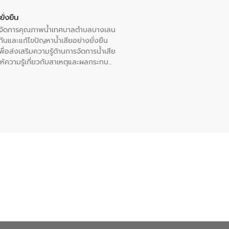
ั่งยืน
หารจัดการคุณภาพน้ำเทศบาลตำบลบางเลน
นและแก้ไขปัญหาน้ำเสียอย่างยั่งยืน
อส่งเสริมความรู้ด้านการจัดการน้ำเสีย
ให้ความรู้เกี่ยวกับสาเหตุและผลกระทบ
ณ เทศบาลตำบลบางเลน จังหวัดนครปฐม