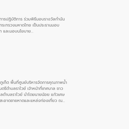
ยการปฏิบัติการ ร่วมพิธีมอบรางวัลกำนัน
การกระทรวงมหาดไทย เป็นประธานมอบ
อวาท และมอบนโยบาย
เก็ต พื้นที่ศูนย์บริหารจัดการคุณภาพน้ำ
รีตำบลราไวย์ เจ้าหน้าที่เทศบาล ชาว
าลตำบลราไวย์ นำโดยนายน้อย แก้วเศษ
วามสะอาดชายหาดและแหล่งท่องเที่ยว ณ