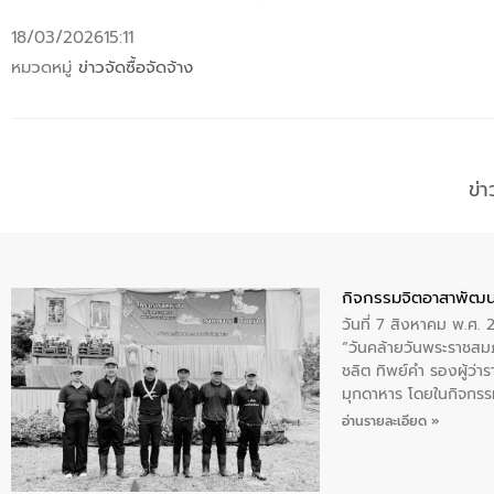
18/03/2026
15:11
หมวดหมู่
ข่าวจัดซื้อจัดจ้าง
ข่
กิจกรรมจิตอาสาพัฒน
วันที่ 7 สิงหาคม พ.ศ.
“วันคล้ายวันพระราชสมภ
ชลิต ทิพย์คำ รองผู้ว่
มุกดาหาร โดยในกิจกรรม
พระบรมราชินีนาถ พระ
อ่านรายละเอียด »