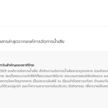
าวสารล่าสุดจากองค์การจัดการน้ำเสีย
าวันสําคัญของชาติไทย
 2569 องค์การจัดการน้ำเสีย สำนักงาานจัดการน้ำเสียสาขามุกดาหาร ร่วมกิ
พ สมเด็จพระนางเจ้าสิริกิติ์พระบรมราชินีนาถ พระบรมราชชนนีพันปีหลวง แล
าราชการจังหวัดมุกดาหาร เป็นประธานในพิธี ณ เรือนจําชั่วคราวนาโสก ตําบลนาโ
ได้ร่วมปลูกป่า และทําความสะอาดภายในบริเวณ จัดกิจกรรม เพื่อถวายเป็นพระร
บรมราชชนนีพันปีหลวง พร้อมถวายสัจปฏิญาณ ทำความดีด้วยหัวใจ