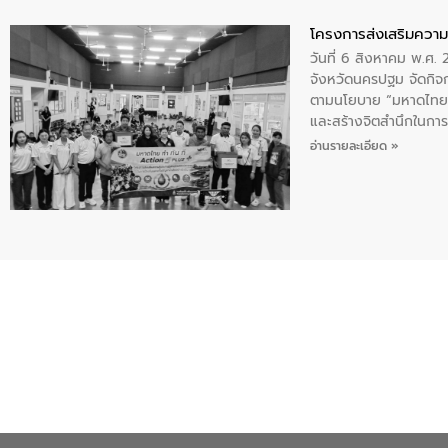
โครงการส่งเสริมความร
วันที่ 6 สิงหาคม พ.ศ
จังหวัดนครปฐม จัดกิจก
ตามนโยบาย “มหาดไทย ทำ
และสร้างจิตสำนึกในการอ
ของน้ำเสีย แนวทางการ
อ่านรายละเอียด »