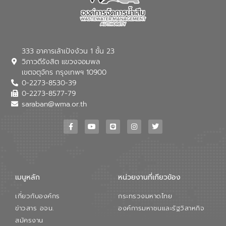
ของอีสท์ วอเตอร์ เพื่อร่วมกันศึกษา
เทคโนโลยีการปรับปรุงคุณภาพน้ำ (Water
Reuse) และพัฒนารูปแบบการดำเนินงาน
ร่วมกับท้องถิ่นให้เกิดระบบบริหารจัดการน้ำ
อย่างเป็นรูปธรรม เพื่อรองรับความต้องการ
333 อาคารเล้าเป้งง้วน 1 ชั้น 23
ใช้น้ำที่พุ่งสูงขึ้นจากการขยายตัวของ
วิภาวดีรังสิต แขวงจอมพล
อุตสาหกรรม นายชีระ วงศบูรณะ ผู้อำนวย
เขตจตุจักร กรุงเทพฯ 10900
การองค์การจัดการน้ำเสีย กล่าวถึงภารกิจ
0-2273-8530-39
หลักของ อจน. ในการพัฒนาระบบบำบัดน้ำ
เสียเมื่อผสานกับความเชี่ยวชาญของอีสท์
0-2273-8577-79
วอเตอร์ จะช่วยขับเคลื่อนการศึกษาทั้งในมิติ
saraban@wma.or.th
ทางเทคนิคและความคุ้มค่าทางเศรษฐกิจ
เพื่อสนับสนุนการพัฒนาเมืองอย่างยั่งยืน
ขณะที่ นายบดินทร์ อุดล กรรมการผู้อำนวย
การใหญ่ อีสท์ วอเตอร์ ย้ำว่า การบริหาร
จัดการน้ำยุคใหม่ต้องมุ่งเน้นความคุ้มค่า
ตลอดระบบ โดยการนำน้ำบำบัดกลับมาใช้ใหม่
จะช่วยลดการพึ่งพาน้ำธรรมชาติและสร้าง
เมนูหลัก
หน่วยงานที่เกียวข้อง
สมดุลทางเศรษฐกิจและสิ่งแวดล้อมได้อย่าง
เป็นรูปธรรม ความร่วมมือระหว่างภาครัฐและ
เกี่ยวกับองค์กร
กระทรวงมหาดไทย
ภาคเอกชนในครั้งนี้ นับเป็นก้าวสำคัญของ
องค์การจัดการน้ำเสีย (อจน.) ในการร่วมวาง
ข่าวสาร อจน.
องค์การมหาชนและรัฐวิสาหกิจ
รากฐานโครงสร้างพื้นฐานด้านน้ำของ
สมัครงาน