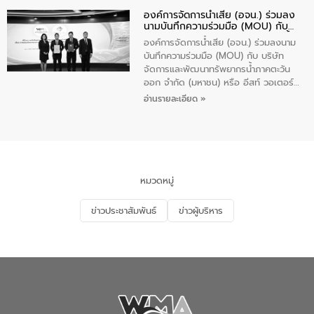
Plus” โดยจัดอบรมให้ความรู้เรื่องน้ำเสีย
องค์การจัดการน้ำเสีย (อจน.) ร่วมลง
ชุมชนและการบำบัดน้ำเสียเบื้องต้น ให้กับ
นามบันทึกความร่วมมือ (MOU) กับ
นักเรียนชั้นประถมศึกษาปีที่ 5 โรงเรียน
บริษัท จัดการและพัฒนาทรัพยากรน้ำ
เทศบาล 1 (พะเยาประชานุกูล) จำนวน 30
องค์การจัดการน้ำเสีย (อจน.) ร่วมลงนาม
ภาคตะวันออก จำกัด (มหาชน) หรือ อีส
คน
บันทึกความร่วมมือ (MOU) กับ บริษัท
ท์ วอเตอร์
จัดการและพัฒนาทรัพยากรน้ำภาคตะวัน
ออก จำกัด (มหาชน) หรือ อีสท์ วอเตอร์
เมื่อวันอังคารที่ 4 สิงหาคม 2569 ณ ห้อง
อ่านรายละเอียด »
อเนกประสงค์ ชั้น 22 อาคารอีสท์วอเตอร์
ในหัวข้อ “การร่วมศึกษาแนวทางการบริหาร
จัดการน้ำเสียและการนำน้ำกลับมาใช้ประโยชน์
ของประเทศไทย” เพื่อยกระดับการบริหาร
จัดการทรัพยากรน้ำ เสริมสร้างความมั่นคง
ด้านน้ำของประเทศ และเตรียมความพร้อม
หมวดหมู่
รองรับการเติบโตของเมือง รวมถึงการ
ลงทุนในอุตสาหกรรมแห่งอนาคต ตลอดจน
ข่าวประชาสัมพันธ์
ข่าวผู้บริหาร
มุ่งตอบโจทย์ความท้าทายจากวิกฤตการ
เปลี่ยนแปลงสภาพภูมิอากาศและความเสี่ยง
ภัยแล้งในระยะยาว การประสานความร่วมมือ
ในครั้งนี้เป็นการดึงจุดแข็งและความ
เชี่ยวชาญด้านระบบบำบัดน้ำเสียที่เป็นมิตร
ต่อสิ่งแวดล้อมของ องค์การจัดการน้ำเสีย
(อจน.) มาผสานกับประสบการณ์และ
เทคโนโลยีโครงข่ายน้ำครบวงจรในพื้นที่ EEC