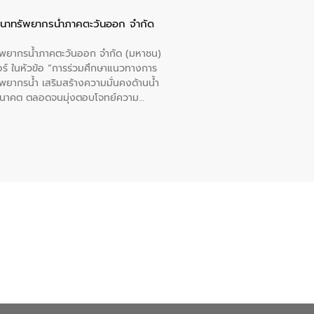
ัฒนาทรัพยากรน้ำภาคตะวันออก จำกัด
รัพยากรน้ำภาคตะวันออก จำกัด (มหาชน)
ตอร์ ในหัวข้อ “การร่วมศึกษาแนวทางการ
พยากรน้ำ เสริมสร้างความมั่นคงด้านน้ำ
อนาคต ตลอดจนมุ่งตอบโจทย์ความ
ือในครั้งนี้เป็นการดึงจุดแข็งและ
 มาผสานกับประสบการณ์และเทคโนโลยีโครง
น้ำ (Water Reuse) และพัฒนารูปแบบการ
ที่พุ่งสูงขึ้นจากการขยายตัวของ
นการพัฒนาระบบบำบัดน้ำเสียเมื่อผสาน
างเศรษฐกิจ เพื่อสนับสนุนการพัฒนา
ดการน้ำยุคใหม่ต้องมุ่งเน้นความคุ้มค่า
ิจและสิ่งแวดล้อมได้อย่างเป็นรูปธรรม
น.) ในการร่วมวางรากฐานโครงสร้างพื้น
ปตามมาตรฐานสากล