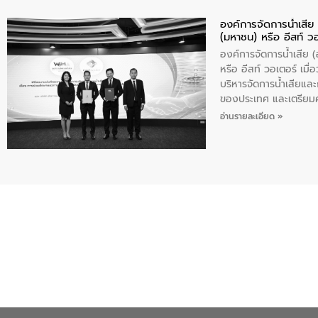
องค์การจัดการน้ำเสี
(มหาชน) หรือ อีสท์ ว
องค์การจัดการน้ำเสีย
หรือ อีสท์ วอเตอร์ เม
บริหารจัดการน้ำเสียแล
ของประเทศ และเตรียม
ท้าทายจากวิกฤตการเปล
อ่านรายละเอียด »
ความเชี่ยวชาญด้านระบบ
ข่ายน้ำครบวงจรในพื้น
ดำเนินงานร่วมกับท้องถิ
อุตสาหกรรม นายชีระ ว
กับความเชี่ยวชาญของอี
เมืองอย่างยั่งยืน ขณะท
ตลอดระบบ โดยการนำน้ำ
ความร่วมมือระหว่างภาค
ฐานด้านน้ำของประเทศ เ