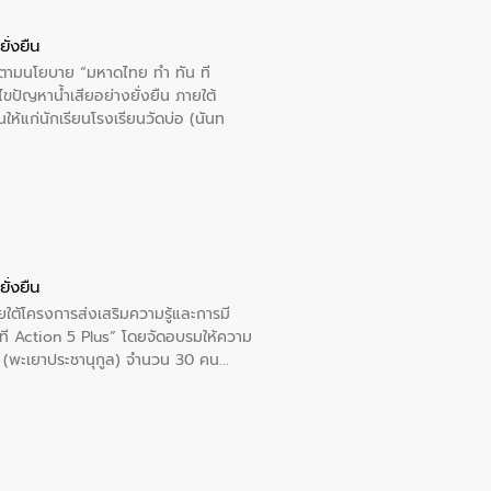
ั่งยืน
ารตามนโยบาย “มหาดไทย ทำ ทัน ที
ปัญหาน้ำเสียอย่างยั่งยืน ภายใต้
นให้แก่นักเรียนโรงเรียนวัดบ่อ (นันท
ั่งยืน
ใต้โครงการส่งเสริมความรู้และการมี
ที Action 5 Plus” โดยจัดอบรมให้ความ
าล 1 (พะเยาประชานุกูล) จำนวน 30 คน