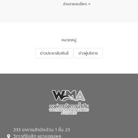
ชายหาดและแหล่งท่องเที่ยว ณ บริเวณ
กิจกรรมภายใต้โครงการส่งเสริมความรู้และ
อ่านรายละเอียด »
แหลมพรหมเทพ หมู่ที่ 6 ตำบลราไวย์
การมีส่วนร่วมของประชาชนในการป้องกัน
อำเภอเมือง จังหวัดภูเก็ต
และแก้ไขปัญหาน้ำเสียอย่างยั่งยืน ตาม
นโยบาย “มหาดไทย ทำ ทัน ที Action 5
PLUS” โดยจัดอบรมให้ความรู้แก่ประชาชน
และนักเรียน เพื่อส่งเสริมความรู้ด้านการ
จัดการน้ำเสียและสร้างจิตสำนึกในการ
หมวดหมู่
อนุรักษ์สิ่งแวดล้อม ในหัวข้อ “น้ำเสียชุมชน
และการบำบัดน้ำเสียเบื้องต้น” โดยให้ความรู้
ข่าวประชาสัมพันธ์
ข่าวผู้บริหาร
เกี่ยวกับสาเหตุและผลกระทบของน้ำเสีย
แนวทางการลดการเกิดน้ำเสียจากแหล่ง
กำเนิด การบำบัดน้ำเสียเบื้องต้นในครัวเรือน
ณ เทศบาลตำบลบางเลน จังหวัดนครปฐม
333 อาคารเล้าเป้งง้วน 1 ชั้น 23
วิภาวดีรังสิต แขวงจอมพล