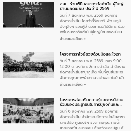
อจน. ร่วมพิธีมอบรางวัลกำนัน ผู้ใหญ่
ทิพย์คำ รองผู้ว่าราชการจังหวัดมุกดาหาร
บ้านยอดเยี่ยม ประจำปี 2569
เป็นประธานในพิธี ณ เรือนจําชั่วคราวนาโสก
ตําบลนาโสก อําเภอเมืองมุกดาหาร จังหวัด
วันที่ 7 สิงหาคม พ.ศ. 2569 องค์การ
มุกดาหาร โดยในกิจกรรมได้ร่วมปลูกป่า และ
จัดการน้ำเสีย โดยว่าที่ร้อยตรี พัฒนภูมิ
ทําความสะอาดภายในบริเวณ จัดกิจกรรม
อังศุสิงห์ รองผู้อำนวยการปฏิบัติการ ร่วม
เพื่อถวายเป็นพระราชกุศล สมเด็จพระนาง
พิธีมอบรางวัลกำนันผู้ใหญ่บ้านยอดเยี่ยม ณ
เจ้าสิริกิติ์พระบรมราชินีนาถ พระบรมราช
ทำเนียบรัฐบาล โดยมีนายอนุทิน ชาญวีรกูล
อ่านรายละเอียด »
ชนนีพันปีหลวง พร้อมถวายสัจปฏิญาณ
นายกรัฐมนตรีและรัฐมนตรีว่าการกระทรวง
ทำความดีด้วยหัวใจ
มหาดไทย เป็นประธานมอบรางวัลแหนบ
โครงการราไวย์สวยด้วยมือและใจเรา
ทองคำและประกาศเกียรติคุณให้แก่ กำนัน
ผู้ใหญ่บ้านยอดเยี่ยม พร้อมกล่าวชื่นชม ให้
วันที่ 7 สิงหาคม พ.ศ. 2569 เวลา 9:00-
โอวาท และมอบนโยบาย
12:00 น. องค์การจัดการน้ำเสีย สำนักงาน
จัดการน้ำเสียสาขาภูเก็ต พื้นที่ศูนย์บริหาร
จัดการคุณภาพน้ำเทศบาลตำบลราไวย์ เข้า
ร่วมโครงการราไวย์สวยด้วยมือและใจเรา
อ่านรายละเอียด »
โดยมีนายเทมส์ ไกรทัศน์ นายกเทศมนตรี
ตำบลราไวย์ เจ้าหน้าที่เทศบาล ชาวบ้าน
โครงการส่งเสริมความรู้และการมีส่วน
ประชาชน ตัวแทนจากโรงแรมต่างๆ ในเขต
ร่วมของประชาชนในการป้องกันและ
เทศบาลตำบลราไวย์ ศูนย์บริหารจัดการ
แก้ไขปัญหาน้ำเสียอย่างยั่งยืน
คุณภาพน้ำเทศบาลตำบลราไวย์ นำโดยนาย
วันที่ 6 สิงหาคม พ.ศ. 2569 องค์การ
น้อย แก้วเศษ ผู้จัดการสำนักงานจัดการน้ำ
จัดการน้ำเสีย สำนักงานจัดการน้ำเสียสาขา
เสียสาขาภูเก็ต พร้อมด้วยเจ้าหน้าที่ จำนวน
นครปฐม ศูนย์บริหารจัดการคุณภาพน้ำ
5 คน ร่วมทำกิจกรรม ทำความสะอาด
เทศบาลตำบลบางเลน จังหวัดนครปฐม จัด