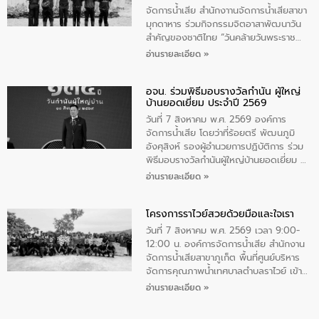
จัดการน้ำเสีย สำนักงาานจัดการน้ำเสียสาขา
มุกดาหาร ร่วมกิจกรรมจิตอาสาพัฒนาวัน
สําคัญของชาติไทย “วันคล้ายวันพระราช
สมภพ สมเด็จพระนางเจ้าสิริกิติ์พระบรม
อ่านรายละเอียด »
ราชินีนาถ พระบรมราชชนนีพันปีหลวง และ
วันแม่แห่งชาติ 12 สิงหาคม” โดยมีนายชลิต
อจน. ร่วมพิธีมอบรางวัลกำนัน ผู้ใหญ่
ทิพย์คำ รองผู้ว่าราชการจังหวัดมุกดาหาร
บ้านยอดเยี่ยม ประจำปี 2569
เป็นประธานในพิธี ณ เรือนจําชั่วคราวนาโสก
ตําบลนาโสก อําเภอเมืองมุกดาหาร จังหวัด
วันที่ 7 สิงหาคม พ.ศ. 2569 องค์การ
มุกดาหาร โดยในกิจกรรมได้ร่วมปลูกป่า และ
จัดการน้ำเสีย โดยว่าที่ร้อยตรี พัฒนภูมิ
ทําความสะอาดภายในบริเวณ จัดกิจกรรม
อังศุสิงห์ รองผู้อำนวยการปฏิบัติการ ร่วม
เพื่อถวายเป็นพระราชกุศล สมเด็จพระนาง
พิธีมอบรางวัลกำนันผู้ใหญ่บ้านยอดเยี่ยม ณ
เจ้าสิริกิติ์พระบรมราชินีนาถ พระบรมราช
ทำเนียบรัฐบาล โดยมีนายอนุทิน ชาญวีรกูล
อ่านรายละเอียด »
ชนนีพันปีหลวง พร้อมถวายสัจปฏิญาณ
นายกรัฐมนตรีและรัฐมนตรีว่าการกระทรวง
ทำความดีด้วยหัวใจ
มหาดไทย เป็นประธานมอบรางวัลแหนบ
โครงการราไวย์สวยด้วยมือและใจเรา
ทองคำและประกาศเกียรติคุณให้แก่ กำนัน
ผู้ใหญ่บ้านยอดเยี่ยม พร้อมกล่าวชื่นชม ให้
วันที่ 7 สิงหาคม พ.ศ. 2569 เวลา 9:00-
โอวาท และมอบนโยบาย
12:00 น. องค์การจัดการน้ำเสีย สำนักงาน
จัดการน้ำเสียสาขาภูเก็ต พื้นที่ศูนย์บริหาร
จัดการคุณภาพน้ำเทศบาลตำบลราไวย์ เข้า
ร่วมโครงการราไวย์สวยด้วยมือและใจเรา
อ่านรายละเอียด »
โดยมีนายเทมส์ ไกรทัศน์ นายกเทศมนตรี
ตำบลราไวย์ เจ้าหน้าที่เทศบาล ชาวบ้าน