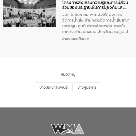
โครงการส่งเสริมความรู้และการมีส่วน
ประชาชน ตัวแทนจากโรงแรมต่างๆ ในเขต
ร่วมของประชาชนในการป้องกันและ
เทศบาลตำบลราไวย์ ศูนย์บริหารจัดการ
แก้ไขปัญหาน้ำเสียอย่างยั่งยืน
คุณภาพน้ำเทศบาลตำบลราไวย์ นำโดยนาย
วันที่ 6 สิงหาคม พ.ศ. 2569 องค์การ
น้อย แก้วเศษ ผู้จัดการสำนักงานจัดการน้ำ
จัดการน้ำเสีย สำนักงานจัดการน้ำเสียสาขา
เสียสาขาภูเก็ต พร้อมด้วยเจ้าหน้าที่ จำนวน
นครปฐม ศูนย์บริหารจัดการคุณภาพน้ำ
5 คน ร่วมทำกิจกรรม ทำความสะอาด
เทศบาลตำบลบางเลน จังหวัดนครปฐม จัด
ชายหาดและแหล่งท่องเที่ยว ณ บริเวณ
กิจกรรมภายใต้โครงการส่งเสริมความรู้และ
อ่านรายละเอียด »
แหลมพรหมเทพ หมู่ที่ 6 ตำบลราไวย์
การมีส่วนร่วมของประชาชนในการป้องกัน
อำเภอเมือง จังหวัดภูเก็ต
และแก้ไขปัญหาน้ำเสียอย่างยั่งยืน ตาม
นโยบาย “มหาดไทย ทำ ทัน ที Action 5
PLUS” โดยจัดอบรมให้ความรู้แก่ประชาชน
และนักเรียน เพื่อส่งเสริมความรู้ด้านการ
จัดการน้ำเสียและสร้างจิตสำนึกในการ
หมวดหมู่
อนุรักษ์สิ่งแวดล้อม ในหัวข้อ “น้ำเสียชุมชน
และการบำบัดน้ำเสียเบื้องต้น” โดยให้ความรู้
ข่าวประชาสัมพันธ์
ข่าวผู้บริหาร
เกี่ยวกับสาเหตุและผลกระทบของน้ำเสีย
แนวทางการลดการเกิดน้ำเสียจากแหล่ง
กำเนิด การบำบัดน้ำเสียเบื้องต้นในครัวเรือน
ณ เทศบาลตำบลบางเลน จังหวัดนครปฐม