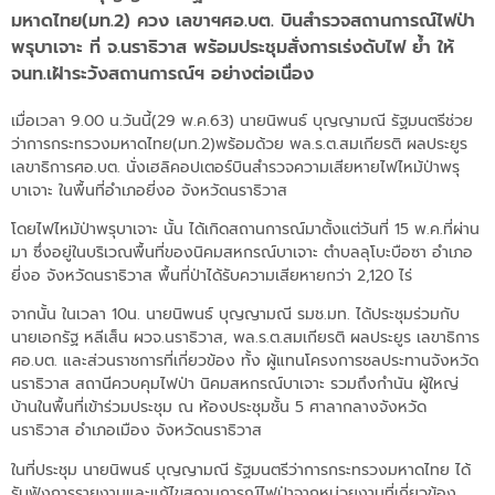
มหาดไทย(มท.2)​ ควง เลขาฯศอ.บต. บินสำรวจสถานการณ์ไฟป่า
พรุบาเจาะ ที่ จ.นราธิวาส พร้อมประชุมสั่งการเร่งดับไฟ ย้ำ ให้
จนท.เฝ้าระวังสถานการณ์ฯ อย่างต่อเนื่อง
เมื่อเวลา 9.00 น.วันนี้(29 พ.ค.63)​ นายนิพนธ์ บุญญามณี รัฐมนตรีช่วย
ว่าการกระทรวงมหาดไทย(มท.2)​พร้อมด้วย พล.ร.ต.สมเกียรติ ผลประยูร
เลขาธิการศอ.บต. นั่งเฮลิคอปเตอร์บินสำรวจความเสียหายไฟไหม้ป่าพรุ
บาเจาะ ในพื้นที่อำเภอยี่งอ จังหวัดนราธิวาส
โดยไฟไหม้ป่าพรุบาเจาะ นั้น ได้เกิดสถานการณ์มาตั้งแต่วันที่ 15 พ.ค.ที่ผ่าน
มา ซึ่งอยู่ในบริเวณพื้นที่ของนิคมสหกรณ์บาเจาะ ตำบลลุโบะบือซา อำเภอ
ยี่งอ จังหวัดนราธิวาส พื้นที่ป่าได้รับความเสียหายกว่า 2,120 ไร่
จากนั้น ในเวลา 10น. นายนิพนธ์ บุญญามณี รมช.มท. ได้ประชุมร่วมกับ
นายเอกรัฐ หลีเส็น ผวจ.นราธิวาส, พล.ร.​ต.สมเกียรติ ผลประยูร เลขาธิการ
ศอ.บต. และส่วนราชการที่เกี่ยวข้อง ทั้ง ผู้แทนโครงการชลประทานจังหวัด
นราธิวาส สถานีควบคุมไฟป่า นิคมสหกรณ์บาเจาะ รวมถึงกำนัน ผู้ใหญ่
บ้านในพื้นที่เข้าร่วมประชุม ณ ห้องประชุมชั้น 5 ศาลากลางจังหวัด
นราธิวาส อำเภอเมือง จังหวัดนราธิวาส
ในที่ประชุม นายนิพนธ์ บุญญามณี รัฐมนตรีว่าการกระทรวงมหาดไทย ได้
รับฟังการรายงานและแก้ไขสถานการณ์ไฟป่าจากหน่วยงานที่เกี่ยวข้อง