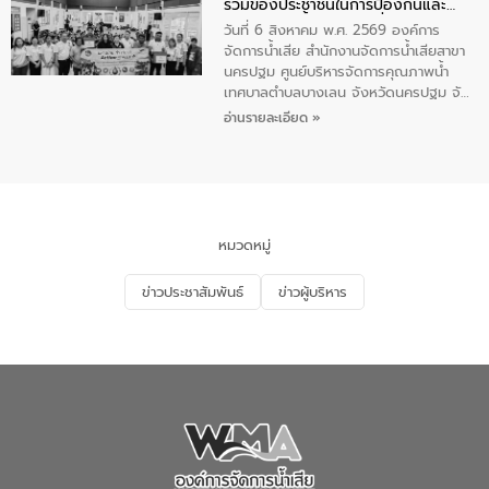
ร่วมของประชาชนในการป้องกันและ
เทศบาลตำบลราไวย์ ศูนย์บริหารจัดการ
แก้ไขปัญหาน้ำเสียอย่างยั่งยืน
คุณภาพน้ำเทศบาลตำบลราไวย์ นำโดยนาย
วันที่ 6 สิงหาคม พ.ศ. 2569 องค์การ
น้อย แก้วเศษ ผู้จัดการสำนักงานจัดการน้ำ
จัดการน้ำเสีย สำนักงานจัดการน้ำเสียสาขา
เสียสาขาภูเก็ต พร้อมด้วยเจ้าหน้าที่ จำนวน
นครปฐม ศูนย์บริหารจัดการคุณภาพน้ำ
5 คน ร่วมทำกิจกรรม ทำความสะอาด
เทศบาลตำบลบางเลน จังหวัดนครปฐม จัด
ชายหาดและแหล่งท่องเที่ยว ณ บริเวณ
กิจกรรมภายใต้โครงการส่งเสริมความรู้และ
อ่านรายละเอียด »
แหลมพรหมเทพ หมู่ที่ 6 ตำบลราไวย์
การมีส่วนร่วมของประชาชนในการป้องกัน
อำเภอเมือง จังหวัดภูเก็ต
และแก้ไขปัญหาน้ำเสียอย่างยั่งยืน ตาม
นโยบาย “มหาดไทย ทำ ทัน ที Action 5
PLUS” โดยจัดอบรมให้ความรู้แก่ประชาชน
และนักเรียน เพื่อส่งเสริมความรู้ด้านการ
จัดการน้ำเสียและสร้างจิตสำนึกในการ
หมวดหมู่
อนุรักษ์สิ่งแวดล้อม ในหัวข้อ “น้ำเสียชุมชน
และการบำบัดน้ำเสียเบื้องต้น” โดยให้ความรู้
ข่าวประชาสัมพันธ์
ข่าวผู้บริหาร
เกี่ยวกับสาเหตุและผลกระทบของน้ำเสีย
แนวทางการลดการเกิดน้ำเสียจากแหล่ง
กำเนิด การบำบัดน้ำเสียเบื้องต้นในครัวเรือน
ณ เทศบาลตำบลบางเลน จังหวัดนครปฐม