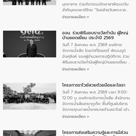
มุกดาหาร ร่วมกิจกรรมจิตอาสาพัฒนาวัน
สําคัญของชาติไทย “วันคล้ายวันพระราช
สมภพ สมเด็จพระนางเจ้าสิริกิติ์พระบรม
อ่านรายละเอียด »
ราชินีนาถ พระบรมราชชนนีพันปีหลวง และ
วันแม่แห่งชาติ 12 สิงหาคม” โดยมีนายชลิต
อจน. ร่วมพิธีมอบรางวัลกำนัน ผู้ใหญ่
ทิพย์คำ รองผู้ว่าราชการจังหวัดมุกดาหาร
บ้านยอดเยี่ยม ประจำปี 2569
เป็นประธานในพิธี ณ เรือนจําชั่วคราวนาโสก
ตําบลนาโสก อําเภอเมืองมุกดาหาร จังหวัด
วันที่ 7 สิงหาคม พ.ศ. 2569 องค์การ
มุกดาหาร โดยในกิจกรรมได้ร่วมปลูกป่า และ
จัดการน้ำเสีย โดยว่าที่ร้อยตรี พัฒนภูมิ
ทําความสะอาดภายในบริเวณ จัดกิจกรรม
อังศุสิงห์ รองผู้อำนวยการปฏิบัติการ ร่วม
เพื่อถวายเป็นพระราชกุศล สมเด็จพระนาง
พิธีมอบรางวัลกำนันผู้ใหญ่บ้านยอดเยี่ยม ณ
เจ้าสิริกิติ์พระบรมราชินีนาถ พระบรมราช
ทำเนียบรัฐบาล โดยมีนายอนุทิน ชาญวีรกูล
อ่านรายละเอียด »
ชนนีพันปีหลวง พร้อมถวายสัจปฏิญาณ
นายกรัฐมนตรีและรัฐมนตรีว่าการกระทรวง
ทำความดีด้วยหัวใจ
มหาดไทย เป็นประธานมอบรางวัลแหนบ
โครงการราไวย์สวยด้วยมือและใจเรา
ทองคำและประกาศเกียรติคุณให้แก่ กำนัน
ผู้ใหญ่บ้านยอดเยี่ยม พร้อมกล่าวชื่นชม ให้
วันที่ 7 สิงหาคม พ.ศ. 2569 เวลา 9:00-
โอวาท และมอบนโยบาย
12:00 น. องค์การจัดการน้ำเสีย สำนักงาน
จัดการน้ำเสียสาขาภูเก็ต พื้นที่ศูนย์บริหาร
จัดการคุณภาพน้ำเทศบาลตำบลราไวย์ เข้า
ร่วมโครงการราไวย์สวยด้วยมือและใจเรา
อ่านรายละเอียด »
โดยมีนายเทมส์ ไกรทัศน์ นายกเทศมนตรี
ตำบลราไวย์ เจ้าหน้าที่เทศบาล ชาวบ้าน
โครงการส่งเสริมความรู้และการมีส่วน
ประชาชน ตัวแทนจากโรงแรมต่างๆ ในเขต