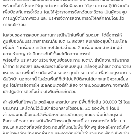
พร้อมทั้งได้สั่งการให้ทุกหน่วยงานที่รับผิดชอบ ได้บูรณาการปฏิบัติร่วมกัน
เพื่อป้องกันการซ้ำซ้อน โดยให้ผู้ว่าราชการจังหวัดนราธิวาส เป็นผู้ควบคุม
การปฏิบัติในภาพรวม และ บริหารจัดการสถานการณ์ให้คลี่คลายโดยเร็ว
ภายใน5-7วัน
ในส่วนของการควบคุมสถานการณ์ไฟป่าในพื้นที่ รมช.มท. ได้สั่งการให้
ศูนย์ป้องกันบรรเทาสาธารณภัย เขต 12 สงขลา ส่งเครื่องสูบน้ำระยะไกล
เพิ่มอีก 1 เครื่องจากเดิมที่ส่งไปแล้วจำนวน 2 เครื่อง และเจ้าหน้าที่ผู้มี
ความชำนาญ ดำเนินการทันทีตั้งแต่เกิดสถานการณ์
พร้อมทั้ง ประสานงานร่วมกับศูนย์ชลประทาน เขต17. สำนักงานทรัพยากร
น้ำภาค 8 สงขลา และหน่วยงานอื่นๆสนับสนุน เครื่องสูบน้ำขนาดตามความ
เหมาะสมของพื้นที่ รถดับเพลิง รถบรรทุกน้ำ รถแบคโฮ เพื่อร่วมบูรณาการ
ดับไฟป่า นอกจากนี้ ในส่วนพื้นที่ที่เข้าไปปฏิบัติงานได้ยากและมีความเสี่ยง
สูง ได้มีการสั่งการให้ เฮลิคอปเตอร์ลำเลียง จากหมวดบินเฉพาะกิจภาคใต้
เข้าปฏิบัติภารกิจทิ้งน้ำดับไฟในพื้นที่อีกด้วย
สำหรับพื้นที่ป่าพรุในเขตนิคมสหกรณ์บาเจาะ มีพื้นที่ทั้งสิ้น 90,000 ไร่ โดย
ประมาณ และได้กันไว้เป็นป่าส่วนกลางไว้ร้อยละ 20 ของพื้นที่ โดยมี
ลำคลองกันเป็นแนวไว้เพื่อป้องกันชาวบ้านบุกรุกในเขตพื้นที่ป่าอนุรักษ์
ซึ่งการเกิดสถานการณ์ไฟไหม้ป่าพรุอยู่ในขณะนี้ สามารถการไหม้ทั้งแนว
ราบและแนวดิ่งที่ลงลึกถึงตะกอนที่ทับถมในพื้นที่ป่าพรุ ส่งผลให้การดับไฟ
ในที่ป่าพรุค่อนข้างยากลำบาก และอาจต้องใช้น้ำจำนวนมากเพื่อดับไฟป่าใน