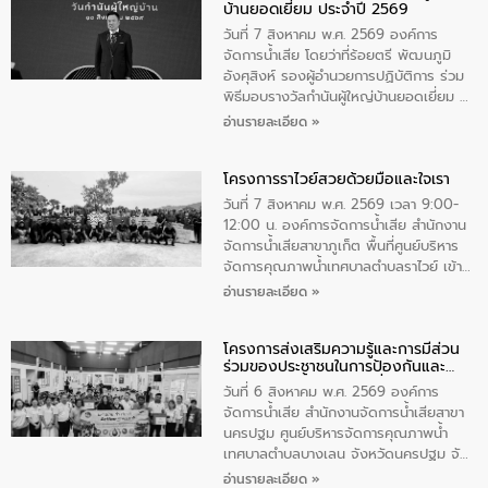
บ้านยอดเยี่ยม ประจำปี 2569
เป็นประธานในพิธี ณ เรือนจําชั่วคราวนาโสก
ตําบลนาโสก อําเภอเมืองมุกดาหาร จังหวัด
วันที่ 7 สิงหาคม พ.ศ. 2569 องค์การ
มุกดาหาร โดยในกิจกรรมได้ร่วมปลูกป่า และ
จัดการน้ำเสีย โดยว่าที่ร้อยตรี พัฒนภูมิ
ทําความสะอาดภายในบริเวณ จัดกิจกรรม
อังศุสิงห์ รองผู้อำนวยการปฏิบัติการ ร่วม
เพื่อถวายเป็นพระราชกุศล สมเด็จพระนาง
พิธีมอบรางวัลกำนันผู้ใหญ่บ้านยอดเยี่ยม ณ
เจ้าสิริกิติ์พระบรมราชินีนาถ พระบรมราช
ทำเนียบรัฐบาล โดยมีนายอนุทิน ชาญวีรกูล
อ่านรายละเอียด »
ชนนีพันปีหลวง พร้อมถวายสัจปฏิญาณ
นายกรัฐมนตรีและรัฐมนตรีว่าการกระทรวง
ทำความดีด้วยหัวใจ
มหาดไทย เป็นประธานมอบรางวัลแหนบ
โครงการราไวย์สวยด้วยมือและใจเรา
ทองคำและประกาศเกียรติคุณให้แก่ กำนัน
ผู้ใหญ่บ้านยอดเยี่ยม พร้อมกล่าวชื่นชม ให้
วันที่ 7 สิงหาคม พ.ศ. 2569 เวลา 9:00-
โอวาท และมอบนโยบาย
12:00 น. องค์การจัดการน้ำเสีย สำนักงาน
จัดการน้ำเสียสาขาภูเก็ต พื้นที่ศูนย์บริหาร
จัดการคุณภาพน้ำเทศบาลตำบลราไวย์ เข้า
ร่วมโครงการราไวย์สวยด้วยมือและใจเรา
อ่านรายละเอียด »
โดยมีนายเทมส์ ไกรทัศน์ นายกเทศมนตรี
ตำบลราไวย์ เจ้าหน้าที่เทศบาล ชาวบ้าน
โครงการส่งเสริมความรู้และการมีส่วน
ประชาชน ตัวแทนจากโรงแรมต่างๆ ในเขต
ร่วมของประชาชนในการป้องกันและ
เทศบาลตำบลราไวย์ ศูนย์บริหารจัดการ
แก้ไขปัญหาน้ำเสียอย่างยั่งยืน
คุณภาพน้ำเทศบาลตำบลราไวย์ นำโดยนาย
วันที่ 6 สิงหาคม พ.ศ. 2569 องค์การ
น้อย แก้วเศษ ผู้จัดการสำนักงานจัดการน้ำ
จัดการน้ำเสีย สำนักงานจัดการน้ำเสียสาขา
เสียสาขาภูเก็ต พร้อมด้วยเจ้าหน้าที่ จำนวน
นครปฐม ศูนย์บริหารจัดการคุณภาพน้ำ
5 คน ร่วมทำกิจกรรม ทำความสะอาด
เทศบาลตำบลบางเลน จังหวัดนครปฐม จัด
ชายหาดและแหล่งท่องเที่ยว ณ บริเวณ
กิจกรรมภายใต้โครงการส่งเสริมความรู้และ
อ่านรายละเอียด »