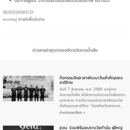
ประกาศผู้ชนะ จ้างก่อสร้างและเพิ่มประสิทธิภาพ ทม.กระบี่
30/03/2026
17:21
หมวดหมู่
ข่าวจัดซื้อจัดจ้าง
ข่าวสารล่าสุดจากองค์การจัดการน้ำเสีย
กิจกรรมจิตอาสาพัฒนาวันสําคัญของ
ชาติไทย
วันที่ 7 สิงหาคม พ.ศ. 2569 องค์การ
จัดการน้ำเสีย สำนักงาานจัดการน้ำเสียสาขา
มุกดาหาร ร่วมกิจกรรมจิตอาสาพัฒนาวัน
สําคัญของชาติไทย “วันคล้ายวันพระราช
สมภพ สมเด็จพระนางเจ้าสิริกิติ์พระบรม
อ่านรายละเอียด »
ราชินีนาถ พระบรมราชชนนีพันปีหลวง และ
วันแม่แห่งชาติ 12 สิงหาคม” โดยมีนายชลิต
อจน. ร่วมพิธีมอบรางวัลกำนัน ผู้ใหญ่
ทิพย์คำ รองผู้ว่าราชการจังหวัดมุกดาหาร