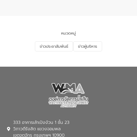
แหลมพรหมเทพ หมู่ที่ 6 ตำบลราไวย์
การมีส่วนร่วมของประชาชนในการป้องกัน
อำเภอเมือง จังหวัดภูเก็ต
และแก้ไขปัญหาน้ำเสียอย่างยั่งยืน ตาม
นโยบาย “มหาดไทย ทำ ทัน ที Action 5
PLUS” โดยจัดอบรมให้ความรู้แก่ประชาชน
และนักเรียน เพื่อส่งเสริมความรู้ด้านการ
จัดการน้ำเสียและสร้างจิตสำนึกในการ
หมวดหมู่
อนุรักษ์สิ่งแวดล้อม ในหัวข้อ “น้ำเสียชุมชน
และการบำบัดน้ำเสียเบื้องต้น” โดยให้ความรู้
ข่าวประชาสัมพันธ์
ข่าวผู้บริหาร
เกี่ยวกับสาเหตุและผลกระทบของน้ำเสีย
แนวทางการลดการเกิดน้ำเสียจากแหล่ง
กำเนิด การบำบัดน้ำเสียเบื้องต้นในครัวเรือน
ณ เทศบาลตำบลบางเลน จังหวัดนครปฐม
333 อาคารเล้าเป้งง้วน 1 ชั้น 23
วิภาวดีรังสิต แขวงจอมพล
เขตจตุจักร กรุงเทพฯ 10900