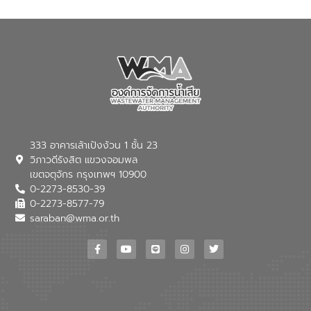
ภัยแล้งในระยะยาว การประสานความร่วมมือ
ในครั้งนี้เป็นการดึงจุดแข็งและความ
เชี่ยวชาญด้านระบบบำบัดน้ำเสียที่เป็นมิตร
ต่อสิ่งแวดล้อมของ องค์การจัดการน้ำเสีย
(อจน.) มาผสานกับประสบการณ์และ
เทคโนโลยีโครงข่ายน้ำครบวงจรในพื้นที่ EEC
ของอีสท์ วอเตอร์ เพื่อร่วมกันศึกษา
เทคโนโลยีการปรับปรุงคุณภาพน้ำ (Water
Reuse) และพัฒนารูปแบบการดำเนินงาน
ร่วมกับท้องถิ่นให้เกิดระบบบริหารจัดการน้ำ
อย่างเป็นรูปธรรม เพื่อรองรับความต้องการ
333 อาคารเล้าเป้งง้วน 1 ชั้น 23
ใช้น้ำที่พุ่งสูงขึ้นจากการขยายตัวของ
วิภาวดีรังสิต แขวงจอมพล
อุตสาหกรรม นายชีระ วงศบูรณะ ผู้อำนวย
เขตจตุจักร กรุงเทพฯ 10900
การองค์การจัดการน้ำเสีย กล่าวถึงภารกิจ
0-2273-8530-39
หลักของ อจน. ในการพัฒนาระบบบำบัดน้ำ
เสียเมื่อผสานกับความเชี่ยวชาญของอีสท์
0-2273-8577-79
วอเตอร์ จะช่วยขับเคลื่อนการศึกษาทั้งในมิติ
saraban@wma.or.th
ทางเทคนิคและความคุ้มค่าทางเศรษฐกิจ
เพื่อสนับสนุนการพัฒนาเมืองอย่างยั่งยืน
ขณะที่ นายบดินทร์ อุดล กรรมการผู้อำนวย
การใหญ่ อีสท์ วอเตอร์ ย้ำว่า การบริหาร
จัดการน้ำยุคใหม่ต้องมุ่งเน้นความคุ้มค่า
ตลอดระบบ โดยการนำน้ำบำบัดกลับมาใช้ใหม่
จะช่วยลดการพึ่งพาน้ำธรรมชาติและสร้าง