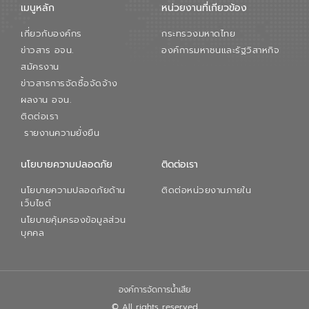
เมนูหลัก
หน่วยงานที่เกียวข้อง
สมดุลทางเศรษฐกิจและสิ่งแวดล้อมได้อย่าง
เป็นรูปธรรม ความร่วมมือระหว่างภาครัฐและ
เกี่ยวกับองค์กร
กระทรวงมหาดไทย
ภาคเอกชนในครั้งนี้ นับเป็นก้าวสำคัญของ
องค์การจัดการน้ำเสีย (อจน.) ในการร่วมวาง
ข่าวสาร อจน.
องค์การมหาชนและรัฐวิสาหกิจ
รากฐานโครงสร้างพื้นฐานด้านน้ำของ
สมัครงาน
ประเทศ เพื่อยกระดับประสิทธิภาพการใช้
ข่าวสารการจัดซื้อจัดจ้าง
ทรัพยากรน้ำให้เกิดประโยชน์สูงสุดและเป็นไป
ผลงาน อจน.
ตามมาตรฐานสากล
ติดต่อเรา
รายงานความยั่งยืน
นโยบายความปลอดภัย
ติดต่อเรา
นโยบายความปลอดภัยด้าน
ติดต่อหน่วยงานภายใน
เว็บไซต์
นโยบายคุ้มครองข้อมูลส่วน
บุคคล
องค์การจัดการน้ำเสีย
© All rights reserved