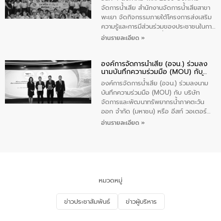
(นันทวิทยา) เทศบาลนครปากเกร็ด อำเภอ
จัดการน้ำเสีย สำนักงานจัดการน้ำเสียสาขา
ปากเกร็ด จังหวัดนนทบุรี จำนวน 30 คน
พะเยา จัดกิจกรรมภายใต้โครงการส่งเสริม
ความรู้และการมีส่วนร่วมของประชาชนในการ
ป้องกันและแก้ไขปัญหาน้ำเสียอย่างยั่งยืน
อ่านรายละเอียด »
ตามนโยบาย “มหาดไทย ทำทันที Action 5
Plus” โดยจัดอบรมให้ความรู้เรื่องน้ำเสีย
องค์การจัดการน้ำเสีย (อจน.) ร่วมลง
ชุมชนและการบำบัดน้ำเสียเบื้องต้น ให้กับ
นามบันทึกความร่วมมือ (MOU) กับ
นักเรียนชั้นประถมศึกษาปีที่ 5 โรงเรียน
บริษัท จัดการและพัฒนาทรัพยากรน้ำ
เทศบาล 1 (พะเยาประชานุกูล) จำนวน 30
องค์การจัดการน้ำเสีย (อจน.) ร่วมลงนาม
ภาคตะวันออก จำกัด (มหาชน) หรือ อีส
คน
บันทึกความร่วมมือ (MOU) กับ บริษัท
ท์ วอเตอร์
จัดการและพัฒนาทรัพยากรน้ำภาคตะวัน
ออก จำกัด (มหาชน) หรือ อีสท์ วอเตอร์
เมื่อวันอังคารที่ 4 สิงหาคม 2569 ณ ห้อง
อ่านรายละเอียด »
อเนกประสงค์ ชั้น 22 อาคารอีสท์วอเตอร์
ในหัวข้อ “การร่วมศึกษาแนวทางการบริหาร
จัดการน้ำเสียและการนำน้ำกลับมาใช้ประโยชน์
ของประเทศไทย” เพื่อยกระดับการบริหาร
จัดการทรัพยากรน้ำ เสริมสร้างความมั่นคง
ด้านน้ำของประเทศ และเตรียมความพร้อม
หมวดหมู่
รองรับการเติบโตของเมือง รวมถึงการ
ลงทุนในอุตสาหกรรมแห่งอนาคต ตลอดจน
ข่าวประชาสัมพันธ์
ข่าวผู้บริหาร
มุ่งตอบโจทย์ความท้าทายจากวิกฤตการ
เปลี่ยนแปลงสภาพภูมิอากาศและความเสี่ยง