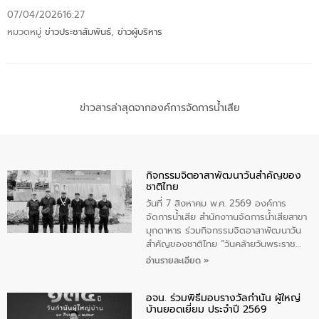
07/04/2026
16:27
หมวดหมู่
ข่าวประชาสัมพันธ์
,
ข่าวผู้บริหาร
ข่าวสารล่าสุดจากองค์การจัดการน้ำเสีย
กิจกรรมจิตอาสาพัฒนาวันสําคัญของ
ชาติไทย
วันที่ 7 สิงหาคม พ.ศ. 2569 องค์การ
จัดการน้ำเสีย สำนักงาานจัดการน้ำเสียสาขา
มุกดาหาร ร่วมกิจกรรมจิตอาสาพัฒนาวัน
สําคัญของชาติไทย “วันคล้ายวันพระราช
สมภพ สมเด็จพระนางเจ้าสิริกิติ์พระบรม
อ่านรายละเอียด »
ราชินีนาถ พระบรมราชชนนีพันปีหลวง และ
วันแม่แห่งชาติ 12 สิงหาคม” โดยมีนายชลิต
อจน. ร่วมพิธีมอบรางวัลกำนัน ผู้ใหญ่
ทิพย์คำ รองผู้ว่าราชการจังหวัดมุกดาหาร
บ้านยอดเยี่ยม ประจำปี 2569
เป็นประธานในพิธี ณ เรือนจําชั่วคราวนาโสก