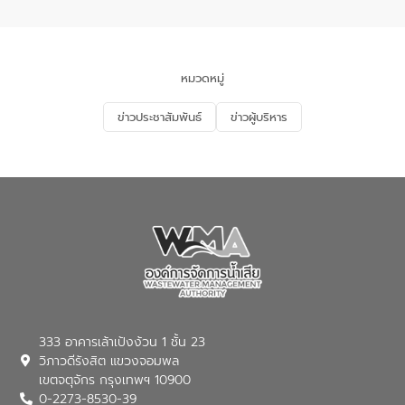
อำเภอเมือง จังหวัดภูเก็ต
และแก้ไขปัญหาน้ำเสียอย่างยั่งยืน ตาม
นโยบาย “มหาดไทย ทำ ทัน ที Action 5
PLUS” โดยจัดอบรมให้ความรู้แก่ประชาชน
และนักเรียน เพื่อส่งเสริมความรู้ด้านการ
จัดการน้ำเสียและสร้างจิตสำนึกในการ
หมวดหมู่
อนุรักษ์สิ่งแวดล้อม ในหัวข้อ “น้ำเสียชุมชน
และการบำบัดน้ำเสียเบื้องต้น” โดยให้ความรู้
ข่าวประชาสัมพันธ์
ข่าวผู้บริหาร
เกี่ยวกับสาเหตุและผลกระทบของน้ำเสีย
แนวทางการลดการเกิดน้ำเสียจากแหล่ง
กำเนิด การบำบัดน้ำเสียเบื้องต้นในครัวเรือน
ณ เทศบาลตำบลบางเลน จังหวัดนครปฐม
333 อาคารเล้าเป้งง้วน 1 ชั้น 23
วิภาวดีรังสิต แขวงจอมพล
เขตจตุจักร กรุงเทพฯ 10900
0-2273-8530-39