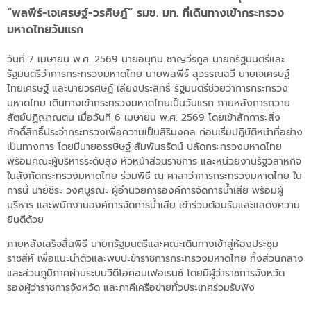
“พลพีร์-เจเศรษฐ์-วรศิษฎ์” รมช. มท. ที่เดินทางเข้ากระทรวง
มหาดไทยวันแรก
วันที่ 7 เมษายน พ.ศ. 2569 นายอนุทิน ชาญวีรกูล นายกรัฐมนตรีและ
รัฐมนตรีว่าการกระทรวงมหาดไทย นายพลพีร์ สุวรรณฉวี นายเจเศรษฐ์
ไทยเศรษฐ์ และนายวรศิษฎ์ เลียงประสิทธิ์ รัฐมนตรีช่วยว่าการกระทรวง
มหาดไทย เดินทางเข้ากระทรวงมหาดไทยเป็นวันแรก ภายหลังการถวาย
สัตย์ปฏิญาณตน เมื่อวันที่ 6 เมษายน พ.ศ. 2569 โดยเข้าสักการะสิ่ง
ศักดิ์สิทธิ์ประจำกระทรวงเพื่อความเป็นสิริมงคล ก่อนเริ่มปฏิบัติหน้าที่อย่าง
เป็นทางการ โดยมีนายอรรษิษฐ์ สัมพันธรัตน์ ปลัดกระทรวงมหาดไทย
พร้อมคณะผู้บริหารระดับสูง หัวหน้าส่วนราชการ และหน่วยงานรัฐวิสาหกิจ
ในสังกัดกระทรวงมหาดไทย ร่วมพิธี ณ ศาลาว่าการกระทรวงมหาดไทย ใน
การนี้ นายชีระ วงศบูรณะ ผู้อำนวยการองค์การจัดการน้ำเสีย พร้อมผู้
บริหาร และพนักงานองค์การจัดการน้ำเสีย เข้าร่วมต้อนรับและแสดงความ
ยินดีด้วย
ภายหลังเสร็จสิ้นพิธี นายกรัฐมนตรีและคณะเดินทางเข้าสู่ห้องประชุม
ราชสีห์ เพื่อแนะนำตัวและพบปะข้าราชการกระทรวงมหาดไทย ทั้งส่วนกลาง
และส่วนภูมิภาคผ่านระบบวิดีโอคอนเฟอเรนซ์ โดยมีผู้ว่าราชการจังหวัด
รองผู้ว่าราชการจังหวัด และภาคีเครือข่ายทั่วประเทศร่วมรับฟัง