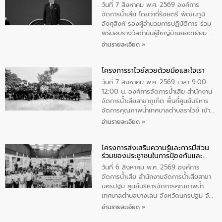
ตําบลนาโสก อําเภอเมืองมุกดาหาร จังหวัด
วันที่ 7 สิงหาคม พ.ศ. 2569 องค์การ
มุกดาหาร โดยในกิจกรรมได้ร่วมปลูกป่า และ
จัดการน้ำเสีย โดยว่าที่ร้อยตรี พัฒนภูมิ
ทําความสะอาดภายในบริเวณ จัดกิจกรรม
อังศุสิงห์ รองผู้อำนวยการปฏิบัติการ ร่วม
เพื่อถวายเป็นพระราชกุศล สมเด็จพระนาง
พิธีมอบรางวัลกำนันผู้ใหญ่บ้านยอดเยี่ยม ณ
เจ้าสิริกิติ์พระบรมราชินีนาถ พระบรมราช
ทำเนียบรัฐบาล โดยมีนายอนุทิน ชาญวีรกูล
อ่านรายละเอียด »
ชนนีพันปีหลวง พร้อมถวายสัจปฏิญาณ
นายกรัฐมนตรีและรัฐมนตรีว่าการกระทรวง
ทำความดีด้วยหัวใจ
มหาดไทย เป็นประธานมอบรางวัลแหนบ
โครงการราไวย์สวยด้วยมือและใจเรา
ทองคำและประกาศเกียรติคุณให้แก่ กำนัน
ผู้ใหญ่บ้านยอดเยี่ยม พร้อมกล่าวชื่นชม ให้
วันที่ 7 สิงหาคม พ.ศ. 2569 เวลา 9:00-
โอวาท และมอบนโยบาย
12:00 น. องค์การจัดการน้ำเสีย สำนักงาน
จัดการน้ำเสียสาขาภูเก็ต พื้นที่ศูนย์บริหาร
จัดการคุณภาพน้ำเทศบาลตำบลราไวย์ เข้า
ร่วมโครงการราไวย์สวยด้วยมือและใจเรา
อ่านรายละเอียด »
โดยมีนายเทมส์ ไกรทัศน์ นายกเทศมนตรี
ตำบลราไวย์ เจ้าหน้าที่เทศบาล ชาวบ้าน
โครงการส่งเสริมความรู้และการมีส่วน
ประชาชน ตัวแทนจากโรงแรมต่างๆ ในเขต
ร่วมของประชาชนในการป้องกันและ
เทศบาลตำบลราไวย์ ศูนย์บริหารจัดการ
แก้ไขปัญหาน้ำเสียอย่างยั่งยืน
คุณภาพน้ำเทศบาลตำบลราไวย์ นำโดยนาย
วันที่ 6 สิงหาคม พ.ศ. 2569 องค์การ
น้อย แก้วเศษ ผู้จัดการสำนักงานจัดการน้ำ
จัดการน้ำเสีย สำนักงานจัดการน้ำเสียสาขา
เสียสาขาภูเก็ต พร้อมด้วยเจ้าหน้าที่ จำนวน
นครปฐม ศูนย์บริหารจัดการคุณภาพน้ำ
5 คน ร่วมทำกิจกรรม ทำความสะอาด
เทศบาลตำบลบางเลน จังหวัดนครปฐม จัด
ชายหาดและแหล่งท่องเที่ยว ณ บริเวณ
กิจกรรมภายใต้โครงการส่งเสริมความรู้และ
อ่านรายละเอียด »
แหลมพรหมเทพ หมู่ที่ 6 ตำบลราไวย์
การมีส่วนร่วมของประชาชนในการป้องกัน