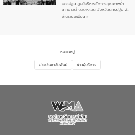
เสียสาขาภูเก็ต พร้อมด้วยเจ้าหน้าที่ จำนวน
นครปฐม ศูนย์บริหารจัดการคุณภาพน้ำ
5 คน ร่วมทำกิจกรรม ทำความสะอาด
เทศบาลตำบลบางเลน จังหวัดนครปฐม จัด
ชายหาดและแหล่งท่องเที่ยว ณ บริเวณ
กิจกรรมภายใต้โครงการส่งเสริมความรู้และ
อ่านรายละเอียด »
แหลมพรหมเทพ หมู่ที่ 6 ตำบลราไวย์
การมีส่วนร่วมของประชาชนในการป้องกัน
อำเภอเมือง จังหวัดภูเก็ต
และแก้ไขปัญหาน้ำเสียอย่างยั่งยืน ตาม
นโยบาย “มหาดไทย ทำ ทัน ที Action 5
PLUS” โดยจัดอบรมให้ความรู้แก่ประชาชน
และนักเรียน เพื่อส่งเสริมความรู้ด้านการ
จัดการน้ำเสียและสร้างจิตสำนึกในการ
หมวดหมู่
อนุรักษ์สิ่งแวดล้อม ในหัวข้อ “น้ำเสียชุมชน
และการบำบัดน้ำเสียเบื้องต้น” โดยให้ความรู้
ข่าวประชาสัมพันธ์
ข่าวผู้บริหาร
เกี่ยวกับสาเหตุและผลกระทบของน้ำเสีย
แนวทางการลดการเกิดน้ำเสียจากแหล่ง
กำเนิด การบำบัดน้ำเสียเบื้องต้นในครัวเรือน
ณ เทศบาลตำบลบางเลน จังหวัดนครปฐม