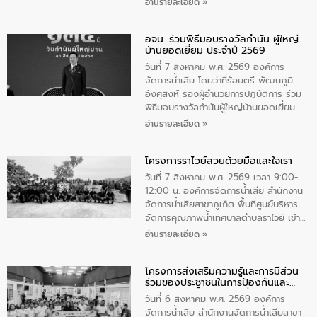
อ่านรายละเอียด »
ราชินีนาถ พระบรมราชชนนีพันปีหลวง และ
วันแม่แห่งชาติ 12 สิงหาคม” โดยมีนายชลิต
อจน. ร่วมพิธีมอบรางวัลกำนัน ผู้ใหญ่
ทิพย์คำ รองผู้ว่าราชการจังหวัดมุกดาหาร
บ้านยอดเยี่ยม ประจำปี 2569
เป็นประธานในพิธี ณ เรือนจําชั่วคราวนาโสก
ตําบลนาโสก อําเภอเมืองมุกดาหาร จังหวัด
วันที่ 7 สิงหาคม พ.ศ. 2569 องค์การ
มุกดาหาร โดยในกิจกรรมได้ร่วมปลูกป่า และ
จัดการน้ำเสีย โดยว่าที่ร้อยตรี พัฒนภูมิ
ทําความสะอาดภายในบริเวณ จัดกิจกรรม
อังศุสิงห์ รองผู้อำนวยการปฏิบัติการ ร่วม
เพื่อถวายเป็นพระราชกุศล สมเด็จพระนาง
พิธีมอบรางวัลกำนันผู้ใหญ่บ้านยอดเยี่ยม ณ
เจ้าสิริกิติ์พระบรมราชินีนาถ พระบรมราช
ทำเนียบรัฐบาล โดยมีนายอนุทิน ชาญวีรกูล
อ่านรายละเอียด »
ชนนีพันปีหลวง พร้อมถวายสัจปฏิญาณ
นายกรัฐมนตรีและรัฐมนตรีว่าการกระทรวง
ทำความดีด้วยหัวใจ
มหาดไทย เป็นประธานมอบรางวัลแหนบ
โครงการราไวย์สวยด้วยมือและใจเรา
ทองคำและประกาศเกียรติคุณให้แก่ กำนัน
ผู้ใหญ่บ้านยอดเยี่ยม พร้อมกล่าวชื่นชม ให้
วันที่ 7 สิงหาคม พ.ศ. 2569 เวลา 9:00-
โอวาท และมอบนโยบาย
12:00 น. องค์การจัดการน้ำเสีย สำนักงาน
จัดการน้ำเสียสาขาภูเก็ต พื้นที่ศูนย์บริหาร
จัดการคุณภาพน้ำเทศบาลตำบลราไวย์ เข้า
ร่วมโครงการราไวย์สวยด้วยมือและใจเรา
อ่านรายละเอียด »
โดยมีนายเทมส์ ไกรทัศน์ นายกเทศมนตรี
ตำบลราไวย์ เจ้าหน้าที่เทศบาล ชาวบ้าน
โครงการส่งเสริมความรู้และการมีส่วน
ประชาชน ตัวแทนจากโรงแรมต่างๆ ในเขต
ร่วมของประชาชนในการป้องกันและ
เทศบาลตำบลราไวย์ ศูนย์บริหารจัดการ
แก้ไขปัญหาน้ำเสียอย่างยั่งยืน
คุณภาพน้ำเทศบาลตำบลราไวย์ นำโดยนาย
วันที่ 6 สิงหาคม พ.ศ. 2569 องค์การ
น้อย แก้วเศษ ผู้จัดการสำนักงานจัดการน้ำ
จัดการน้ำเสีย สำนักงานจัดการน้ำเสียสาขา