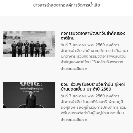
ข่าวสารล่าสุดจากองค์การจัดการน้ำเสีย
กิจกรรมจิตอาสาพัฒนาวันสําคัญของ
ชาติไทย
วันที่ 7 สิงหาคม พ.ศ. 2569 องค์การ
จัดการน้ำเสีย สำนักงาานจัดการน้ำเสียสาขา
มุกดาหาร ร่วมกิจกรรมจิตอาสาพัฒนาวัน
สําคัญของชาติไทย “วันคล้ายวันพระราช
สมภพ สมเด็จพระนางเจ้าสิริกิติ์พระบรม
อ่านรายละเอียด »
ราชินีนาถ พระบรมราชชนนีพันปีหลวง และ
วันแม่แห่งชาติ 12 สิงหาคม” โดยมีนายชลิต
อจน. ร่วมพิธีมอบรางวัลกำนัน ผู้ใหญ่
ทิพย์คำ รองผู้ว่าราชการจังหวัดมุกดาหาร
บ้านยอดเยี่ยม ประจำปี 2569
เป็นประธานในพิธี ณ เรือนจําชั่วคราวนาโสก
ตําบลนาโสก อําเภอเมืองมุกดาหาร จังหวัด
วันที่ 7 สิงหาคม พ.ศ. 2569 องค์การ
มุกดาหาร โดยในกิจกรรมได้ร่วมปลูกป่า และ
จัดการน้ำเสีย โดยว่าที่ร้อยตรี พัฒนภูมิ
ทําความสะอาดภายในบริเวณ จัดกิจกรรม
อังศุสิงห์ รองผู้อำนวยการปฏิบัติการ ร่วม
เพื่อถวายเป็นพระราชกุศล สมเด็จพระนาง
พิธีมอบรางวัลกำนันผู้ใหญ่บ้านยอดเยี่ยม ณ
เจ้าสิริกิติ์พระบรมราชินีนาถ พระบรมราช
ทำเนียบรัฐบาล โดยมีนายอนุทิน ชาญวีรกูล
อ่านรายละเอียด »
ชนนีพันปีหลวง พร้อมถวายสัจปฏิญาณ
นายกรัฐมนตรีและรัฐมนตรีว่าการกระทรวง
ทำความดีด้วยหัวใจ
มหาดไทย เป็นประธานมอบรางวัลแหนบ