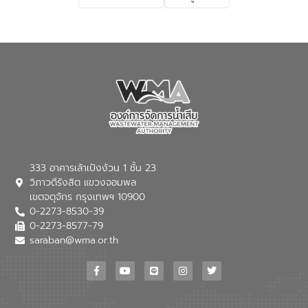
เกี่ยวกับสาเหตุและผลกระทบของน้ำเสีย
แนวทางการลดการเกิดน้ำเสียจากแหล่ง
กำเนิด การบำบัดน้ำเสียเบื้องต้นในครัวเรือน
ณ เทศบาลตำบลบางเลน จังหวัดนครปฐม
333 อาคารเล้าเป้งง้วน 1 ชั้น 23
วิภาวดีรังสิต แขวงจอมพล
เขตจตุจักร กรุงเทพฯ 10900
0-2273-8530-39
0-2273-8577-79
saraban@wma.or.th