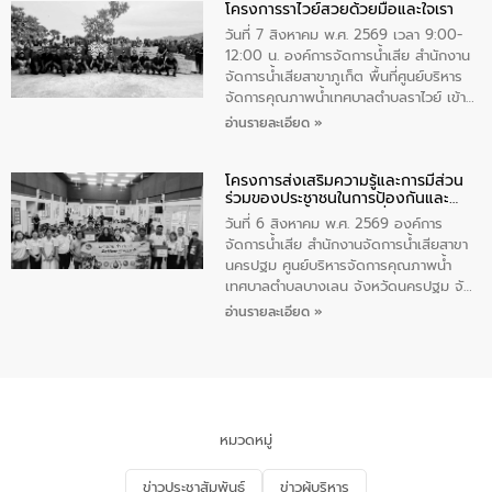
โครงการราไวย์สวยด้วยมือและใจเรา
ทองคำและประกาศเกียรติคุณให้แก่ กำนัน
ผู้ใหญ่บ้านยอดเยี่ยม พร้อมกล่าวชื่นชม ให้
วันที่ 7 สิงหาคม พ.ศ. 2569 เวลา 9:00-
โอวาท และมอบนโยบาย
12:00 น. องค์การจัดการน้ำเสีย สำนักงาน
จัดการน้ำเสียสาขาภูเก็ต พื้นที่ศูนย์บริหาร
จัดการคุณภาพน้ำเทศบาลตำบลราไวย์ เข้า
ร่วมโครงการราไวย์สวยด้วยมือและใจเรา
อ่านรายละเอียด »
โดยมีนายเทมส์ ไกรทัศน์ นายกเทศมนตรี
ตำบลราไวย์ เจ้าหน้าที่เทศบาล ชาวบ้าน
โครงการส่งเสริมความรู้และการมีส่วน
ประชาชน ตัวแทนจากโรงแรมต่างๆ ในเขต
ร่วมของประชาชนในการป้องกันและ
เทศบาลตำบลราไวย์ ศูนย์บริหารจัดการ
แก้ไขปัญหาน้ำเสียอย่างยั่งยืน
คุณภาพน้ำเทศบาลตำบลราไวย์ นำโดยนาย
วันที่ 6 สิงหาคม พ.ศ. 2569 องค์การ
น้อย แก้วเศษ ผู้จัดการสำนักงานจัดการน้ำ
จัดการน้ำเสีย สำนักงานจัดการน้ำเสียสาขา
เสียสาขาภูเก็ต พร้อมด้วยเจ้าหน้าที่ จำนวน
นครปฐม ศูนย์บริหารจัดการคุณภาพน้ำ
5 คน ร่วมทำกิจกรรม ทำความสะอาด
เทศบาลตำบลบางเลน จังหวัดนครปฐม จัด
ชายหาดและแหล่งท่องเที่ยว ณ บริเวณ
กิจกรรมภายใต้โครงการส่งเสริมความรู้และ
อ่านรายละเอียด »
แหลมพรหมเทพ หมู่ที่ 6 ตำบลราไวย์
การมีส่วนร่วมของประชาชนในการป้องกัน
อำเภอเมือง จังหวัดภูเก็ต
และแก้ไขปัญหาน้ำเสียอย่างยั่งยืน ตาม
นโยบาย “มหาดไทย ทำ ทัน ที Action 5
PLUS” โดยจัดอบรมให้ความรู้แก่ประชาชน
และนักเรียน เพื่อส่งเสริมความรู้ด้านการ
จัดการน้ำเสียและสร้างจิตสำนึกในการ
หมวดหมู่
อนุรักษ์สิ่งแวดล้อม ในหัวข้อ “น้ำเสียชุมชน
และการบำบัดน้ำเสียเบื้องต้น” โดยให้ความรู้
ข่าวประชาสัมพันธ์
ข่าวผู้บริหาร