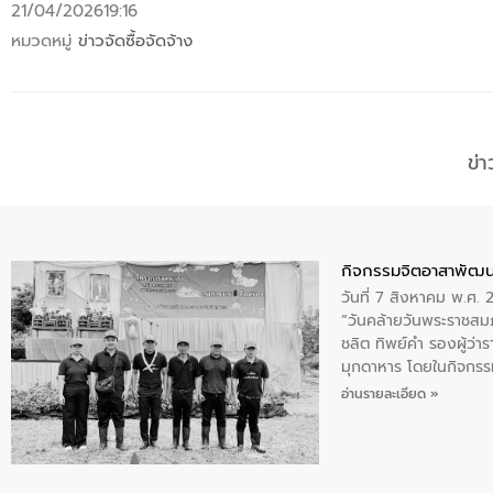
21/04/2026
19:16
หมวดหมู่
ข่าวจัดซื้อจัดจ้าง
ข่
กิจกรรมจิตอาสาพัฒน
วันที่ 7 สิงหาคม พ.ศ.
“วันคล้ายวันพระราชสมภ
ชลิต ทิพย์คำ รองผู้ว่
มุกดาหาร โดยในกิจกรรม
พระบรมราชินีนาถ พระ
อ่านรายละเอียด »