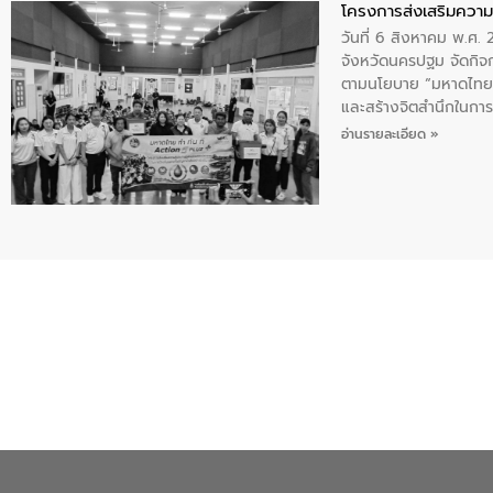
โครงการส่งเสริมความร
วันที่ 6 สิงหาคม พ.ศ
จังหวัดนครปฐม จัดกิจก
ตามนโยบาย “มหาดไทย ทำ
และสร้างจิตสำนึกในการอ
ของน้ำเสีย แนวทางการ
อ่านรายละเอียด »