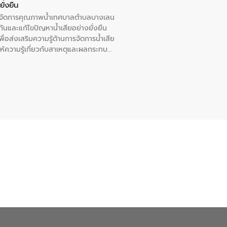
ั่งยืน
หารจัดการคุณภาพน้ำเทศบาลตำบลบางเลน
นและแก้ไขปัญหาน้ำเสียอย่างยั่งยืน
อส่งเสริมความรู้ด้านการจัดการน้ำเสีย
ให้ความรู้เกี่ยวกับสาเหตุและผลกระทบ
ณ เทศบาลตำบลบางเลน จังหวัดนครปฐม