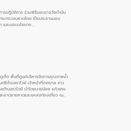
ยการปฏิบัติการ ร่วมพิธีมอบรางวัลกำนัน
การกระทรวงมหาดไทย เป็นประธานมอบ
อวาท และมอบนโยบาย
เก็ต พื้นที่ศูนย์บริหารจัดการคุณภาพน้ำ
รีตำบลราไวย์ เจ้าหน้าที่เทศบาล ชาว
าลตำบลราไวย์ นำโดยนายน้อย แก้วเศษ
วามสะอาดชายหาดและแหล่งท่องเที่ยว ณ