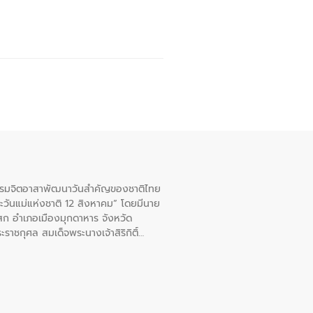
จกรรมจิตอาสาพัฒนาวันสําคัญของชาติไทย
ะวันแม่แห่งชาติ 12 สิงหาคม” โดยมีนาย
สก อําเภอเมืองมุกดาหาร จังหวัด
าชกุศล สมเด็จพระนางเจ้าสิริกิติ์