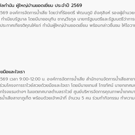
ัลกำนัน ผู้ใหญ่บ้านยอดเยี่ยม ประจำปี 2569
2569 องค์การจัดการน้ำเสีย โดยว่าที่ร้อยตรี พัฒนภูมิ อังศุสิงห์ รองผู้อำนว
 ณ ทำเนียบรัฐบาล โดยมีนายอนุทิน ชาญวีรกูล นายกรัฐมนตรีและรัฐมนตรีว่า
ะกาศเกียรติคุณให้แก่ กำนันผู้ใหญ่บ้านยอดเยี่ยม พร้อมกล่าวชื่นชม ให้โ
ยมือและใจเรา
2569 เวลา 9:00-12:00 น. องค์การจัดการน้ำเสีย สำนักงานจัดการน้ำเสียสาขาภู
ร่วมโครงการราไวย์สวยด้วยมือและใจเรา โดยมีนายเทมส์ ไกรทัศน์ นายกเทศมนต
กโรงแรมต่างๆ ในเขตเทศบาลตำบลราไวย์ ศูนย์บริหารจัดการคุณภาพน้ำเทศบ
ารน้ำเสียสาขาภูเก็ต พร้อมด้วยเจ้าหน้าที่ จำนวน 5 คน ร่วมทำกิจกรรม ทำค
่ที่ 6 ตำบลราไวย์ อำเภอเมือง จังหวัดภูเก็ต