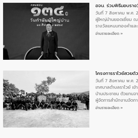
อจน. ร่วมพิธีมอบรางว
วันที่ 7 สิงหาคม พ.ศ. 
ผู้ใหญ่บ้านยอดเยี่ยม
รางวัลแหนบทองคำและปร
อ่านรายละเอียด »
โครงการราไวย์สวยด้ว
วันที่ 7 สิงหาคม พ.ศ. 
เทศบาลตำบลราไวย์ เข้า
บ้านประชาชน ตัวแทนจา
ผู้จัดการสำนักงานจัดก
บริเวณแหลมพรหมเทพ หมู
อ่านรายละเอียด »