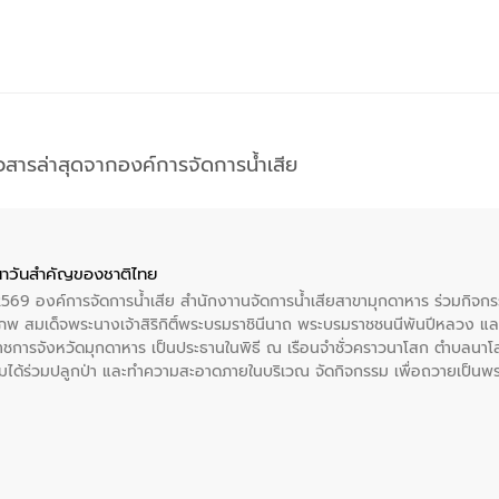
าวสารล่าสุดจากองค์การจัดการน้ำเสีย
าวันสําคัญของชาติไทย
 2569 องค์การจัดการน้ำเสีย สำนักงาานจัดการน้ำเสียสาขามุกดาหาร ร่วมกิ
พ สมเด็จพระนางเจ้าสิริกิติ์พระบรมราชินีนาถ พระบรมราชชนนีพันปีหลวง แล
าราชการจังหวัดมุกดาหาร เป็นประธานในพิธี ณ เรือนจําชั่วคราวนาโสก ตําบลนาโ
ได้ร่วมปลูกป่า และทําความสะอาดภายในบริเวณ จัดกิจกรรม เพื่อถวายเป็นพระร
บรมราชชนนีพันปีหลวง พร้อมถวายสัจปฏิญาณ ทำความดีด้วยหัวใจ