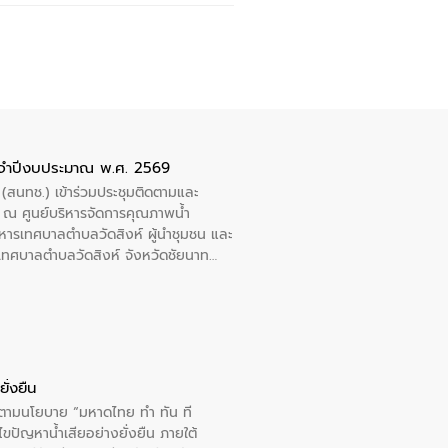
ะจำปีงบประมาณ พ.ศ. 2569
 (สนทช.) เข้าร่วมประชุมติดตามและ
ณ ศูนย์บริหารจัดการคุณภาพน้ำ
หารเทศบาลตำบลวัดสิงห์ ผู้นำชุมชน และ
้ำเทศบาลตำบลวัดสิงห์ จังหวัดชัยนาท
ั่งยืน
ารตามนโยบาย “มหาดไทย ทำ ทัน ที
ปัญหาน้ำเสียอย่างยั่งยืน ภายใต้