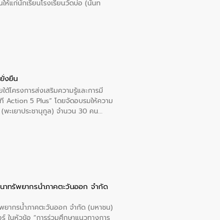
นให้แก่นักเรียนโรงเรียนวัดบ่อ (นันท
ั่งยืน
ใต้โครงการส่งเสริมความรู้และการมี
ที Action 5 Plus” โดยจัดอบรมให้ความ
าล 1 (พะเยาประชานุกูล) จำนวน 30 คน
ัฒนาทรัพยากรน้ำภาคตะวันออก จำกัด
รัพยากรน้ำภาคตะวันออก จำกัด (มหาชน)
ตอร์ ในหัวข้อ “การร่วมศึกษาแนวทางการ