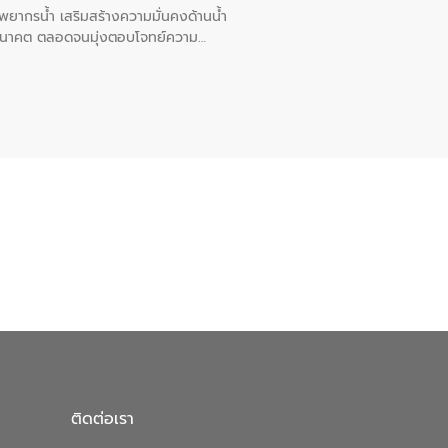
พยากรน้ำ เสริมสร้างความมั่นคงด้านน้ำ
อนาคต ตลอดจนมุ่งตอบโจทย์ความ
ือในครั้งนี้เป็นการดึงจุดแข็งและ
 มาผสานกับประสบการณ์และเทคโนโลยีโครง
น้ำ (Water Reuse) และพัฒนารูปแบบการ
ที่พุ่งสูงขึ้นจากการขยายตัวของ
นการพัฒนาระบบบำบัดน้ำเสียเมื่อผสาน
างเศรษฐกิจ เพื่อสนับสนุนการพัฒนา
ดการน้ำยุคใหม่ต้องมุ่งเน้นความคุ้มค่า
ิจและสิ่งแวดล้อมได้อย่างเป็นรูปธรรม
น.) ในการร่วมวางรากฐานโครงสร้างพื้น
ปตามมาตรฐานสากล
ติดต่อเรา