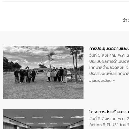
ข่
การประชุมติดตามและ
วันที่ 5 สิงหาคม พ.ศ. 
ประเมินผลการดำเนินงา
เทศบาลตำบลวัดสิงห์ จั
ประชาชนในพื้นที่เทศบา
ให้การต้อนรับ
อ่านรายละเอียด »
โครงการส่งเสริมความร
วันที่ 5 สิงหาคม พ.ศ.
Action 5 PLUS” โดยจัด