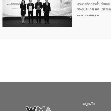
บริหารจัดการน้ำเสียแล
ของประเทศ และเตรียม
ท้าทายจากวิกฤตการเปล
อ่านรายละเอียด »
ความเชี่ยวชาญด้านระบบ
ข่ายน้ำครบวงจรในพื้น
ดำเนินงานร่วมกับท้องถิ
อุตสาหกรรม นายชีระ ว
กับความเชี่ยวชาญของอี
เมืองอย่างยั่งยืน ขณะท
ตลอดระบบ โดยการนำน้ำ
ความร่วมมือระหว่างภาค
ฐานด้านน้ำของประเทศ เ
เมนูหลัก