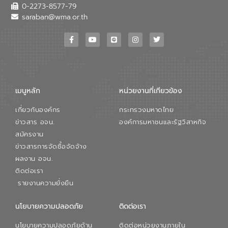
เสียเมื่อผสานกับความเชี่ยวชาญของอีสท์
0-2273-8577-79
วอเตอร์ จะช่วยขับเคลื่อนการศึกษาทั้งในมิติ
saraban@wma.or.th
ทางเทคนิคและความคุ้มค่าทางเศรษฐกิจ
เพื่อสนับสนุนการพัฒนาเมืองอย่างยั่งยืน
ขณะที่ นายบดินทร์ อุดล กรรมการผู้อำนวย
การใหญ่ อีสท์ วอเตอร์ ย้ำว่า การบริหาร
จัดการน้ำยุคใหม่ต้องมุ่งเน้นความคุ้มค่า
ตลอดระบบ โดยการนำน้ำบำบัดกลับมาใช้ใหม่
จะช่วยลดการพึ่งพาน้ำธรรมชาติและสร้าง
เมนูหลัก
หน่วยงานที่เกียวข้อง
สมดุลทางเศรษฐกิจและสิ่งแวดล้อมได้อย่าง
เป็นรูปธรรม ความร่วมมือระหว่างภาครัฐและ
เกี่ยวกับองค์กร
กระทรวงมหาดไทย
ภาคเอกชนในครั้งนี้ นับเป็นก้าวสำคัญของ
องค์การจัดการน้ำเสีย (อจน.) ในการร่วมวาง
ข่าวสาร อจน.
องค์การมหาชนและรัฐวิสาหกิจ
รากฐานโครงสร้างพื้นฐานด้านน้ำของ
สมัครงาน
ประเทศ เพื่อยกระดับประสิทธิภาพการใช้
ข่าวสารการจัดซื้อจัดจ้าง
ทรัพยากรน้ำให้เกิดประโยชน์สูงสุดและเป็นไป
ผลงาน อจน.
ตามมาตรฐานสากล
ติดต่อเรา
รายงานความยั่งยืน
นโยบายความปลอดภัย
ติดต่อเรา
นโยบายความปลอดภัยด้าน
ติดต่อหน่วยงานภายใน