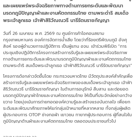
และเผยแพร่พระอัจฉริยภาพทางด้านการยกระดับและพัฒนา
มรดกภูมิปัญญาผ้าและงานหัตถกรรมไทย ตามพระดำริ สมเด็จ
พระเจ้าลูกเธอ เจ้าฟ้าสิริวัณณวรี นารีรัตนราชกัญญา
วันที่ 26 เมษายน พ.ศ. 2569 ณ ศูนย์การค้าไอคอนสยาม
กรุงเทพมหานคร องค์การจัดการน้ำเสีย โดยว่าที่ร้อยตรีพัฒนภูมิ อังศุ
สิงห์ รองผู้อำนวยการปฏิบัติการ เป็นผู้แทน อจน. เข้าร่วมพิธีเปิด “การ
ประชุมเชิงปฏิบัติการโครงการสร้างการรับรู้และเผยแพร่พระอัจฉริยภาพ
ทางด้านการยกระดับและพัฒนามรดกภูมิปัญญาผ้าและงานหัตถกรรมไทย
ตามพระดำริ สมเด็จพระเจ้าลูกเธอ เจ้าฟ้าสิริวัณณวรี นารีรัตนราชกัญญา”
โครงการดังกล่าวจัดขึ้นโดย กระทรวงมหาดไทย มีวัตถุประสงค์สำคัญเพื่อ
สร้างการรับรู้และเผยแพร่พระอัจฉริยภาพของสมเด็จพระเจ้าลูกเธอ เจ้าฟ้า
สิริวัณณวรี นารีรัตนราชกัญญา ในด้านการอนุรักษ์ สืบสาน และต่อยอด
มรดกภูมิปัญญาผ้าไทยและงานหัตถกรรมไทย ให้เป็นที่ประจักษ์อย่างกว้าง
ขวาง โดยมุ่งเน้นการถ่ายทอดองค์ความรู้และสร้างแรงบันดาลใจ เพื่อยก
ระดับและพัฒนาศักยภาพให้แก่กลุ่มเป้าหมายที่หลากหลาย ทั้งกลุ่มผู้ผลิต
ผู้ประกอบการ OTOP ช่างทอผ้า เยาวชน ทายาทผู้ประกอบการ ผู้ที่สนใจใน
ภูมิปัญญาด้านผ้าและงานหัตถกรรมไทย ตลอดจนประชาชนทั่วไป