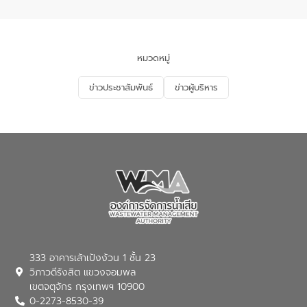
ในหัวข้อ “การร่วมศึกษาแนวทางการบริหาร
จัดการน้ำเสียและการนำน้ำกลับมาใช้ประโยชน์
ของประเทศไทย” เพื่อยกระดับการบริหาร
จัดการทรัพยากรน้ำ เสริมสร้างความมั่นคง
ด้านน้ำของประเทศ และเตรียมความพร้อม
หมวดหมู่
รองรับการเติบโตของเมือง รวมถึงการ
ลงทุนในอุตสาหกรรมแห่งอนาคต ตลอดจน
ข่าวประชาสัมพันธ์
ข่าวผู้บริหาร
มุ่งตอบโจทย์ความท้าทายจากวิกฤตการ
เปลี่ยนแปลงสภาพภูมิอากาศและความเสี่ยง
ภัยแล้งในระยะยาว การประสานความร่วมมือ
ในครั้งนี้เป็นการดึงจุดแข็งและความ
เชี่ยวชาญด้านระบบบำบัดน้ำเสียที่เป็นมิตร
ต่อสิ่งแวดล้อมของ องค์การจัดการน้ำเสีย
(อจน.) มาผสานกับประสบการณ์และ
เทคโนโลยีโครงข่ายน้ำครบวงจรในพื้นที่ EEC
ของอีสท์ วอเตอร์ เพื่อร่วมกันศึกษา
เทคโนโลยีการปรับปรุงคุณภาพน้ำ (Water
Reuse) และพัฒนารูปแบบการดำเนินงาน
ร่วมกับท้องถิ่นให้เกิดระบบบริหารจัดการน้ำ
อย่างเป็นรูปธรรม เพื่อรองรับความต้องการ
333 อาคารเล้าเป้งง้วน 1 ชั้น 23
ใช้น้ำที่พุ่งสูงขึ้นจากการขยายตัวของ
วิภาวดีรังสิต แขวงจอมพล
อุตสาหกรรม นายชีระ วงศบูรณะ ผู้อำนวย
เขตจตุจักร กรุงเทพฯ 10900
การองค์การจัดการน้ำเสีย กล่าวถึงภารกิจ
0-2273-8530-39
หลักของ อจน. ในการพัฒนาระบบบำบัดน้ำ