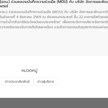
ย (อจน.) ร่วมลงนามบันทึกความร่วมมือ (MOU) กับ บริษัท จัดการและพ
อเตอร์
 (อจน.) ร่วมลงนามบันทึกความร่วมมือ (MOU) กับ บริษัท จัดการและพัฒนาท
ื่อวันอังคารที่ 4 สิงหาคม 2569 ณ ห้องอเนกประสงค์ ชั้น 22 อาคารอีสท์วอเ
ะการนำน้ำกลับมาใช้ประโยชน์ของประเทศไทย” เพื่อยกระดับการบริหารจัดการทรั
ความพร้อมรองรับการเติบโตของเมือง รวมถึงการลงทุนในอุตสาหกรรมแห่ง
ี่ยนแปลงสภาพภูมิอากาศและความเสี่ยงภัยแล้งในระยะยาว การประสานความร่วมม
บำบัดน้ำเสียที่เป็นมิตรต่อสิ่งแวดล้อมของ องค์การจัดการน้ำเสีย (อจน.)
ที่ EEC ของอีสท์ วอเตอร์ เพื่อร่วมกันศึกษาเทคโนโลยีการปรับปรุงคุณภาพ
่นให้เกิดระบบบริหารจัดการน้ำอย่างเป็นรูปธรรม เพื่อรองรับความต้องการใช้น้ำ
งศบูรณะ ผู้อำนวยการองค์การจัดการน้ำเสีย กล่าวถึงภารกิจหลักของ อจน. ใ
สท์ วอเตอร์ จะช่วยขับเคลื่อนการศึกษาทั้งในมิติทางเทคนิคและความคุ้มค่าท
ี่ นายบดินทร์ อุดล กรรมการผู้อำนวยการใหญ่ อีสท์ วอเตอร์ ย้ำว่า การบริหารจั
บำบัดกลับมาใช้ใหม่จะช่วยลดการพึ่งพาน้ำธรรมชาติและสร้างสมดุลทางเศรษฐก
หมวดหมู่
รัฐและภาคเอกชนในครั้งนี้ นับเป็นก้าวสำคัญของ องค์การจัดการน้ำเสีย (อจ
พื่อยกระดับประสิทธิภาพการใช้ทรัพยากรน้ำให้เกิดประโยชน์สูงสุดและเป็นไ
ข่าวประชาสัมพันธ์
ข่าวผู้บริหาร