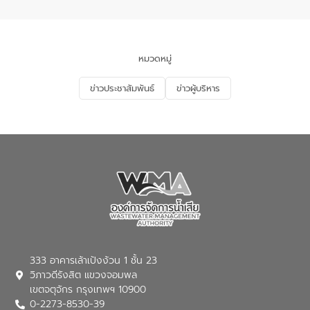
อำเภอเมือง จังหวัดภูเก็ต
และแก้ไขปัญหาน้ำเสียอย่างยั่งยืน ตาม
นโยบาย “มหาดไทย ทำ ทัน ที Action 5
PLUS” โดยจัดอบรมให้ความรู้แก่ประชาชน
และนักเรียน เพื่อส่งเสริมความรู้ด้านการ
จัดการน้ำเสียและสร้างจิตสำนึกในการ
หมวดหมู่
อนุรักษ์สิ่งแวดล้อม ในหัวข้อ “น้ำเสียชุมชน
และการบำบัดน้ำเสียเบื้องต้น” โดยให้ความรู้
ข่าวประชาสัมพันธ์
ข่าวผู้บริหาร
เกี่ยวกับสาเหตุและผลกระทบของน้ำเสีย
แนวทางการลดการเกิดน้ำเสียจากแหล่ง
กำเนิด การบำบัดน้ำเสียเบื้องต้นในครัวเรือน
ณ เทศบาลตำบลบางเลน จังหวัดนครปฐม
333 อาคารเล้าเป้งง้วน 1 ชั้น 23
วิภาวดีรังสิต แขวงจอมพล
เขตจตุจักร กรุงเทพฯ 10900
0-2273-8530-39