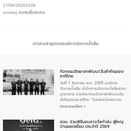
27/04/2026
23:06
หมวดหมู่
ข่าวจัดซื้อจัดจ้าง
ข่าวสารล่าสุดจากองค์การจัดการน้ำเสีย
กิจกรรมจิตอาสาพัฒนาวันสําคัญของ
ชาติไทย
วันที่ 7 สิงหาคม พ.ศ. 2569 องค์การ
จัดการน้ำเสีย สำนักงาานจัดการน้ำเสียสาขา
มุกดาหาร ร่วมกิจกรรมจิตอาสาพัฒนาวัน
สําคัญของชาติไทย “วันคล้ายวันพระราช
สมภพ สมเด็จพระนางเจ้าสิริกิติ์พระบรม
อ่านรายละเอียด »
ราชินีนาถ พระบรมราชชนนีพันปีหลวง และ
วันแม่แห่งชาติ 12 สิงหาคม” โดยมีนายชลิต
อจน. ร่วมพิธีมอบรางวัลกำนัน ผู้ใหญ่
ทิพย์คำ รองผู้ว่าราชการจังหวัดมุกดาหาร
บ้านยอดเยี่ยม ประจำปี 2569
เป็นประธานในพิธี ณ เรือนจําชั่วคราวนาโสก