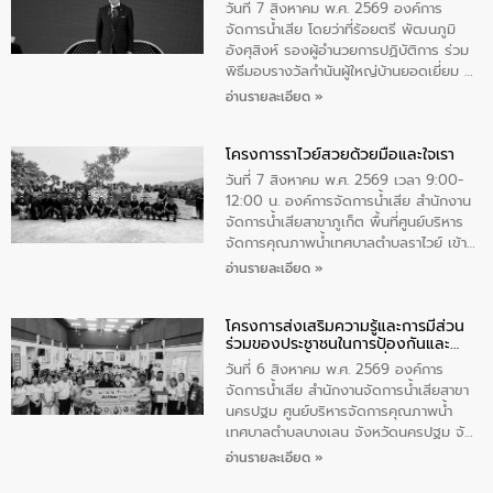
ตําบลนาโสก อําเภอเมืองมุกดาหาร จังหวัด
วันที่ 7 สิงหาคม พ.ศ. 2569 องค์การ
มุกดาหาร โดยในกิจกรรมได้ร่วมปลูกป่า และ
จัดการน้ำเสีย โดยว่าที่ร้อยตรี พัฒนภูมิ
ทําความสะอาดภายในบริเวณ จัดกิจกรรม
อังศุสิงห์ รองผู้อำนวยการปฏิบัติการ ร่วม
เพื่อถวายเป็นพระราชกุศล สมเด็จพระนาง
พิธีมอบรางวัลกำนันผู้ใหญ่บ้านยอดเยี่ยม ณ
เจ้าสิริกิติ์พระบรมราชินีนาถ พระบรมราช
ทำเนียบรัฐบาล โดยมีนายอนุทิน ชาญวีรกูล
อ่านรายละเอียด »
ชนนีพันปีหลวง พร้อมถวายสัจปฏิญาณ
นายกรัฐมนตรีและรัฐมนตรีว่าการกระทรวง
ทำความดีด้วยหัวใจ
มหาดไทย เป็นประธานมอบรางวัลแหนบ
โครงการราไวย์สวยด้วยมือและใจเรา
ทองคำและประกาศเกียรติคุณให้แก่ กำนัน
ผู้ใหญ่บ้านยอดเยี่ยม พร้อมกล่าวชื่นชม ให้
วันที่ 7 สิงหาคม พ.ศ. 2569 เวลา 9:00-
โอวาท และมอบนโยบาย
12:00 น. องค์การจัดการน้ำเสีย สำนักงาน
จัดการน้ำเสียสาขาภูเก็ต พื้นที่ศูนย์บริหาร
จัดการคุณภาพน้ำเทศบาลตำบลราไวย์ เข้า
ร่วมโครงการราไวย์สวยด้วยมือและใจเรา
อ่านรายละเอียด »
โดยมีนายเทมส์ ไกรทัศน์ นายกเทศมนตรี
ตำบลราไวย์ เจ้าหน้าที่เทศบาล ชาวบ้าน
โครงการส่งเสริมความรู้และการมีส่วน
ประชาชน ตัวแทนจากโรงแรมต่างๆ ในเขต
ร่วมของประชาชนในการป้องกันและ
เทศบาลตำบลราไวย์ ศูนย์บริหารจัดการ
แก้ไขปัญหาน้ำเสียอย่างยั่งยืน
คุณภาพน้ำเทศบาลตำบลราไวย์ นำโดยนาย
วันที่ 6 สิงหาคม พ.ศ. 2569 องค์การ
น้อย แก้วเศษ ผู้จัดการสำนักงานจัดการน้ำ
จัดการน้ำเสีย สำนักงานจัดการน้ำเสียสาขา
เสียสาขาภูเก็ต พร้อมด้วยเจ้าหน้าที่ จำนวน
นครปฐม ศูนย์บริหารจัดการคุณภาพน้ำ
5 คน ร่วมทำกิจกรรม ทำความสะอาด
เทศบาลตำบลบางเลน จังหวัดนครปฐม จัด
ชายหาดและแหล่งท่องเที่ยว ณ บริเวณ
กิจกรรมภายใต้โครงการส่งเสริมความรู้และ
อ่านรายละเอียด »
แหลมพรหมเทพ หมู่ที่ 6 ตำบลราไวย์
การมีส่วนร่วมของประชาชนในการป้องกัน