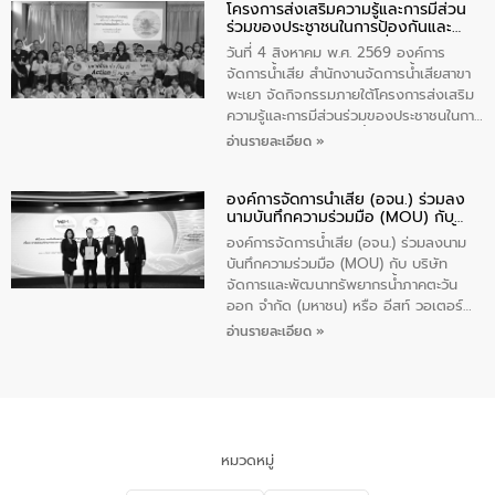
โครงการส่งเสริมความรู้และการมีส่วน
“ชุมชนร่วมใจ น้ำใสยั่งยืน” ได้บรรยายให้
ร่วมของประชาชนในการป้องกันและ
ความรู้เกี่ยวกับการจัดการน้ำเสียและการใช้
แก้ไขปัญหาน้ำเสียอย่างยั่งยืน
ถังดักไขมันให้แก่นักเรียนโรงเรียนวัดบ่อ
วันที่ 4 สิงหาคม พ.ศ. 2569 องค์การ
(นันทวิทยา) เทศบาลนครปากเกร็ด อำเภอ
จัดการน้ำเสีย สำนักงานจัดการน้ำเสียสาขา
ปากเกร็ด จังหวัดนนทบุรี จำนวน 30 คน
พะเยา จัดกิจกรรมภายใต้โครงการส่งเสริม
ความรู้และการมีส่วนร่วมของประชาชนในการ
ป้องกันและแก้ไขปัญหาน้ำเสียอย่างยั่งยืน
อ่านรายละเอียด »
ตามนโยบาย “มหาดไทย ทำทันที Action 5
Plus” โดยจัดอบรมให้ความรู้เรื่องน้ำเสีย
องค์การจัดการน้ำเสีย (อจน.) ร่วมลง
ชุมชนและการบำบัดน้ำเสียเบื้องต้น ให้กับ
นามบันทึกความร่วมมือ (MOU) กับ
นักเรียนชั้นประถมศึกษาปีที่ 5 โรงเรียน
บริษัท จัดการและพัฒนาทรัพยากรน้ำ
เทศบาล 1 (พะเยาประชานุกูล) จำนวน 30
องค์การจัดการน้ำเสีย (อจน.) ร่วมลงนาม
ภาคตะวันออก จำกัด (มหาชน) หรือ อีส
คน
บันทึกความร่วมมือ (MOU) กับ บริษัท
ท์ วอเตอร์
จัดการและพัฒนาทรัพยากรน้ำภาคตะวัน
ออก จำกัด (มหาชน) หรือ อีสท์ วอเตอร์
เมื่อวันอังคารที่ 4 สิงหาคม 2569 ณ ห้อง
อ่านรายละเอียด »
อเนกประสงค์ ชั้น 22 อาคารอีสท์วอเตอร์
ในหัวข้อ “การร่วมศึกษาแนวทางการบริหาร
จัดการน้ำเสียและการนำน้ำกลับมาใช้ประโยชน์
ของประเทศไทย” เพื่อยกระดับการบริหาร
จัดการทรัพยากรน้ำ เสริมสร้างความมั่นคง
ด้านน้ำของประเทศ และเตรียมความพร้อม
หมวดหมู่
รองรับการเติบโตของเมือง รวมถึงการ
ลงทุนในอุตสาหกรรมแห่งอนาคต ตลอดจน