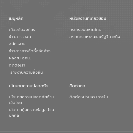
จัดการน้ำยุคใหม่ต้องมุ่งเน้นความคุ้มค่า
ตลอดระบบ โดยการนำน้ำบำบัดกลับมาใช้ใหม่
จะช่วยลดการพึ่งพาน้ำธรรมชาติและสร้าง
เมนูหลัก
หน่วยงานที่เกียวข้อง
สมดุลทางเศรษฐกิจและสิ่งแวดล้อมได้อย่าง
เป็นรูปธรรม ความร่วมมือระหว่างภาครัฐและ
เกี่ยวกับองค์กร
กระทรวงมหาดไทย
ภาคเอกชนในครั้งนี้ นับเป็นก้าวสำคัญของ
องค์การจัดการน้ำเสีย (อจน.) ในการร่วมวาง
ข่าวสาร อจน.
องค์การมหาชนและรัฐวิสาหกิจ
รากฐานโครงสร้างพื้นฐานด้านน้ำของ
สมัครงาน
ประเทศ เพื่อยกระดับประสิทธิภาพการใช้
ข่าวสารการจัดซื้อจัดจ้าง
ทรัพยากรน้ำให้เกิดประโยชน์สูงสุดและเป็นไป
ผลงาน อจน.
ตามมาตรฐานสากล
ติดต่อเรา
รายงานความยั่งยืน
นโยบายความปลอดภัย
ติดต่อเรา
นโยบายความปลอดภัยด้าน
ติดต่อหน่วยงานภายใน
เว็บไซต์
นโยบายคุ้มครองข้อมูลส่วน
บุคคล