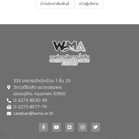
ข่าวประชาสัมพันธ์
ข่าวผู้บริหาร
มุ่งตอบโจทย์ความท้าทายจากวิกฤตการ
เปลี่ยนแปลงสภาพภูมิอากาศและความเสี่ยง
ภัยแล้งในระยะยาว การประสานความร่วมมือ
ในครั้งนี้เป็นการดึงจุดแข็งและความ
เชี่ยวชาญด้านระบบบำบัดน้ำเสียที่เป็นมิตร
ต่อสิ่งแวดล้อมของ องค์การจัดการน้ำเสีย
(อจน.) มาผสานกับประสบการณ์และ
เทคโนโลยีโครงข่ายน้ำครบวงจรในพื้นที่ EEC
ของอีสท์ วอเตอร์ เพื่อร่วมกันศึกษา
เทคโนโลยีการปรับปรุงคุณภาพน้ำ (Water
Reuse) และพัฒนารูปแบบการดำเนินงาน
ร่วมกับท้องถิ่นให้เกิดระบบบริหารจัดการน้ำ
อย่างเป็นรูปธรรม เพื่อรองรับความต้องการ
333 อาคารเล้าเป้งง้วน 1 ชั้น 23
ใช้น้ำที่พุ่งสูงขึ้นจากการขยายตัวของ
วิภาวดีรังสิต แขวงจอมพล
อุตสาหกรรม นายชีระ วงศบูรณะ ผู้อำนวย
เขตจตุจักร กรุงเทพฯ 10900
การองค์การจัดการน้ำเสีย กล่าวถึงภารกิจ
0-2273-8530-39
หลักของ อจน. ในการพัฒนาระบบบำบัดน้ำ
เสียเมื่อผสานกับความเชี่ยวชาญของอีสท์
0-2273-8577-79
วอเตอร์ จะช่วยขับเคลื่อนการศึกษาทั้งในมิติ
saraban@wma.or.th
ทางเทคนิคและความคุ้มค่าทางเศรษฐกิจ
เพื่อสนับสนุนการพัฒนาเมืองอย่างยั่งยืน
ขณะที่ นายบดินทร์ อุดล กรรมการผู้อำนวย
การใหญ่ อีสท์ วอเตอร์ ย้ำว่า การบริหาร