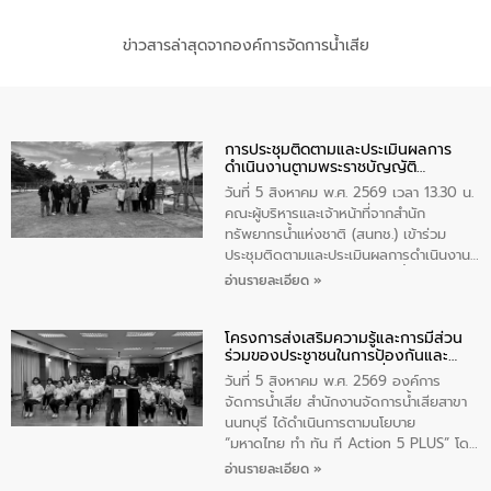
ข่าวสารล่าสุดจากองค์การจัดการน้ำเสีย
การประชุมติดตามและประเมินผลการ
ดำเนินงานตามพระราชบัญญัติ
ทรัพยากรน้ำ พ.ศ. 2561 ประจำ
วันที่ 5 สิงหาคม พ.ศ. 2569 เวลา 13.30 น.
ปีงบประมาณ พ.ศ. 2569
คณะผู้บริหารและเจ้าหน้าที่จากสำนัก
ทรัพยากรน้ำแห่งชาติ (สนทช.) เข้าร่วม
ประชุมติดตามและประเมินผลการดำเนินงาน
ตามพระราชบัญญัติทรัพยากรน้ำ พ.ศ. 2561
อ่านรายละเอียด »
ประจำปีงบประมาณ พ.ศ. 2569 ณ ศูนย์
บริหารจัดการคุณภาพน้ำเทศบาลตำบล
โครงการส่งเสริมความรู้และการมีส่วน
วัดสิงห์ จังหวัดชัยนาท โดยมีนายแสงชัย
ร่วมของประชาชนในการป้องกันและ
สุขชื่น นายกเทศมนตรีตำบลวัดสิงห์ คณะผู้
แก้ไขปัญหาน้ำเสียอย่างยั่งยืน
บริหารเทศบาลตำบลวัดสิงห์ ผู้นำชุมชน และ
วันที่ 5 สิงหาคม พ.ศ. 2569 องค์การ
ประชาชนในพื้นที่เทศบาลตำบลวัดสิงก์ที่มี
จัดการน้ำเสีย สำนักงานจัดการน้ำเสียสาขา
ส่วนได้ส่วนเสียในโครงก่อสร้างศูนย์บริหาร
นนทบุรี ได้ดำเนินการตามนโยบาย
จัดการคุณภาพน้ำเทศบาลตำบลวัดสิงห์
“มหาดไทย ทำ ทัน ที Action 5 PLUS” โดย
จังหวัดชัยนาท ให้การต้อนรับ
จัดโครงการส่งเสริมความรู้และการมีส่วน
อ่านรายละเอียด »
ร่วมของประชาชนในการป้องกันและแก้ไข