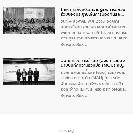
ปัญหาน้ำเสียอย่างยั่งยืน ภายใต้กิจกรรม
โครงการส่งเสริมความรู้และการมีส่วน
“ชุมชนร่วมใจ น้ำใสยั่งยืน” ได้บรรยายให้
ร่วมของประชาชนในการป้องกันและ
ความรู้เกี่ยวกับการจัดการน้ำเสียและการใช้
แก้ไขปัญหาน้ำเสียอย่างยั่งยืน
ถังดักไขมันให้แก่นักเรียนโรงเรียนวัดบ่อ
วันที่ 4 สิงหาคม พ.ศ. 2569 องค์การ
(นันทวิทยา) เทศบาลนครปากเกร็ด อำเภอ
จัดการน้ำเสีย สำนักงานจัดการน้ำเสียสาขา
ปากเกร็ด จังหวัดนนทบุรี จำนวน 30 คน
พะเยา จัดกิจกรรมภายใต้โครงการส่งเสริม
ความรู้และการมีส่วนร่วมของประชาชนในการ
ป้องกันและแก้ไขปัญหาน้ำเสียอย่างยั่งยืน
อ่านรายละเอียด »
ตามนโยบาย “มหาดไทย ทำทันที Action 5
Plus” โดยจัดอบรมให้ความรู้เรื่องน้ำเสีย
องค์การจัดการน้ำเสีย (อจน.) ร่วมลง
ชุมชนและการบำบัดน้ำเสียเบื้องต้น ให้กับ
นามบันทึกความร่วมมือ (MOU) กับ
นักเรียนชั้นประถมศึกษาปีที่ 5 โรงเรียน
บริษัท จัดการและพัฒนาทรัพยากรน้ำ
เทศบาล 1 (พะเยาประชานุกูล) จำนวน 30
องค์การจัดการน้ำเสีย (อจน.) ร่วมลงนาม
ภาคตะวันออก จำกัด (มหาชน) หรือ อีส
คน
บันทึกความร่วมมือ (MOU) กับ บริษัท
ท์ วอเตอร์
จัดการและพัฒนาทรัพยากรน้ำภาคตะวัน
ออก จำกัด (มหาชน) หรือ อีสท์ วอเตอร์
เมื่อวันอังคารที่ 4 สิงหาคม 2569 ณ ห้อง
อ่านรายละเอียด »
อเนกประสงค์ ชั้น 22 อาคารอีสท์วอเตอร์
ในหัวข้อ “การร่วมศึกษาแนวทางการบริหาร
จัดการน้ำเสียและการนำน้ำกลับมาใช้ประโยชน์
ของประเทศไทย” เพื่อยกระดับการบริหาร
จัดการทรัพยากรน้ำ เสริมสร้างความมั่นคง
ด้านน้ำของประเทศ และเตรียมความพร้อม
หมวดหมู่