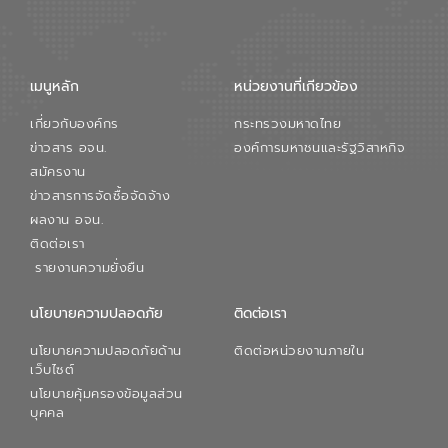
การใหญ่ อีสท์ วอเตอร์ ย้ำว่า การบริหาร
จัดการน้ำยุคใหม่ต้องมุ่งเน้นความคุ้มค่า
ตลอดระบบ โดยการนำน้ำบำบัดกลับมาใช้ใหม่
จะช่วยลดการพึ่งพาน้ำธรรมชาติและสร้าง
เมนูหลัก
หน่วยงานที่เกียวข้อง
สมดุลทางเศรษฐกิจและสิ่งแวดล้อมได้อย่าง
เป็นรูปธรรม ความร่วมมือระหว่างภาครัฐและ
เกี่ยวกับองค์กร
กระทรวงมหาดไทย
ภาคเอกชนในครั้งนี้ นับเป็นก้าวสำคัญของ
องค์การจัดการน้ำเสีย (อจน.) ในการร่วมวาง
ข่าวสาร อจน.
องค์การมหาชนและรัฐวิสาหกิจ
รากฐานโครงสร้างพื้นฐานด้านน้ำของ
สมัครงาน
ประเทศ เพื่อยกระดับประสิทธิภาพการใช้
ข่าวสารการจัดซื้อจัดจ้าง
ทรัพยากรน้ำให้เกิดประโยชน์สูงสุดและเป็นไป
ผลงาน อจน.
ตามมาตรฐานสากล
ติดต่อเรา
รายงานความยั่งยืน
นโยบายความปลอดภัย
ติดต่อเรา
นโยบายความปลอดภัยด้าน
ติดต่อหน่วยงานภายใน
เว็บไซต์
นโยบายคุ้มครองข้อมูลส่วน
บุคคล