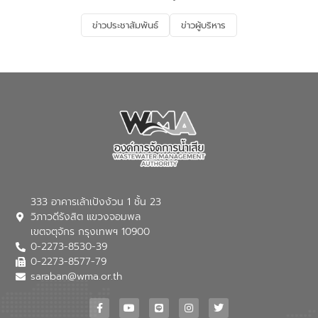
รองรับการเติบโตของเมือง รวมถึงการ
ลงทุนในอุตสาหกรรมแห่งอนาคต ตลอดจน
ข่าวประชาสัมพันธ์
ข่าวผู้บริหาร
มุ่งตอบโจทย์ความท้าทายจากวิกฤตการ
เปลี่ยนแปลงสภาพภูมิอากาศและความเสี่ยง
ภัยแล้งในระยะยาว การประสานความร่วมมือ
ในครั้งนี้เป็นการดึงจุดแข็งและความ
เชี่ยวชาญด้านระบบบำบัดน้ำเสียที่เป็นมิตร
ต่อสิ่งแวดล้อมของ องค์การจัดการน้ำเสีย
(อจน.) มาผสานกับประสบการณ์และ
เทคโนโลยีโครงข่ายน้ำครบวงจรในพื้นที่ EEC
ของอีสท์ วอเตอร์ เพื่อร่วมกันศึกษา
เทคโนโลยีการปรับปรุงคุณภาพน้ำ (Water
Reuse) และพัฒนารูปแบบการดำเนินงาน
ร่วมกับท้องถิ่นให้เกิดระบบบริหารจัดการน้ำ
อย่างเป็นรูปธรรม เพื่อรองรับความต้องการ
333 อาคารเล้าเป้งง้วน 1 ชั้น 23
ใช้น้ำที่พุ่งสูงขึ้นจากการขยายตัวของ
วิภาวดีรังสิต แขวงจอมพล
อุตสาหกรรม นายชีระ วงศบูรณะ ผู้อำนวย
เขตจตุจักร กรุงเทพฯ 10900
การองค์การจัดการน้ำเสีย กล่าวถึงภารกิจ
0-2273-8530-39
หลักของ อจน. ในการพัฒนาระบบบำบัดน้ำ
เสียเมื่อผสานกับความเชี่ยวชาญของอีสท์
0-2273-8577-79
วอเตอร์ จะช่วยขับเคลื่อนการศึกษาทั้งในมิติ
saraban@wma.or.th
ทางเทคนิคและความคุ้มค่าทางเศรษฐกิจ
เพื่อสนับสนุนการพัฒนาเมืองอย่างยั่งยืน
ขณะที่ นายบดินทร์ อุดล กรรมการผู้อำนวย