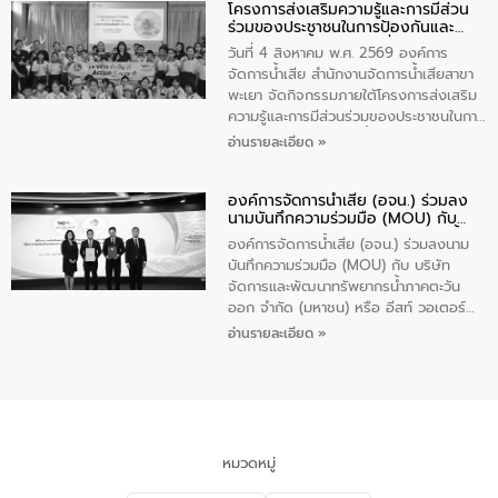
โครงการส่งเสริมความรู้และการมีส่วน
“ชุมชนร่วมใจ น้ำใสยั่งยืน” ได้บรรยายให้
ร่วมของประชาชนในการป้องกันและ
ความรู้เกี่ยวกับการจัดการน้ำเสียและการใช้
แก้ไขปัญหาน้ำเสียอย่างยั่งยืน
ถังดักไขมันให้แก่นักเรียนโรงเรียนวัดบ่อ
วันที่ 4 สิงหาคม พ.ศ. 2569 องค์การ
(นันทวิทยา) เทศบาลนครปากเกร็ด อำเภอ
จัดการน้ำเสีย สำนักงานจัดการน้ำเสียสาขา
ปากเกร็ด จังหวัดนนทบุรี จำนวน 30 คน
พะเยา จัดกิจกรรมภายใต้โครงการส่งเสริม
ความรู้และการมีส่วนร่วมของประชาชนในการ
ป้องกันและแก้ไขปัญหาน้ำเสียอย่างยั่งยืน
อ่านรายละเอียด »
ตามนโยบาย “มหาดไทย ทำทันที Action 5
Plus” โดยจัดอบรมให้ความรู้เรื่องน้ำเสีย
องค์การจัดการน้ำเสีย (อจน.) ร่วมลง
ชุมชนและการบำบัดน้ำเสียเบื้องต้น ให้กับ
นามบันทึกความร่วมมือ (MOU) กับ
นักเรียนชั้นประถมศึกษาปีที่ 5 โรงเรียน
บริษัท จัดการและพัฒนาทรัพยากรน้ำ
เทศบาล 1 (พะเยาประชานุกูล) จำนวน 30
องค์การจัดการน้ำเสีย (อจน.) ร่วมลงนาม
ภาคตะวันออก จำกัด (มหาชน) หรือ อีส
คน
บันทึกความร่วมมือ (MOU) กับ บริษัท
ท์ วอเตอร์
จัดการและพัฒนาทรัพยากรน้ำภาคตะวัน
ออก จำกัด (มหาชน) หรือ อีสท์ วอเตอร์
เมื่อวันอังคารที่ 4 สิงหาคม 2569 ณ ห้อง
อ่านรายละเอียด »
อเนกประสงค์ ชั้น 22 อาคารอีสท์วอเตอร์
ในหัวข้อ “การร่วมศึกษาแนวทางการบริหาร
จัดการน้ำเสียและการนำน้ำกลับมาใช้ประโยชน์
ของประเทศไทย” เพื่อยกระดับการบริหาร
จัดการทรัพยากรน้ำ เสริมสร้างความมั่นคง
ด้านน้ำของประเทศ และเตรียมความพร้อม
หมวดหมู่
รองรับการเติบโตของเมือง รวมถึงการ
ลงทุนในอุตสาหกรรมแห่งอนาคต ตลอดจน