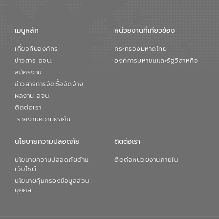
จัดการน้ำยุคใหม่ต้องมุ่งเน้นความคุ้มค่า
ตลอดระบบ โดยการนำน้ำบำบัดกลับมาใช้ใหม่
จะช่วยลดการพึ่งพาน้ำธรรมชาติและสร้าง
เมนูหลัก
หน่วยงานที่เกียวข้อง
สมดุลทางเศรษฐกิจและสิ่งแวดล้อมได้อย่าง
เป็นรูปธรรม ความร่วมมือระหว่างภาครัฐและ
เกี่ยวกับองค์กร
กระทรวงมหาดไทย
ภาคเอกชนในครั้งนี้ นับเป็นก้าวสำคัญของ
องค์การจัดการน้ำเสีย (อจน.) ในการร่วมวาง
ข่าวสาร อจน.
องค์การมหาชนและรัฐวิสาหกิจ
รากฐานโครงสร้างพื้นฐานด้านน้ำของ
สมัครงาน
ประเทศ เพื่อยกระดับประสิทธิภาพการใช้
ข่าวสารการจัดซื้อจัดจ้าง
ทรัพยากรน้ำให้เกิดประโยชน์สูงสุดและเป็นไป
ผลงาน อจน.
ตามมาตรฐานสากล
ติดต่อเรา
รายงานความยั่งยืน
นโยบายความปลอดภัย
ติดต่อเรา
นโยบายความปลอดภัยด้าน
ติดต่อหน่วยงานภายใน
เว็บไซต์
นโยบายคุ้มครองข้อมูลส่วน
บุคคล