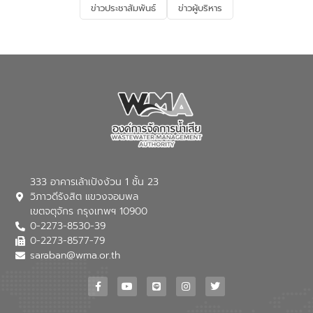
ข่าวประชาสัมพันธ์
ข่าวผู้บริหาร
มุ่งตอบโจทย์ความท้าทายจากวิกฤตการ
เปลี่ยนแปลงสภาพภูมิอากาศและความเสี่ยง
ภัยแล้งในระยะยาว การประสานความร่วมมือ
ในครั้งนี้เป็นการดึงจุดแข็งและความ
เชี่ยวชาญด้านระบบบำบัดน้ำเสียที่เป็นมิตร
ต่อสิ่งแวดล้อมของ องค์การจัดการน้ำเสีย
(อจน.) มาผสานกับประสบการณ์และ
เทคโนโลยีโครงข่ายน้ำครบวงจรในพื้นที่ EEC
ของอีสท์ วอเตอร์ เพื่อร่วมกันศึกษา
เทคโนโลยีการปรับปรุงคุณภาพน้ำ (Water
Reuse) และพัฒนารูปแบบการดำเนินงาน
ร่วมกับท้องถิ่นให้เกิดระบบบริหารจัดการน้ำ
อย่างเป็นรูปธรรม เพื่อรองรับความต้องการ
333 อาคารเล้าเป้งง้วน 1 ชั้น 23
ใช้น้ำที่พุ่งสูงขึ้นจากการขยายตัวของ
วิภาวดีรังสิต แขวงจอมพล
อุตสาหกรรม นายชีระ วงศบูรณะ ผู้อำนวย
เขตจตุจักร กรุงเทพฯ 10900
การองค์การจัดการน้ำเสีย กล่าวถึงภารกิจ
0-2273-8530-39
หลักของ อจน. ในการพัฒนาระบบบำบัดน้ำ
เสียเมื่อผสานกับความเชี่ยวชาญของอีสท์
0-2273-8577-79
วอเตอร์ จะช่วยขับเคลื่อนการศึกษาทั้งในมิติ
saraban@wma.or.th
ทางเทคนิคและความคุ้มค่าทางเศรษฐกิจ
เพื่อสนับสนุนการพัฒนาเมืองอย่างยั่งยืน
ขณะที่ นายบดินทร์ อุดล กรรมการผู้อำนวย
การใหญ่ อีสท์ วอเตอร์ ย้ำว่า การบริหาร