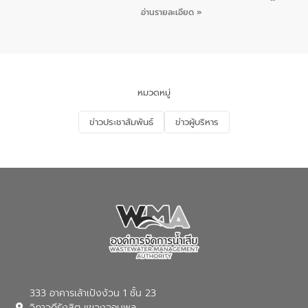
ชายหาดและแหล่งท่องเที่ยว ณ บริเวณ
กิจกรรมภายใต้โครงการส่งเสริมความรู้และ
อ่านรายละเอียด »
แหลมพรหมเทพ หมู่ที่ 6 ตำบลราไวย์
การมีส่วนร่วมของประชาชนในการป้องกัน
อำเภอเมือง จังหวัดภูเก็ต
และแก้ไขปัญหาน้ำเสียอย่างยั่งยืน ตาม
นโยบาย “มหาดไทย ทำ ทัน ที Action 5
PLUS” โดยจัดอบรมให้ความรู้แก่ประชาชน
และนักเรียน เพื่อส่งเสริมความรู้ด้านการ
จัดการน้ำเสียและสร้างจิตสำนึกในการ
หมวดหมู่
อนุรักษ์สิ่งแวดล้อม ในหัวข้อ “น้ำเสียชุมชน
และการบำบัดน้ำเสียเบื้องต้น” โดยให้ความรู้
ข่าวประชาสัมพันธ์
ข่าวผู้บริหาร
เกี่ยวกับสาเหตุและผลกระทบของน้ำเสีย
แนวทางการลดการเกิดน้ำเสียจากแหล่ง
กำเนิด การบำบัดน้ำเสียเบื้องต้นในครัวเรือน
ณ เทศบาลตำบลบางเลน จังหวัดนครปฐม
333 อาคารเล้าเป้งง้วน 1 ชั้น 23
วิภาวดีรังสิต แขวงจอมพล