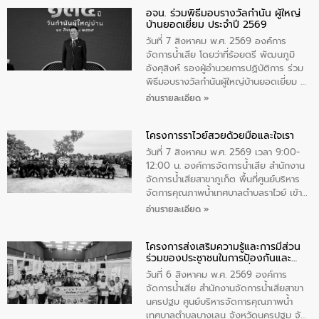
อจน. ร่วมพิธีมอบรางวัลกำนัน ผู้ใหญ่
ทิพย์คำ รองผู้ว่าราชการจังหวัดมุกดาหาร
บ้านยอดเยี่ยม ประจำปี 2569
เป็นประธานในพิธี ณ เรือนจําชั่วคราวนาโสก
ตําบลนาโสก อําเภอเมืองมุกดาหาร จังหวัด
วันที่ 7 สิงหาคม พ.ศ. 2569 องค์การ
มุกดาหาร โดยในกิจกรรมได้ร่วมปลูกป่า และ
จัดการน้ำเสีย โดยว่าที่ร้อยตรี พัฒนภูมิ
ทําความสะอาดภายในบริเวณ จัดกิจกรรม
อังศุสิงห์ รองผู้อำนวยการปฏิบัติการ ร่วม
เพื่อถวายเป็นพระราชกุศล สมเด็จพระนาง
พิธีมอบรางวัลกำนันผู้ใหญ่บ้านยอดเยี่ยม ณ
เจ้าสิริกิติ์พระบรมราชินีนาถ พระบรมราช
ทำเนียบรัฐบาล โดยมีนายอนุทิน ชาญวีรกูล
อ่านรายละเอียด »
ชนนีพันปีหลวง พร้อมถวายสัจปฏิญาณ
นายกรัฐมนตรีและรัฐมนตรีว่าการกระทรวง
ทำความดีด้วยหัวใจ
มหาดไทย เป็นประธานมอบรางวัลแหนบ
โครงการราไวย์สวยด้วยมือและใจเรา
ทองคำและประกาศเกียรติคุณให้แก่ กำนัน
ผู้ใหญ่บ้านยอดเยี่ยม พร้อมกล่าวชื่นชม ให้
วันที่ 7 สิงหาคม พ.ศ. 2569 เวลา 9:00-
โอวาท และมอบนโยบาย
12:00 น. องค์การจัดการน้ำเสีย สำนักงาน
จัดการน้ำเสียสาขาภูเก็ต พื้นที่ศูนย์บริหาร
จัดการคุณภาพน้ำเทศบาลตำบลราไวย์ เข้า
ร่วมโครงการราไวย์สวยด้วยมือและใจเรา
อ่านรายละเอียด »
โดยมีนายเทมส์ ไกรทัศน์ นายกเทศมนตรี
ตำบลราไวย์ เจ้าหน้าที่เทศบาล ชาวบ้าน
โครงการส่งเสริมความรู้และการมีส่วน
ประชาชน ตัวแทนจากโรงแรมต่างๆ ในเขต
ร่วมของประชาชนในการป้องกันและ
เทศบาลตำบลราไวย์ ศูนย์บริหารจัดการ
แก้ไขปัญหาน้ำเสียอย่างยั่งยืน
คุณภาพน้ำเทศบาลตำบลราไวย์ นำโดยนาย
วันที่ 6 สิงหาคม พ.ศ. 2569 องค์การ
น้อย แก้วเศษ ผู้จัดการสำนักงานจัดการน้ำ
จัดการน้ำเสีย สำนักงานจัดการน้ำเสียสาขา
เสียสาขาภูเก็ต พร้อมด้วยเจ้าหน้าที่ จำนวน
นครปฐม ศูนย์บริหารจัดการคุณภาพน้ำ
5 คน ร่วมทำกิจกรรม ทำความสะอาด
เทศบาลตำบลบางเลน จังหวัดนครปฐม จัด