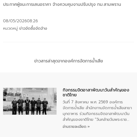
ประกาศผู้ชนะการเสนอราคา จ้างควบคุมงานปรับปรุง ทม.สามพราน
08/05/2026
08:26
หมวดหมู่
ข่าวจัดซื้อจัดจ้าง
ข่าวสารล่าสุดจากองค์การจัดการน้ำเสีย
กิจกรรมจิตอาสาพัฒนาวันสําคัญของ
ชาติไทย
วันที่ 7 สิงหาคม พ.ศ. 2569 องค์การ
จัดการน้ำเสีย สำนักงาานจัดการน้ำเสียสาขา
มุกดาหาร ร่วมกิจกรรมจิตอาสาพัฒนาวัน
สําคัญของชาติไทย “วันคล้ายวันพระราช
สมภพ สมเด็จพระนางเจ้าสิริกิติ์พระบรม
อ่านรายละเอียด »
ราชินีนาถ พระบรมราชชนนีพันปีหลวง และ
วันแม่แห่งชาติ 12 สิงหาคม” โดยมีนายชลิต