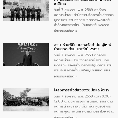
ชาติไทย
วันที่ 7 สิงหาคม พ.ศ. 2569 องค์การ
จัดการน้ำเสีย สำนักงาานจัดการน้ำเสียสาขา
มุกดาหาร ร่วมกิจกรรมจิตอาสาพัฒนาวัน
สําคัญของชาติไทย “วันคล้ายวันพระราช
สมภพ สมเด็จพระนางเจ้าสิริกิติ์พระบรม
อ่านรายละเอียด »
ราชินีนาถ พระบรมราชชนนีพันปีหลวง และ
วันแม่แห่งชาติ 12 สิงหาคม” โดยมีนายชลิต
อจน. ร่วมพิธีมอบรางวัลกำนัน ผู้ใหญ่
ทิพย์คำ รองผู้ว่าราชการจังหวัดมุกดาหาร
บ้านยอดเยี่ยม ประจำปี 2569
เป็นประธานในพิธี ณ เรือนจําชั่วคราวนาโสก
ตําบลนาโสก อําเภอเมืองมุกดาหาร จังหวัด
วันที่ 7 สิงหาคม พ.ศ. 2569 องค์การ
มุกดาหาร โดยในกิจกรรมได้ร่วมปลูกป่า และ
จัดการน้ำเสีย โดยว่าที่ร้อยตรี พัฒนภูมิ
ทําความสะอาดภายในบริเวณ จัดกิจกรรม
อังศุสิงห์ รองผู้อำนวยการปฏิบัติการ ร่วม
เพื่อถวายเป็นพระราชกุศล สมเด็จพระนาง
พิธีมอบรางวัลกำนันผู้ใหญ่บ้านยอดเยี่ยม ณ
เจ้าสิริกิติ์พระบรมราชินีนาถ พระบรมราช
ทำเนียบรัฐบาล โดยมีนายอนุทิน ชาญวีรกูล
อ่านรายละเอียด »
ชนนีพันปีหลวง พร้อมถวายสัจปฏิญาณ
นายกรัฐมนตรีและรัฐมนตรีว่าการกระทรวง
ทำความดีด้วยหัวใจ
มหาดไทย เป็นประธานมอบรางวัลแหนบ
โครงการราไวย์สวยด้วยมือและใจเรา
ทองคำและประกาศเกียรติคุณให้แก่ กำนัน
ผู้ใหญ่บ้านยอดเยี่ยม พร้อมกล่าวชื่นชม ให้
วันที่ 7 สิงหาคม พ.ศ. 2569 เวลา 9:00-
โอวาท และมอบนโยบาย
12:00 น. องค์การจัดการน้ำเสีย สำนักงาน
จัดการน้ำเสียสาขาภูเก็ต พื้นที่ศูนย์บริหาร
จัดการคุณภาพน้ำเทศบาลตำบลราไวย์ เข้า
ร่วมโครงการราไวย์สวยด้วยมือและใจเรา
อ่านรายละเอียด »