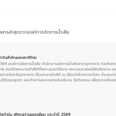
าวสารล่าสุดจากองค์การจัดการน้ำเสีย
าวันสําคัญของชาติไทย
 2569 องค์การจัดการน้ำเสีย สำนักงาานจัดการน้ำเสียสาขามุกดาหาร ร่วมกิ
พ สมเด็จพระนางเจ้าสิริกิติ์พระบรมราชินีนาถ พระบรมราชชนนีพันปีหลวง แล
าราชการจังหวัดมุกดาหาร เป็นประธานในพิธี ณ เรือนจําชั่วคราวนาโสก ตําบลนาโ
ได้ร่วมปลูกป่า และทําความสะอาดภายในบริเวณ จัดกิจกรรม เพื่อถวายเป็นพระร
บรมราชชนนีพันปีหลวง พร้อมถวายสัจปฏิญาณ ทำความดีด้วยหัวใจ
ัลกำนัน ผู้ใหญ่บ้านยอดเยี่ยม ประจำปี 2569