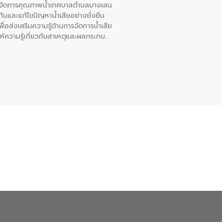
หารจัดการคุณภาพน้ำเทศบาลตำบลบางเลน
นและแก้ไขปัญหาน้ำเสียอย่างยั่งยืน
อส่งเสริมความรู้ด้านการจัดการน้ำเสีย
ให้ความรู้เกี่ยวกับสาเหตุและผลกระทบ
ณ เทศบาลตำบลบางเลน จังหวัดนครปฐม