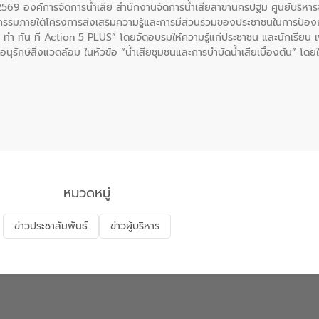
. 2569 องค์การจัดการน้ำเสีย สำนักงานจัดการน้ำเสียสาขานครปฐม ศูนย์บริ
รรมภายใต้โครงการส่งเสริมความรู้และการมีส่วนร่วมของประชาชนในการป้องกั
 ทัน ที Action 5 PLUS” โดยจัดอบรมให้ความรู้แก่ประชาชน และนักเรียน เพื่
นุรักษ์สิ่งแวดล้อม ในหัวข้อ “น้ำเสียชุมชนและการบำบัดน้ำเสียเบื้องต้น” โดย
ลดการเกิดน้ำเสียจากแหล่งกำเนิด การบำบัดน้ำเสียเบื้องต้นในครัวเรือน 
หมวดหมู่
ข่าวประชาสัมพันธ์
ข่าวผู้บริหาร