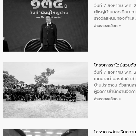
วันที่ 7 สิงหาคม พ.ศ. 
ผู้ใหญ่บ้านยอดเยี่ยม
รางวัลแหนบทองคำและปร
อ่านรายละเอียด »
โครงการราไวย์สวยด้ว
วันที่ 7 สิงหาคม พ.ศ. 
เทศบาลตำบลราไวย์ เข้า
บ้านประชาชน ตัวแทนจา
ผู้จัดการสำนักงานจัดก
บริเวณแหลมพรหมเทพ หมู
อ่านรายละเอียด »
โครงการส่งเสริมความร