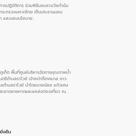
ยการปฏิบัติการ ร่วมพิธีมอบรางวัลกำนัน
การกระทรวงมหาดไทย เป็นประธานมอบ
อวาท และมอบนโยบาย
เก็ต พื้นที่ศูนย์บริหารจัดการคุณภาพน้ำ
รีตำบลราไวย์ เจ้าหน้าที่เทศบาล ชาว
าลตำบลราไวย์ นำโดยนายน้อย แก้วเศษ
วามสะอาดชายหาดและแหล่งท่องเที่ยว ณ
ั่งยืน