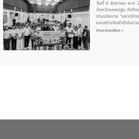
วันที่ 6 สิงหาคม พ.ศ
จังหวัดนครปฐม จัดกิจก
ตามนโยบาย “มหาดไทย ทำ
และสร้างจิตสำนึกในการอ
ของน้ำเสีย แนวทางการ
อ่านรายละเอียด »