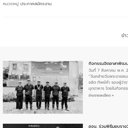
หมวดหมู่
ประกาศสมัครงาน
ข่
กิจกรรมจิตอาสาพัฒน
วันที่ 7 สิงหาคม พ.ศ.
“วันคล้ายวันพระราชสมภ
ชลิต ทิพย์คำ รองผู้ว่
มุกดาหาร โดยในกิจกรรม
พระบรมราชินีนาถ พระ
อ่านรายละเอียด »
อจน. ร่วมพิธีมอบรางว