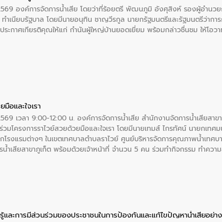
2569 องค์การจัดการน้ำเสีย โดยว่าที่ร้อยตรี พัฒนภูมิ อังศุสิงห์ รองผู้อำนว
 ณ ทำเนียบรัฐบาล โดยมีนายอนุทิน ชาญวีรกูล นายกรัฐมนตรีและรัฐมนตรีว่า
ะกาศเกียรติคุณให้แก่ กำนันผู้ใหญ่บ้านยอดเยี่ยม พร้อมกล่าวชื่นชม ให้โ
ยมือและใจเรา
2569 เวลา 9:00-12:00 น. องค์การจัดการน้ำเสีย สำนักงานจัดการน้ำเสียสาขาภู
ร่วมโครงการราไวย์สวยด้วยมือและใจเรา โดยมีนายเทมส์ ไกรทัศน์ นายกเทศมนต
กโรงแรมต่างๆ ในเขตเทศบาลตำบลราไวย์ ศูนย์บริหารจัดการคุณภาพน้ำเทศบ
ารน้ำเสียสาขาภูเก็ต พร้อมด้วยเจ้าหน้าที่ จำนวน 5 คน ร่วมทำกิจกรรม ทำค
่ที่ 6 ตำบลราไวย์ อำเภอเมือง จังหวัดภูเก็ต
ู้และการมีส่วนร่วมของประชาชนในการป้องกันและแก้ไขปัญหาน้ำเสียอย่างย