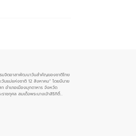
จกรรมจิตอาสาพัฒนาวันสําคัญของชาติไทย
ะวันแม่แห่งชาติ 12 สิงหาคม” โดยมีนาย
สก อําเภอเมืองมุกดาหาร จังหวัด
าชกุศล สมเด็จพระนางเจ้าสิริกิติ์