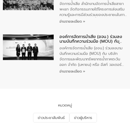
(นันทวิทยา) เทศบาลนครปากเกร็ด อำเภอ
จัดการน้ำเสีย สำนักงานจัดการน้ำเสียสาขา
ปากเกร็ด จังหวัดนนทบุรี จำนวน 30 คน
พะเยา จัดกิจกรรมภายใต้โครงการส่งเสริม
ความรู้และการมีส่วนร่วมของประชาชนในการ
ป้องกันและแก้ไขปัญหาน้ำเสียอย่างยั่งยืน
อ่านรายละเอียด »
ตามนโยบาย “มหาดไทย ทำทันที Action 5
Plus” โดยจัดอบรมให้ความรู้เรื่องน้ำเสีย
องค์การจัดการน้ำเสีย (อจน.) ร่วมลง
ชุมชนและการบำบัดน้ำเสียเบื้องต้น ให้กับ
นามบันทึกความร่วมมือ (MOU) กับ
นักเรียนชั้นประถมศึกษาปีที่ 5 โรงเรียน
บริษัท จัดการและพัฒนาทรัพยากรน้ำ
เทศบาล 1 (พะเยาประชานุกูล) จำนวน 30
องค์การจัดการน้ำเสีย (อจน.) ร่วมลงนาม
ภาคตะวันออก จำกัด (มหาชน) หรือ อีส
คน
บันทึกความร่วมมือ (MOU) กับ บริษัท
ท์ วอเตอร์
จัดการและพัฒนาทรัพยากรน้ำภาคตะวัน
ออก จำกัด (มหาชน) หรือ อีสท์ วอเตอร์
เมื่อวันอังคารที่ 4 สิงหาคม 2569 ณ ห้อง
อ่านรายละเอียด »
อเนกประสงค์ ชั้น 22 อาคารอีสท์วอเตอร์
ในหัวข้อ “การร่วมศึกษาแนวทางการบริหาร
จัดการน้ำเสียและการนำน้ำกลับมาใช้ประโยชน์
ของประเทศไทย” เพื่อยกระดับการบริหาร
จัดการทรัพยากรน้ำ เสริมสร้างความมั่นคง
ด้านน้ำของประเทศ และเตรียมความพร้อม
หมวดหมู่
รองรับการเติบโตของเมือง รวมถึงการ
ลงทุนในอุตสาหกรรมแห่งอนาคต ตลอดจน
ข่าวประชาสัมพันธ์
ข่าวผู้บริหาร
มุ่งตอบโจทย์ความท้าทายจากวิกฤตการ
เปลี่ยนแปลงสภาพภูมิอากาศและความเสี่ยง