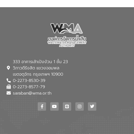
ภัยแล้งในระยะยาว การประสานความร่วมมือ
ในครั้งนี้เป็นการดึงจุดแข็งและความ
เชี่ยวชาญด้านระบบบำบัดน้ำเสียที่เป็นมิตร
ต่อสิ่งแวดล้อมของ องค์การจัดการน้ำเสีย
(อจน.) มาผสานกับประสบการณ์และ
เทคโนโลยีโครงข่ายน้ำครบวงจรในพื้นที่ EEC
ของอีสท์ วอเตอร์ เพื่อร่วมกันศึกษา
เทคโนโลยีการปรับปรุงคุณภาพน้ำ (Water
Reuse) และพัฒนารูปแบบการดำเนินงาน
ร่วมกับท้องถิ่นให้เกิดระบบบริหารจัดการน้ำ
อย่างเป็นรูปธรรม เพื่อรองรับความต้องการ
333 อาคารเล้าเป้งง้วน 1 ชั้น 23
ใช้น้ำที่พุ่งสูงขึ้นจากการขยายตัวของ
วิภาวดีรังสิต แขวงจอมพล
อุตสาหกรรม นายชีระ วงศบูรณะ ผู้อำนวย
เขตจตุจักร กรุงเทพฯ 10900
การองค์การจัดการน้ำเสีย กล่าวถึงภารกิจ
0-2273-8530-39
หลักของ อจน. ในการพัฒนาระบบบำบัดน้ำ
เสียเมื่อผสานกับความเชี่ยวชาญของอีสท์
0-2273-8577-79
วอเตอร์ จะช่วยขับเคลื่อนการศึกษาทั้งในมิติ
saraban@wma.or.th
ทางเทคนิคและความคุ้มค่าทางเศรษฐกิจ
เพื่อสนับสนุนการพัฒนาเมืองอย่างยั่งยืน
ขณะที่ นายบดินทร์ อุดล กรรมการผู้อำนวย
การใหญ่ อีสท์ วอเตอร์ ย้ำว่า การบริหาร
จัดการน้ำยุคใหม่ต้องมุ่งเน้นความคุ้มค่า
ตลอดระบบ โดยการนำน้ำบำบัดกลับมาใช้ใหม่
จะช่วยลดการพึ่งพาน้ำธรรมชาติและสร้าง