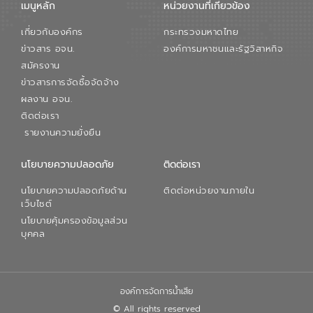
เมนูหลัก
หน่วยงานที่เกียวข้อง
สมดุลทางเศรษฐกิจและสิ่งแวดล้อมได้อย่าง
เป็นรูปธรรม ความร่วมมือระหว่างภาครัฐและ
เกี่ยวกับองค์กร
กระทรวงมหาดไทย
ภาคเอกชนในครั้งนี้ นับเป็นก้าวสำคัญของ
องค์การจัดการน้ำเสีย (อจน.) ในการร่วมวาง
ข่าวสาร อจน.
องค์การมหาชนและรัฐวิสาหกิจ
รากฐานโครงสร้างพื้นฐานด้านน้ำของ
สมัครงาน
ประเทศ เพื่อยกระดับประสิทธิภาพการใช้
ข่าวสารการจัดซื้อจัดจ้าง
ทรัพยากรน้ำให้เกิดประโยชน์สูงสุดและเป็นไป
ผลงาน อจน.
ตามมาตรฐานสากล
ติดต่อเรา
รายงานความยั่งยืน
นโยบายความปลอดภัย
ติดต่อเรา
นโยบายความปลอดภัยด้าน
ติดต่อหน่วยงานภายใน
เว็บไซต์
นโยบายคุ้มครองข้อมูลส่วน
บุคคล
องค์การจัดการน้ำเสีย
© All rights reserved