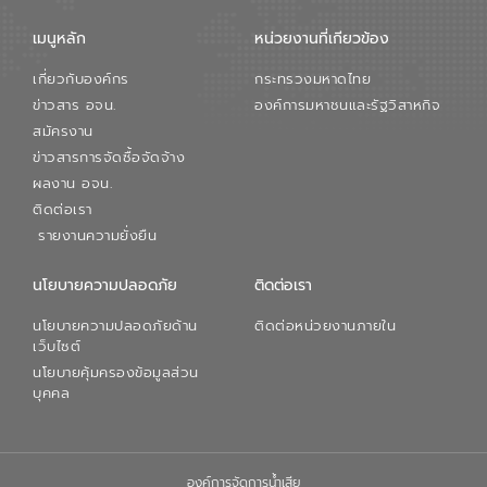
จะช่วยลดการพึ่งพาน้ำธรรมชาติและสร้าง
เมนูหลัก
หน่วยงานที่เกียวข้อง
สมดุลทางเศรษฐกิจและสิ่งแวดล้อมได้อย่าง
เป็นรูปธรรม ความร่วมมือระหว่างภาครัฐและ
เกี่ยวกับองค์กร
กระทรวงมหาดไทย
ภาคเอกชนในครั้งนี้ นับเป็นก้าวสำคัญของ
องค์การจัดการน้ำเสีย (อจน.) ในการร่วมวาง
ข่าวสาร อจน.
องค์การมหาชนและรัฐวิสาหกิจ
รากฐานโครงสร้างพื้นฐานด้านน้ำของ
สมัครงาน
ประเทศ เพื่อยกระดับประสิทธิภาพการใช้
ข่าวสารการจัดซื้อจัดจ้าง
ทรัพยากรน้ำให้เกิดประโยชน์สูงสุดและเป็นไป
ผลงาน อจน.
ตามมาตรฐานสากล
ติดต่อเรา
รายงานความยั่งยืน
นโยบายความปลอดภัย
ติดต่อเรา
นโยบายความปลอดภัยด้าน
ติดต่อหน่วยงานภายใน
เว็บไซต์
นโยบายคุ้มครองข้อมูลส่วน
บุคคล
องค์การจัดการน้ำเสีย