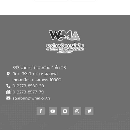
เปลี่ยนแปลงสภาพภูมิอากาศและความเสี่ยง
ภัยแล้งในระยะยาว การประสานความร่วมมือ
ในครั้งนี้เป็นการดึงจุดแข็งและความ
เชี่ยวชาญด้านระบบบำบัดน้ำเสียที่เป็นมิตร
ต่อสิ่งแวดล้อมของ องค์การจัดการน้ำเสีย
(อจน.) มาผสานกับประสบการณ์และ
เทคโนโลยีโครงข่ายน้ำครบวงจรในพื้นที่ EEC
ของอีสท์ วอเตอร์ เพื่อร่วมกันศึกษา
เทคโนโลยีการปรับปรุงคุณภาพน้ำ (Water
Reuse) และพัฒนารูปแบบการดำเนินงาน
ร่วมกับท้องถิ่นให้เกิดระบบบริหารจัดการน้ำ
อย่างเป็นรูปธรรม เพื่อรองรับความต้องการ
333 อาคารเล้าเป้งง้วน 1 ชั้น 23
ใช้น้ำที่พุ่งสูงขึ้นจากการขยายตัวของ
วิภาวดีรังสิต แขวงจอมพล
อุตสาหกรรม นายชีระ วงศบูรณะ ผู้อำนวย
เขตจตุจักร กรุงเทพฯ 10900
การองค์การจัดการน้ำเสีย กล่าวถึงภารกิจ
0-2273-8530-39
หลักของ อจน. ในการพัฒนาระบบบำบัดน้ำ
เสียเมื่อผสานกับความเชี่ยวชาญของอีสท์
0-2273-8577-79
วอเตอร์ จะช่วยขับเคลื่อนการศึกษาทั้งในมิติ
saraban@wma.or.th
ทางเทคนิคและความคุ้มค่าทางเศรษฐกิจ
เพื่อสนับสนุนการพัฒนาเมืองอย่างยั่งยืน
ขณะที่ นายบดินทร์ อุดล กรรมการผู้อำนวย
การใหญ่ อีสท์ วอเตอร์ ย้ำว่า การบริหาร
จัดการน้ำยุคใหม่ต้องมุ่งเน้นความคุ้มค่า
ตลอดระบบ โดยการนำน้ำบำบัดกลับมาใช้ใหม่