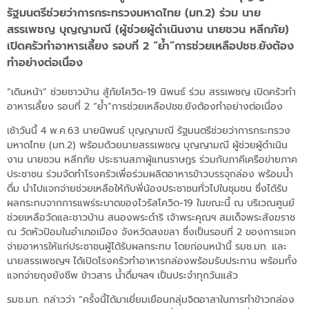
รัฐมนตรีช่วยว่าการกระทรวงมหาดไทย (มท.2) ร่วม นาย
สรรเพชญ บุญญามณี (ผู้ช่วยผู้ดำเนินงาน นายชวน หลีกภัย)
เปิดครัวทำอาหารเลี้ยง รอบที่ 2 “ย้ำ”การช่วยเหลือปชช.ยังต้อง
ทำอย่างต่อเนื่อง
“เดินหน้า” ช่วยชาวบ้าน สู้ภัยโควิด-19 นิพนธ์ ร่วม สรรเพชญ เปิดครัวทำ
อาหารเลี้ยง รอบที่ 2 “ย้ำ”การช่วยเหลือปชช.ยังต้องทำอย่างต่อเนื่อง
เช้าวันนี้ 4 พ.ค.63 นายนิพนธ์ บุญญามณี รัฐมนตรีช่วยว่าการกระทรวง
มหาดไทย (มท.2) พร้อมด้วยนายสรรเพชญ บุญญามณี ผู้ช่วยผู้ดำเนิน
งาน นายชวน หลีกภัย ประธานสภาผู้แทนราษฎร ร่วมกับภาคีเครือข่ายภาค
ประชาชน ร่วมจัดทำโรงครัวเพื่อร่วมผลิตอาหารข้าวบรรจุกล่อง พร้อมน้ำ
ดื่ม นำไปแจกจ่ายช่วยเหลือให้กับพี่น้องประชาชนทั่วไปในชุมชน ซึ่งได้รับ
ผลกระทบจากการแพร่ระบาดของไวรัสโควิด-19 ในขณะนี้ ณ บริเวณศูนย์
ช่วยเหลือวัดและชาวบ้าน สนองพระดำริ เจ้าพระคุณฯ สมเด็จพระสังฆราช
ณ วัดหัวป้อมในอำเภอเมือง จังหวัดสงขลา ซึ่งเป็นรอบที่ 2 ของการแจก
จ่ายอาหารให้แก่ประชาชนผู้ได้รับผลกระทบ โดยก่อนหน้านี้ รมช.มท. และ
นายสรรเพชญฯ ได้เปิดโรงครัวทำอาหารกล่องพร้อมรับประทาน พร้อมทั้ง
แจกจ่ายถุงยังชีพ ข้าวสาร น้ำดื่มฯลฯ เป็นประจำทุกวันแล้ว
รมช.มท. กล่าวว่า “ครั้งนี้ได้มาเยี่ยมเยือนกลุ่มจิตอาสาในการทำข้าวกล่อง