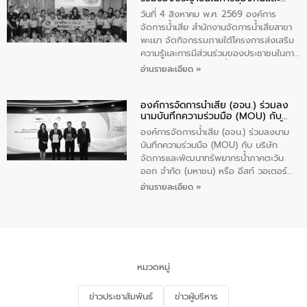
ความรู้เกี่ยวกับการจัดการน้ำเสียและการใช้
แก้ไขปัญหาน้ำเสียอย่างยั่งยืน
ถังดักไขมันให้แก่นักเรียนโรงเรียนวัดบ่อ
วันที่ 4 สิงหาคม พ.ศ. 2569 องค์การ
(นันทวิทยา) เทศบาลนครปากเกร็ด อำเภอ
จัดการน้ำเสีย สำนักงานจัดการน้ำเสียสาขา
ปากเกร็ด จังหวัดนนทบุรี จำนวน 30 คน
พะเยา จัดกิจกรรมภายใต้โครงการส่งเสริม
ความรู้และการมีส่วนร่วมของประชาชนในการ
ป้องกันและแก้ไขปัญหาน้ำเสียอย่างยั่งยืน
อ่านรายละเอียด »
ตามนโยบาย “มหาดไทย ทำทันที Action 5
Plus” โดยจัดอบรมให้ความรู้เรื่องน้ำเสีย
องค์การจัดการน้ำเสีย (อจน.) ร่วมลง
ชุมชนและการบำบัดน้ำเสียเบื้องต้น ให้กับ
นามบันทึกความร่วมมือ (MOU) กับ
นักเรียนชั้นประถมศึกษาปีที่ 5 โรงเรียน
บริษัท จัดการและพัฒนาทรัพยากรน้ำ
เทศบาล 1 (พะเยาประชานุกูล) จำนวน 30
องค์การจัดการน้ำเสีย (อจน.) ร่วมลงนาม
ภาคตะวันออก จำกัด (มหาชน) หรือ อีส
คน
บันทึกความร่วมมือ (MOU) กับ บริษัท
ท์ วอเตอร์
จัดการและพัฒนาทรัพยากรน้ำภาคตะวัน
ออก จำกัด (มหาชน) หรือ อีสท์ วอเตอร์
เมื่อวันอังคารที่ 4 สิงหาคม 2569 ณ ห้อง
อ่านรายละเอียด »
อเนกประสงค์ ชั้น 22 อาคารอีสท์วอเตอร์
ในหัวข้อ “การร่วมศึกษาแนวทางการบริหาร
จัดการน้ำเสียและการนำน้ำกลับมาใช้ประโยชน์
ของประเทศไทย” เพื่อยกระดับการบริหาร
จัดการทรัพยากรน้ำ เสริมสร้างความมั่นคง
ด้านน้ำของประเทศ และเตรียมความพร้อม
หมวดหมู่
รองรับการเติบโตของเมือง รวมถึงการ
ลงทุนในอุตสาหกรรมแห่งอนาคต ตลอดจน
ข่าวประชาสัมพันธ์
ข่าวผู้บริหาร
มุ่งตอบโจทย์ความท้าทายจากวิกฤตการ