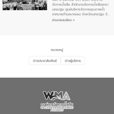
น้อย แก้วเศษ ผู้จัดการสำนักงานจัดการน้ำ
จัดการน้ำเสีย สำนักงานจัดการน้ำเสียสาขา
เสียสาขาภูเก็ต พร้อมด้วยเจ้าหน้าที่ จำนวน
นครปฐม ศูนย์บริหารจัดการคุณภาพน้ำ
5 คน ร่วมทำกิจกรรม ทำความสะอาด
เทศบาลตำบลบางเลน จังหวัดนครปฐม จัด
ชายหาดและแหล่งท่องเที่ยว ณ บริเวณ
กิจกรรมภายใต้โครงการส่งเสริมความรู้และ
อ่านรายละเอียด »
แหลมพรหมเทพ หมู่ที่ 6 ตำบลราไวย์
การมีส่วนร่วมของประชาชนในการป้องกัน
อำเภอเมือง จังหวัดภูเก็ต
และแก้ไขปัญหาน้ำเสียอย่างยั่งยืน ตาม
นโยบาย “มหาดไทย ทำ ทัน ที Action 5
PLUS” โดยจัดอบรมให้ความรู้แก่ประชาชน
และนักเรียน เพื่อส่งเสริมความรู้ด้านการ
จัดการน้ำเสียและสร้างจิตสำนึกในการ
หมวดหมู่
อนุรักษ์สิ่งแวดล้อม ในหัวข้อ “น้ำเสียชุมชน
และการบำบัดน้ำเสียเบื้องต้น” โดยให้ความรู้
ข่าวประชาสัมพันธ์
ข่าวผู้บริหาร
เกี่ยวกับสาเหตุและผลกระทบของน้ำเสีย
แนวทางการลดการเกิดน้ำเสียจากแหล่ง
กำเนิด การบำบัดน้ำเสียเบื้องต้นในครัวเรือน
ณ เทศบาลตำบลบางเลน จังหวัดนครปฐม