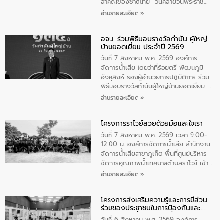
สําคัญของชาติไทย “วันคล้ายวันพระราช
สมภพ สมเด็จพระนางเจ้าสิริกิติ์พระบรม
อ่านรายละเอียด »
ราชินีนาถ พระบรมราชชนนีพันปีหลวง และ
วันแม่แห่งชาติ 12 สิงหาคม” โดยมีนายชลิต
อจน. ร่วมพิธีมอบรางวัลกำนัน ผู้ใหญ่
ทิพย์คำ รองผู้ว่าราชการจังหวัดมุกดาหาร
บ้านยอดเยี่ยม ประจำปี 2569
เป็นประธานในพิธี ณ เรือนจําชั่วคราวนาโสก
ตําบลนาโสก อําเภอเมืองมุกดาหาร จังหวัด
วันที่ 7 สิงหาคม พ.ศ. 2569 องค์การ
มุกดาหาร โดยในกิจกรรมได้ร่วมปลูกป่า และ
จัดการน้ำเสีย โดยว่าที่ร้อยตรี พัฒนภูมิ
ทําความสะอาดภายในบริเวณ จัดกิจกรรม
อังศุสิงห์ รองผู้อำนวยการปฏิบัติการ ร่วม
เพื่อถวายเป็นพระราชกุศล สมเด็จพระนาง
พิธีมอบรางวัลกำนันผู้ใหญ่บ้านยอดเยี่ยม ณ
เจ้าสิริกิติ์พระบรมราชินีนาถ พระบรมราช
ทำเนียบรัฐบาล โดยมีนายอนุทิน ชาญวีรกูล
อ่านรายละเอียด »
ชนนีพันปีหลวง พร้อมถวายสัจปฏิญาณ
นายกรัฐมนตรีและรัฐมนตรีว่าการกระทรวง
ทำความดีด้วยหัวใจ
มหาดไทย เป็นประธานมอบรางวัลแหนบ
โครงการราไวย์สวยด้วยมือและใจเรา
ทองคำและประกาศเกียรติคุณให้แก่ กำนัน
ผู้ใหญ่บ้านยอดเยี่ยม พร้อมกล่าวชื่นชม ให้
วันที่ 7 สิงหาคม พ.ศ. 2569 เวลา 9:00-
โอวาท และมอบนโยบาย
12:00 น. องค์การจัดการน้ำเสีย สำนักงาน
จัดการน้ำเสียสาขาภูเก็ต พื้นที่ศูนย์บริหาร
จัดการคุณภาพน้ำเทศบาลตำบลราไวย์ เข้า
ร่วมโครงการราไวย์สวยด้วยมือและใจเรา
อ่านรายละเอียด »
โดยมีนายเทมส์ ไกรทัศน์ นายกเทศมนตรี
ตำบลราไวย์ เจ้าหน้าที่เทศบาล ชาวบ้าน
โครงการส่งเสริมความรู้และการมีส่วน
ประชาชน ตัวแทนจากโรงแรมต่างๆ ในเขต
ร่วมของประชาชนในการป้องกันและ
เทศบาลตำบลราไวย์ ศูนย์บริหารจัดการ
แก้ไขปัญหาน้ำเสียอย่างยั่งยืน
คุณภาพน้ำเทศบาลตำบลราไวย์ นำโดยนาย
วันที่ 6 สิงหาคม พ.ศ. 2569 องค์การ