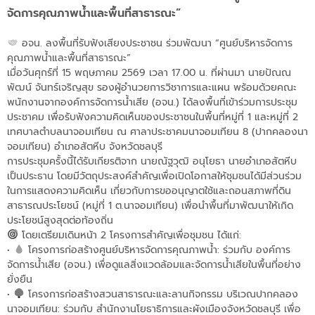
จัดการคุณภาพน้ำและพื้นที่สาธารณะ”
อจน. ลงพื้นที่รับฟังเสียงประชาชน ร่วมพัฒนา “ศูนย์บริหารจัดการ
คุณภาพน้ำและพื้นที่สาธารณะ”
เมื่อวันศุกร์ที่ 15 พฤษภาคม 2569 เวลา 17.00 น. ที่ผ่านมา นายปัณณ
พัฒน์ จันทร์เจริญสุข รองผู้อำนวยการวิชาการและแผน พร้อมด้วยคณะ
พนักงานจากองค์การจัดการน้ำเสีย (อจน.) ได้ลงพื้นที่เข้าร่วมการประชุม
ประชาคม เพื่อรับฟังความคิดเห็นของประชาชนในพื้นที่หมู่ที่ 1 และหมู่ที่ 2
เทศบาลตำบลนาจอมเทียน ณ ศาลาประชาคมนาจอมเทียน 8 (ปากคลองนา
จอมเทียน) อำเภอสัตหีบ จังหวัดชลบุรี
การประชุมครั้งนี้ได้รับเกียรติจาก นายณัฐวุฒิ อนุโยธา นายอำเภอสัตหีบ
เป็นประธาน โดยมีวัตถุประสงค์สำคัญเพื่อเปิดโอกาสให้ชุมชนได้มีส่วนร่วม
ในการแสดงความคิดเห็น เกี่ยวกับการขออนุญาตใช้และถอนสภาพที่ดิน
สาธารณประโยชน์ (หมู่ที่ 1 ต.นาจอมเทียน) เพื่อนำพื้นที่มาพัฒนาให้เกิด
ประโยชน์สูงสุดต่อท้องถิ่น
โดยเตรียมเดินหน้า 2 โครงการสำคัญเพื่อชุมชน ได้แก่:
•
โครงการก่อสร้างศูนย์บริหารจัดการคุณภาพน้ำ: ร่วมกับ องค์การ
จัดการน้ำเสีย (อจน.) เพื่อดูแลสิ่งแวดล้อมและจัดการน้ำเสียในพื้นที่อย่าง
ยั่งยืน
•
โครงการก่อสร้างสวนสาธารณะและลานกิจกรรม บริเวณปากคลอง
นาจอมเทียน: ร่วมกับ สำนักงานโยธาธิการและผังเมืองจังหวัดชลบุรี เพื่อ