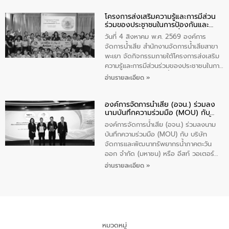
ปัญหาน้ำเสียอย่างยั่งยืน ภายใต้กิจกรรม
โครงการส่งเสริมความรู้และการมีส่วน
“ชุมชนร่วมใจ น้ำใสยั่งยืน” ได้บรรยายให้
ร่วมของประชาชนในการป้องกันและ
ความรู้เกี่ยวกับการจัดการน้ำเสียและการใช้
แก้ไขปัญหาน้ำเสียอย่างยั่งยืน
ถังดักไขมันให้แก่นักเรียนโรงเรียนวัดบ่อ
วันที่ 4 สิงหาคม พ.ศ. 2569 องค์การ
(นันทวิทยา) เทศบาลนครปากเกร็ด อำเภอ
จัดการน้ำเสีย สำนักงานจัดการน้ำเสียสาขา
ปากเกร็ด จังหวัดนนทบุรี จำนวน 30 คน
พะเยา จัดกิจกรรมภายใต้โครงการส่งเสริม
ความรู้และการมีส่วนร่วมของประชาชนในการ
ป้องกันและแก้ไขปัญหาน้ำเสียอย่างยั่งยืน
อ่านรายละเอียด »
ตามนโยบาย “มหาดไทย ทำทันที Action 5
Plus” โดยจัดอบรมให้ความรู้เรื่องน้ำเสีย
องค์การจัดการน้ำเสีย (อจน.) ร่วมลง
ชุมชนและการบำบัดน้ำเสียเบื้องต้น ให้กับ
นามบันทึกความร่วมมือ (MOU) กับ
นักเรียนชั้นประถมศึกษาปีที่ 5 โรงเรียน
บริษัท จัดการและพัฒนาทรัพยากรน้ำ
เทศบาล 1 (พะเยาประชานุกูล) จำนวน 30
องค์การจัดการน้ำเสีย (อจน.) ร่วมลงนาม
ภาคตะวันออก จำกัด (มหาชน) หรือ อีส
คน
บันทึกความร่วมมือ (MOU) กับ บริษัท
ท์ วอเตอร์
จัดการและพัฒนาทรัพยากรน้ำภาคตะวัน
ออก จำกัด (มหาชน) หรือ อีสท์ วอเตอร์
เมื่อวันอังคารที่ 4 สิงหาคม 2569 ณ ห้อง
อ่านรายละเอียด »
อเนกประสงค์ ชั้น 22 อาคารอีสท์วอเตอร์
ในหัวข้อ “การร่วมศึกษาแนวทางการบริหาร
จัดการน้ำเสียและการนำน้ำกลับมาใช้ประโยชน์
ของประเทศไทย” เพื่อยกระดับการบริหาร
จัดการทรัพยากรน้ำ เสริมสร้างความมั่นคง
ด้านน้ำของประเทศ และเตรียมความพร้อม
หมวดหมู่