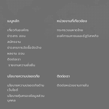
การใหญ่ อีสท์ วอเตอร์ ย้ำว่า การบริหาร
จัดการน้ำยุคใหม่ต้องมุ่งเน้นความคุ้มค่า
ตลอดระบบ โดยการนำน้ำบำบัดกลับมาใช้ใหม่
จะช่วยลดการพึ่งพาน้ำธรรมชาติและสร้าง
เมนูหลัก
หน่วยงานที่เกียวข้อง
สมดุลทางเศรษฐกิจและสิ่งแวดล้อมได้อย่าง
เป็นรูปธรรม ความร่วมมือระหว่างภาครัฐและ
เกี่ยวกับองค์กร
กระทรวงมหาดไทย
ภาคเอกชนในครั้งนี้ นับเป็นก้าวสำคัญของ
องค์การจัดการน้ำเสีย (อจน.) ในการร่วมวาง
ข่าวสาร อจน.
องค์การมหาชนและรัฐวิสาหกิจ
รากฐานโครงสร้างพื้นฐานด้านน้ำของ
สมัครงาน
ประเทศ เพื่อยกระดับประสิทธิภาพการใช้
ข่าวสารการจัดซื้อจัดจ้าง
ทรัพยากรน้ำให้เกิดประโยชน์สูงสุดและเป็นไป
ผลงาน อจน.
ตามมาตรฐานสากล
ติดต่อเรา
รายงานความยั่งยืน
นโยบายความปลอดภัย
ติดต่อเรา
นโยบายความปลอดภัยด้าน
ติดต่อหน่วยงานภายใน
เว็บไซต์
นโยบายคุ้มครองข้อมูลส่วน
บุคคล