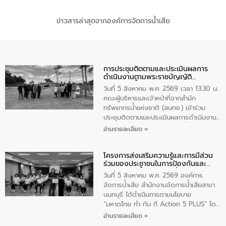
ข่าวสารล่าสุดจากองค์การจัดการน้ำเสีย
การประชุมติดตามและประเมินผลการ
ดำเนินงานตามพระราชบัญญัติ
ทรัพยากรน้ำ พ.ศ. 2561 ประจำ
วันที่ 5 สิงหาคม พ.ศ. 2569 เวลา 13.30 น.
ปีงบประมาณ พ.ศ. 2569
คณะผู้บริหารและเจ้าหน้าที่จากสำนัก
ทรัพยากรน้ำแห่งชาติ (สนทช.) เข้าร่วม
ประชุมติดตามและประเมินผลการดำเนินงาน
ตามพระราชบัญญัติทรัพยากรน้ำ พ.ศ. 2561
อ่านรายละเอียด »
ประจำปีงบประมาณ พ.ศ. 2569 ณ ศูนย์
บริหารจัดการคุณภาพน้ำเทศบาลตำบล
โครงการส่งเสริมความรู้และการมีส่วน
วัดสิงห์ จังหวัดชัยนาท โดยมีนายแสงชัย
ร่วมของประชาชนในการป้องกันและ
สุขชื่น นายกเทศมนตรีตำบลวัดสิงห์ คณะผู้
แก้ไขปัญหาน้ำเสียอย่างยั่งยืน
บริหารเทศบาลตำบลวัดสิงห์ ผู้นำชุมชน และ
วันที่ 5 สิงหาคม พ.ศ. 2569 องค์การ
ประชาชนในพื้นที่เทศบาลตำบลวัดสิงก์ที่มี
จัดการน้ำเสีย สำนักงานจัดการน้ำเสียสาขา
ส่วนได้ส่วนเสียในโครงก่อสร้างศูนย์บริหาร
นนทบุรี ได้ดำเนินการตามนโยบาย
จัดการคุณภาพน้ำเทศบาลตำบลวัดสิงห์
“มหาดไทย ทำ ทัน ที Action 5 PLUS” โดย
จังหวัดชัยนาท ให้การต้อนรับ
จัดโครงการส่งเสริมความรู้และการมีส่วน
อ่านรายละเอียด »
ร่วมของประชาชนในการป้องกันและแก้ไข