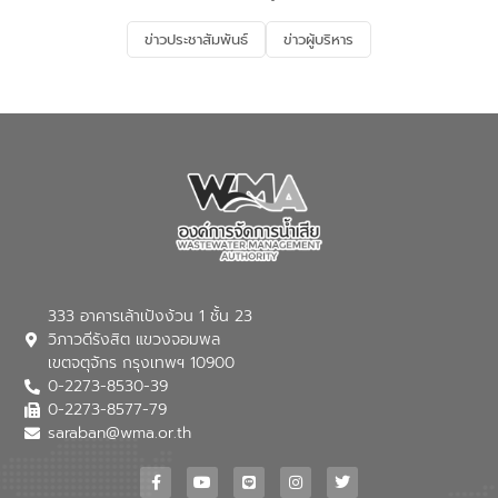
รองรับการเติบโตของเมือง รวมถึงการ
ลงทุนในอุตสาหกรรมแห่งอนาคต ตลอดจน
ข่าวประชาสัมพันธ์
ข่าวผู้บริหาร
มุ่งตอบโจทย์ความท้าทายจากวิกฤตการ
เปลี่ยนแปลงสภาพภูมิอากาศและความเสี่ยง
ภัยแล้งในระยะยาว การประสานความร่วมมือ
ในครั้งนี้เป็นการดึงจุดแข็งและความ
เชี่ยวชาญด้านระบบบำบัดน้ำเสียที่เป็นมิตร
ต่อสิ่งแวดล้อมของ องค์การจัดการน้ำเสีย
(อจน.) มาผสานกับประสบการณ์และ
เทคโนโลยีโครงข่ายน้ำครบวงจรในพื้นที่ EEC
ของอีสท์ วอเตอร์ เพื่อร่วมกันศึกษา
เทคโนโลยีการปรับปรุงคุณภาพน้ำ (Water
Reuse) และพัฒนารูปแบบการดำเนินงาน
ร่วมกับท้องถิ่นให้เกิดระบบบริหารจัดการน้ำ
อย่างเป็นรูปธรรม เพื่อรองรับความต้องการ
333 อาคารเล้าเป้งง้วน 1 ชั้น 23
ใช้น้ำที่พุ่งสูงขึ้นจากการขยายตัวของ
วิภาวดีรังสิต แขวงจอมพล
อุตสาหกรรม นายชีระ วงศบูรณะ ผู้อำนวย
เขตจตุจักร กรุงเทพฯ 10900
การองค์การจัดการน้ำเสีย กล่าวถึงภารกิจ
0-2273-8530-39
หลักของ อจน. ในการพัฒนาระบบบำบัดน้ำ
เสียเมื่อผสานกับความเชี่ยวชาญของอีสท์
0-2273-8577-79
วอเตอร์ จะช่วยขับเคลื่อนการศึกษาทั้งในมิติ
saraban@wma.or.th
ทางเทคนิคและความคุ้มค่าทางเศรษฐกิจ
เพื่อสนับสนุนการพัฒนาเมืองอย่างยั่งยืน
ขณะที่ นายบดินทร์ อุดล กรรมการผู้อำนวย