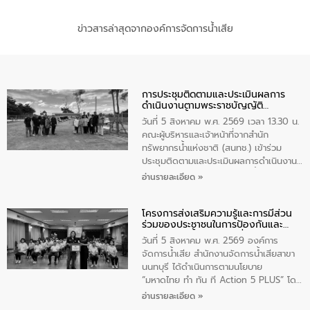
ข่าวสารล่าสุดจากองค์การจัดการน้ำเสีย
การประชุมติดตามและประเมินผลการ
ดำเนินงานตามพระราชบัญญัติ
ทรัพยากรน้ำ พ.ศ. 2561 ประจำ
วันที่ 5 สิงหาคม พ.ศ. 2569 เวลา 13.30 น.
ปีงบประมาณ พ.ศ. 2569
คณะผู้บริหารและเจ้าหน้าที่จากสำนัก
ทรัพยากรน้ำแห่งชาติ (สนทช.) เข้าร่วม
ประชุมติดตามและประเมินผลการดำเนินงาน
ตามพระราชบัญญัติทรัพยากรน้ำ พ.ศ. 2561
อ่านรายละเอียด »
ประจำปีงบประมาณ พ.ศ. 2569 ณ ศูนย์
บริหารจัดการคุณภาพน้ำเทศบาลตำบล
โครงการส่งเสริมความรู้และการมีส่วน
วัดสิงห์ จังหวัดชัยนาท โดยมีนายแสงชัย
ร่วมของประชาชนในการป้องกันและ
สุขชื่น นายกเทศมนตรีตำบลวัดสิงห์ คณะผู้
แก้ไขปัญหาน้ำเสียอย่างยั่งยืน
บริหารเทศบาลตำบลวัดสิงห์ ผู้นำชุมชน และ
วันที่ 5 สิงหาคม พ.ศ. 2569 องค์การ
ประชาชนในพื้นที่เทศบาลตำบลวัดสิงก์ที่มี
จัดการน้ำเสีย สำนักงานจัดการน้ำเสียสาขา
ส่วนได้ส่วนเสียในโครงก่อสร้างศูนย์บริหาร
นนทบุรี ได้ดำเนินการตามนโยบาย
จัดการคุณภาพน้ำเทศบาลตำบลวัดสิงห์
“มหาดไทย ทำ ทัน ที Action 5 PLUS” โดย
จังหวัดชัยนาท ให้การต้อนรับ
จัดโครงการส่งเสริมความรู้และการมีส่วน
อ่านรายละเอียด »
ร่วมของประชาชนในการป้องกันและแก้ไข