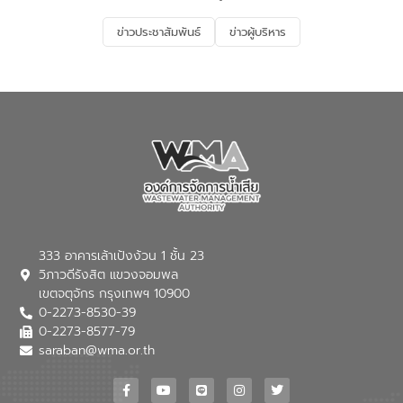
รองรับการเติบโตของเมือง รวมถึงการ
ลงทุนในอุตสาหกรรมแห่งอนาคต ตลอดจน
ข่าวประชาสัมพันธ์
ข่าวผู้บริหาร
มุ่งตอบโจทย์ความท้าทายจากวิกฤตการ
เปลี่ยนแปลงสภาพภูมิอากาศและความเสี่ยง
ภัยแล้งในระยะยาว การประสานความร่วมมือ
ในครั้งนี้เป็นการดึงจุดแข็งและความ
เชี่ยวชาญด้านระบบบำบัดน้ำเสียที่เป็นมิตร
ต่อสิ่งแวดล้อมของ องค์การจัดการน้ำเสีย
(อจน.) มาผสานกับประสบการณ์และ
เทคโนโลยีโครงข่ายน้ำครบวงจรในพื้นที่ EEC
ของอีสท์ วอเตอร์ เพื่อร่วมกันศึกษา
เทคโนโลยีการปรับปรุงคุณภาพน้ำ (Water
Reuse) และพัฒนารูปแบบการดำเนินงาน
ร่วมกับท้องถิ่นให้เกิดระบบบริหารจัดการน้ำ
อย่างเป็นรูปธรรม เพื่อรองรับความต้องการ
333 อาคารเล้าเป้งง้วน 1 ชั้น 23
ใช้น้ำที่พุ่งสูงขึ้นจากการขยายตัวของ
วิภาวดีรังสิต แขวงจอมพล
อุตสาหกรรม นายชีระ วงศบูรณะ ผู้อำนวย
เขตจตุจักร กรุงเทพฯ 10900
การองค์การจัดการน้ำเสีย กล่าวถึงภารกิจ
0-2273-8530-39
หลักของ อจน. ในการพัฒนาระบบบำบัดน้ำ
เสียเมื่อผสานกับความเชี่ยวชาญของอีสท์
0-2273-8577-79
วอเตอร์ จะช่วยขับเคลื่อนการศึกษาทั้งในมิติ
saraban@wma.or.th
ทางเทคนิคและความคุ้มค่าทางเศรษฐกิจ
เพื่อสนับสนุนการพัฒนาเมืองอย่างยั่งยืน
ขณะที่ นายบดินทร์ อุดล กรรมการผู้อำนวย