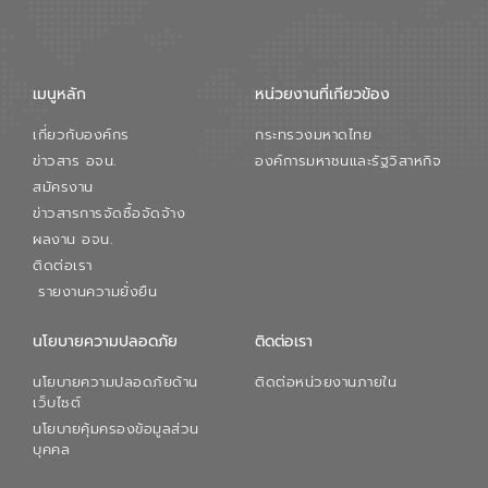
การใหญ่ อีสท์ วอเตอร์ ย้ำว่า การบริหาร
จัดการน้ำยุคใหม่ต้องมุ่งเน้นความคุ้มค่า
ตลอดระบบ โดยการนำน้ำบำบัดกลับมาใช้ใหม่
จะช่วยลดการพึ่งพาน้ำธรรมชาติและสร้าง
เมนูหลัก
หน่วยงานที่เกียวข้อง
สมดุลทางเศรษฐกิจและสิ่งแวดล้อมได้อย่าง
เป็นรูปธรรม ความร่วมมือระหว่างภาครัฐและ
เกี่ยวกับองค์กร
กระทรวงมหาดไทย
ภาคเอกชนในครั้งนี้ นับเป็นก้าวสำคัญของ
องค์การจัดการน้ำเสีย (อจน.) ในการร่วมวาง
ข่าวสาร อจน.
องค์การมหาชนและรัฐวิสาหกิจ
รากฐานโครงสร้างพื้นฐานด้านน้ำของ
สมัครงาน
ประเทศ เพื่อยกระดับประสิทธิภาพการใช้
ข่าวสารการจัดซื้อจัดจ้าง
ทรัพยากรน้ำให้เกิดประโยชน์สูงสุดและเป็นไป
ผลงาน อจน.
ตามมาตรฐานสากล
ติดต่อเรา
รายงานความยั่งยืน
นโยบายความปลอดภัย
ติดต่อเรา
นโยบายความปลอดภัยด้าน
ติดต่อหน่วยงานภายใน
เว็บไซต์
นโยบายคุ้มครองข้อมูลส่วน
บุคคล