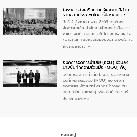
ปัญหาน้ำเสียอย่างยั่งยืน ภายใต้กิจกรรม
โครงการส่งเสริมความรู้และการมีส่วน
“ชุมชนร่วมใจ น้ำใสยั่งยืน” ได้บรรยายให้
ร่วมของประชาชนในการป้องกันและ
ความรู้เกี่ยวกับการจัดการน้ำเสียและการใช้
แก้ไขปัญหาน้ำเสียอย่างยั่งยืน
ถังดักไขมันให้แก่นักเรียนโรงเรียนวัดบ่อ
วันที่ 4 สิงหาคม พ.ศ. 2569 องค์การ
(นันทวิทยา) เทศบาลนครปากเกร็ด อำเภอ
จัดการน้ำเสีย สำนักงานจัดการน้ำเสียสาขา
ปากเกร็ด จังหวัดนนทบุรี จำนวน 30 คน
พะเยา จัดกิจกรรมภายใต้โครงการส่งเสริม
ความรู้และการมีส่วนร่วมของประชาชนในการ
ป้องกันและแก้ไขปัญหาน้ำเสียอย่างยั่งยืน
อ่านรายละเอียด »
ตามนโยบาย “มหาดไทย ทำทันที Action 5
Plus” โดยจัดอบรมให้ความรู้เรื่องน้ำเสีย
องค์การจัดการน้ำเสีย (อจน.) ร่วมลง
ชุมชนและการบำบัดน้ำเสียเบื้องต้น ให้กับ
นามบันทึกความร่วมมือ (MOU) กับ
นักเรียนชั้นประถมศึกษาปีที่ 5 โรงเรียน
บริษัท จัดการและพัฒนาทรัพยากรน้ำ
เทศบาล 1 (พะเยาประชานุกูล) จำนวน 30
องค์การจัดการน้ำเสีย (อจน.) ร่วมลงนาม
ภาคตะวันออก จำกัด (มหาชน) หรือ อีส
คน
บันทึกความร่วมมือ (MOU) กับ บริษัท
ท์ วอเตอร์
จัดการและพัฒนาทรัพยากรน้ำภาคตะวัน
ออก จำกัด (มหาชน) หรือ อีสท์ วอเตอร์
เมื่อวันอังคารที่ 4 สิงหาคม 2569 ณ ห้อง
อ่านรายละเอียด »
อเนกประสงค์ ชั้น 22 อาคารอีสท์วอเตอร์
ในหัวข้อ “การร่วมศึกษาแนวทางการบริหาร
จัดการน้ำเสียและการนำน้ำกลับมาใช้ประโยชน์
ของประเทศไทย” เพื่อยกระดับการบริหาร
จัดการทรัพยากรน้ำ เสริมสร้างความมั่นคง
ด้านน้ำของประเทศ และเตรียมความพร้อม
หมวดหมู่