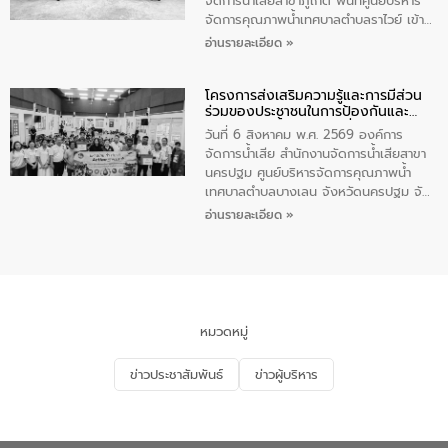
จัดการน้ำเสียสาขาภูเก็ต พื้นที่ศูนย์บริหาร
จัดการคุณภาพน้ำเทศบาลตำบลราไวย์ เข้า
ร่วมโครงการราไวย์สวยด้วยมือและใจเรา
อ่านรายละเอียด »
โดยมีนายเทมส์ ไกรทัศน์ นายกเทศมนตรี
ตำบลราไวย์ เจ้าหน้าที่เทศบาล ชาวบ้าน
โครงการส่งเสริมความรู้และการมีส่วน
ประชาชน ตัวแทนจากโรงแรมต่างๆ ในเขต
ร่วมของประชาชนในการป้องกันและ
เทศบาลตำบลราไวย์ ศูนย์บริหารจัดการ
แก้ไขปัญหาน้ำเสียอย่างยั่งยืน
คุณภาพน้ำเทศบาลตำบลราไวย์ นำโดยนาย
วันที่ 6 สิงหาคม พ.ศ. 2569 องค์การ
น้อย แก้วเศษ ผู้จัดการสำนักงานจัดการน้ำ
จัดการน้ำเสีย สำนักงานจัดการน้ำเสียสาขา
เสียสาขาภูเก็ต พร้อมด้วยเจ้าหน้าที่ จำนวน
นครปฐม ศูนย์บริหารจัดการคุณภาพน้ำ
5 คน ร่วมทำกิจกรรม ทำความสะอาด
เทศบาลตำบลบางเลน จังหวัดนครปฐม จัด
ชายหาดและแหล่งท่องเที่ยว ณ บริเวณ
กิจกรรมภายใต้โครงการส่งเสริมความรู้และ
อ่านรายละเอียด »
แหลมพรหมเทพ หมู่ที่ 6 ตำบลราไวย์
การมีส่วนร่วมของประชาชนในการป้องกัน
อำเภอเมือง จังหวัดภูเก็ต
และแก้ไขปัญหาน้ำเสียอย่างยั่งยืน ตาม
นโยบาย “มหาดไทย ทำ ทัน ที Action 5
PLUS” โดยจัดอบรมให้ความรู้แก่ประชาชน
และนักเรียน เพื่อส่งเสริมความรู้ด้านการ
จัดการน้ำเสียและสร้างจิตสำนึกในการ
หมวดหมู่
อนุรักษ์สิ่งแวดล้อม ในหัวข้อ “น้ำเสียชุมชน
และการบำบัดน้ำเสียเบื้องต้น” โดยให้ความรู้
ข่าวประชาสัมพันธ์
ข่าวผู้บริหาร
เกี่ยวกับสาเหตุและผลกระทบของน้ำเสีย
แนวทางการลดการเกิดน้ำเสียจากแหล่ง
กำเนิด การบำบัดน้ำเสียเบื้องต้นในครัวเรือน
ณ เทศบาลตำบลบางเลน จังหวัดนครปฐม