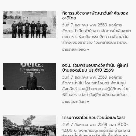
กิจกรรมจิตอาสาพัฒนาวันสําคัญของ
ชาติไทย
วันที่ 7 สิงหาคม พ.ศ. 2569 องค์การ
จัดการน้ำเสีย สำนักงาานจัดการน้ำเสียสาขา
มุกดาหาร ร่วมกิจกรรมจิตอาสาพัฒนาวัน
สําคัญของชาติไทย “วันคล้ายวันพระราช
สมภพ สมเด็จพระนางเจ้าสิริกิติ์พระบรม
อ่านรายละเอียด »
ราชินีนาถ พระบรมราชชนนีพันปีหลวง และ
วันแม่แห่งชาติ 12 สิงหาคม” โดยมีนายชลิต
อจน. ร่วมพิธีมอบรางวัลกำนัน ผู้ใหญ่
ทิพย์คำ รองผู้ว่าราชการจังหวัดมุกดาหาร
บ้านยอดเยี่ยม ประจำปี 2569
เป็นประธานในพิธี ณ เรือนจําชั่วคราวนาโสก
ตําบลนาโสก อําเภอเมืองมุกดาหาร จังหวัด
วันที่ 7 สิงหาคม พ.ศ. 2569 องค์การ
มุกดาหาร โดยในกิจกรรมได้ร่วมปลูกป่า และ
จัดการน้ำเสีย โดยว่าที่ร้อยตรี พัฒนภูมิ
ทําความสะอาดภายในบริเวณ จัดกิจกรรม
อังศุสิงห์ รองผู้อำนวยการปฏิบัติการ ร่วม
เพื่อถวายเป็นพระราชกุศล สมเด็จพระนาง
พิธีมอบรางวัลกำนันผู้ใหญ่บ้านยอดเยี่ยม ณ
เจ้าสิริกิติ์พระบรมราชินีนาถ พระบรมราช
ทำเนียบรัฐบาล โดยมีนายอนุทิน ชาญวีรกูล
อ่านรายละเอียด »
ชนนีพันปีหลวง พร้อมถวายสัจปฏิญาณ
นายกรัฐมนตรีและรัฐมนตรีว่าการกระทรวง
ทำความดีด้วยหัวใจ
มหาดไทย เป็นประธานมอบรางวัลแหนบ
โครงการราไวย์สวยด้วยมือและใจเรา
ทองคำและประกาศเกียรติคุณให้แก่ กำนัน
ผู้ใหญ่บ้านยอดเยี่ยม พร้อมกล่าวชื่นชม ให้
วันที่ 7 สิงหาคม พ.ศ. 2569 เวลา 9:00-
โอวาท และมอบนโยบาย
12:00 น. องค์การจัดการน้ำเสีย สำนักงาน