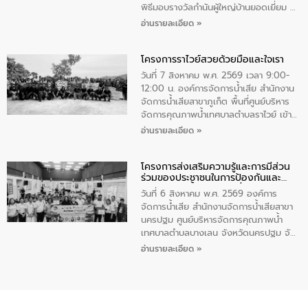
เพื่อถวายเป็นพระราชกุศล สมเด็จพระนาง
พิธีมอบรางวัลกำนันผู้ใหญ่บ้านยอดเยี่ยม ณ
เจ้าสิริกิติ์พระบรมราชินีนาถ พระบรมราช
ทำเนียบรัฐบาล โดยมีนายอนุทิน ชาญวีรกูล
อ่านรายละเอียด »
ชนนีพันปีหลวง พร้อมถวายสัจปฏิญาณ
นายกรัฐมนตรีและรัฐมนตรีว่าการกระทรวง
ทำความดีด้วยหัวใจ
มหาดไทย เป็นประธานมอบรางวัลแหนบ
โครงการราไวย์สวยด้วยมือและใจเรา
ทองคำและประกาศเกียรติคุณให้แก่ กำนัน
ผู้ใหญ่บ้านยอดเยี่ยม พร้อมกล่าวชื่นชม ให้
วันที่ 7 สิงหาคม พ.ศ. 2569 เวลา 9:00-
โอวาท และมอบนโยบาย
12:00 น. องค์การจัดการน้ำเสีย สำนักงาน
จัดการน้ำเสียสาขาภูเก็ต พื้นที่ศูนย์บริหาร
จัดการคุณภาพน้ำเทศบาลตำบลราไวย์ เข้า
ร่วมโครงการราไวย์สวยด้วยมือและใจเรา
อ่านรายละเอียด »
โดยมีนายเทมส์ ไกรทัศน์ นายกเทศมนตรี
ตำบลราไวย์ เจ้าหน้าที่เทศบาล ชาวบ้าน
โครงการส่งเสริมความรู้และการมีส่วน
ประชาชน ตัวแทนจากโรงแรมต่างๆ ในเขต
ร่วมของประชาชนในการป้องกันและ
เทศบาลตำบลราไวย์ ศูนย์บริหารจัดการ
แก้ไขปัญหาน้ำเสียอย่างยั่งยืน
คุณภาพน้ำเทศบาลตำบลราไวย์ นำโดยนาย
วันที่ 6 สิงหาคม พ.ศ. 2569 องค์การ
น้อย แก้วเศษ ผู้จัดการสำนักงานจัดการน้ำ
จัดการน้ำเสีย สำนักงานจัดการน้ำเสียสาขา
เสียสาขาภูเก็ต พร้อมด้วยเจ้าหน้าที่ จำนวน
นครปฐม ศูนย์บริหารจัดการคุณภาพน้ำ
5 คน ร่วมทำกิจกรรม ทำความสะอาด
เทศบาลตำบลบางเลน จังหวัดนครปฐม จัด
ชายหาดและแหล่งท่องเที่ยว ณ บริเวณ
กิจกรรมภายใต้โครงการส่งเสริมความรู้และ
อ่านรายละเอียด »
แหลมพรหมเทพ หมู่ที่ 6 ตำบลราไวย์
การมีส่วนร่วมของประชาชนในการป้องกัน
อำเภอเมือง จังหวัดภูเก็ต
และแก้ไขปัญหาน้ำเสียอย่างยั่งยืน ตาม
นโยบาย “มหาดไทย ทำ ทัน ที Action 5
PLUS” โดยจัดอบรมให้ความรู้แก่ประชาชน