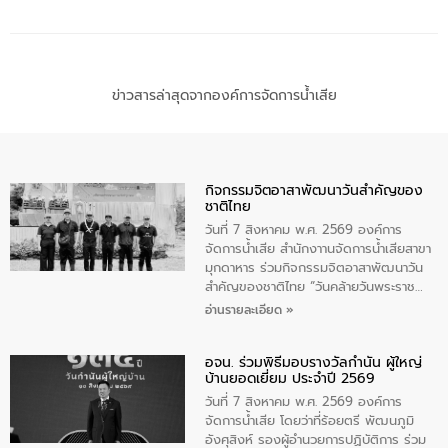
ข่าวสารล่าสุดจากองค์การจัดการน้ำเสีย
กิจกรรมจิตอาสาพัฒนาวันสําคัญของ
ชาติไทย
วันที่ 7 สิงหาคม พ.ศ. 2569 องค์การ
จัดการน้ำเสีย สำนักงาานจัดการน้ำเสียสาขา
มุกดาหาร ร่วมกิจกรรมจิตอาสาพัฒนาวัน
สําคัญของชาติไทย “วันคล้ายวันพระราช
สมภพ สมเด็จพระนางเจ้าสิริกิติ์พระบรม
อ่านรายละเอียด »
ราชินีนาถ พระบรมราชชนนีพันปีหลวง และ
วันแม่แห่งชาติ 12 สิงหาคม” โดยมีนายชลิต
อจน. ร่วมพิธีมอบรางวัลกำนัน ผู้ใหญ่
ทิพย์คำ รองผู้ว่าราชการจังหวัดมุกดาหาร
บ้านยอดเยี่ยม ประจำปี 2569
เป็นประธานในพิธี ณ เรือนจําชั่วคราวนาโสก
ตําบลนาโสก อําเภอเมืองมุกดาหาร จังหวัด
วันที่ 7 สิงหาคม พ.ศ. 2569 องค์การ
มุกดาหาร โดยในกิจกรรมได้ร่วมปลูกป่า และ
จัดการน้ำเสีย โดยว่าที่ร้อยตรี พัฒนภูมิ
ทําความสะอาดภายในบริเวณ จัดกิจกรรม
อังศุสิงห์ รองผู้อำนวยการปฏิบัติการ ร่วม