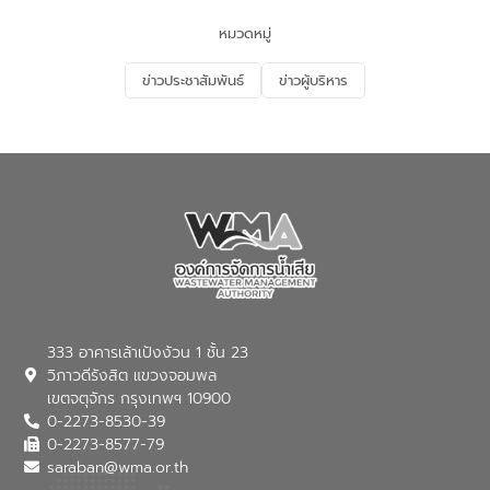
และนักเรียน เพื่อส่งเสริมความรู้ด้านการ
จัดการน้ำเสียและสร้างจิตสำนึกในการ
หมวดหมู่
อนุรักษ์สิ่งแวดล้อม ในหัวข้อ “น้ำเสียชุมชน
และการบำบัดน้ำเสียเบื้องต้น” โดยให้ความรู้
ข่าวประชาสัมพันธ์
ข่าวผู้บริหาร
เกี่ยวกับสาเหตุและผลกระทบของน้ำเสีย
แนวทางการลดการเกิดน้ำเสียจากแหล่ง
กำเนิด การบำบัดน้ำเสียเบื้องต้นในครัวเรือน
ณ เทศบาลตำบลบางเลน จังหวัดนครปฐม
333 อาคารเล้าเป้งง้วน 1 ชั้น 23
วิภาวดีรังสิต แขวงจอมพล
เขตจตุจักร กรุงเทพฯ 10900
0-2273-8530-39
0-2273-8577-79
saraban@wma.or.th