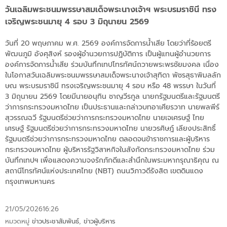
วันเฉลิมพระชนมพรรษาสมเด็จพระนางเจ้าฯ พระบรมราชินี ทรง
เจริญพระชนมายุ 4 รอบ 3 มิถุนายน 2569
วันที่ 20 พฤษภาคม พ.ศ. 2569 องค์การจัดการน้ำเสีย โดยว่าที่ร้อยตรี
พัฒนภูมิ อังศุสิงห์ รองผู้อำนวยการปฏิบัติการ เป็นผู้แทนผู้อำนวยการ
องค์การจัดการน้ำเสีย ร่วมบันทึกเทปโทรทัศน์ถวายพระพรชัยมงคล เนื่อง
ในโอกาสวันเฉลิมพระชนมพรรษาสมเด็จพระนางเจ้าสุทิดา พัชรสุธาพิมลลัก
ษณ พระบรมราชินี ทรงเจริญพระชนมายุ 4 รอบ หรือ 48 พรรษา ในวันที่
3 มิถุนายน 2569 โดยมีนายอนุทิน ชาญวีรกูล นายกรัฐมนตรีและรัฐมนตรี
ว่าการกระทรวงมหาดไทย เป็นประธานและกล่าวบทอาเศียรวาท นายพลพีร์
สุวรรณฉวี รัฐมนตรีช่วยว่าการกระทรวงมหาดไทย นายเจเศรษฐ์ ไทย
เศรษฐ์ รัฐมนตรีช่วยว่าการกระทรวงมหาดไทย นายวรศิษฎ์ เลียงประสิทธิ์
รัฐมนตรีช่วยว่าการกระทรวงมหาดไทย ตลอดจนข้าราชการและผู้บริหาร
กระทรวงมหาดไทย ผู้บริหารรัฐวิสาหกิจในสังกัดกระทรวงมหาดไทย ร่วม
บันทึกเทปฯ เพื่อแสดงความจงรักภักดีและสำนึกในพระมหากรุณาธิคุณ ณ
สถานีโทรทัศน์แห่งประเทศไทย (NBT) ถนนวิภาวดีรังสิต เขตดินแดง
กรุงเทพมหานคร
21/05/2026
16:26
หมวดหมู่
ข่าวประชาสัมพันธ์
,
ข่าวผู้บริหาร