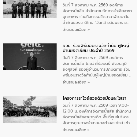
วันที่ 7 สิงหาคม พ.ศ. 2569 องค์การ
จัดการน้ำเสีย สำนักงาานจัดการน้ำเสียสาขา
มุกดาหาร ร่วมกิจกรรมจิตอาสาพัฒนาวัน
สําคัญของชาติไทย “วันคล้ายวันพระราช
สมภพ สมเด็จพระนางเจ้าสิริกิติ์พระบรม
อ่านรายละเอียด »
ราชินีนาถ พระบรมราชชนนีพันปีหลวง และ
วันแม่แห่งชาติ 12 สิงหาคม” โดยมีนายชลิต
อจน. ร่วมพิธีมอบรางวัลกำนัน ผู้ใหญ่
ทิพย์คำ รองผู้ว่าราชการจังหวัดมุกดาหาร
บ้านยอดเยี่ยม ประจำปี 2569
เป็นประธานในพิธี ณ เรือนจําชั่วคราวนาโสก
ตําบลนาโสก อําเภอเมืองมุกดาหาร จังหวัด
วันที่ 7 สิงหาคม พ.ศ. 2569 องค์การ
มุกดาหาร โดยในกิจกรรมได้ร่วมปลูกป่า และ
จัดการน้ำเสีย โดยว่าที่ร้อยตรี พัฒนภูมิ
ทําความสะอาดภายในบริเวณ จัดกิจกรรม
อังศุสิงห์ รองผู้อำนวยการปฏิบัติการ ร่วม
เพื่อถวายเป็นพระราชกุศล สมเด็จพระนาง
พิธีมอบรางวัลกำนันผู้ใหญ่บ้านยอดเยี่ยม ณ
เจ้าสิริกิติ์พระบรมราชินีนาถ พระบรมราช
ทำเนียบรัฐบาล โดยมีนายอนุทิน ชาญวีรกูล
อ่านรายละเอียด »
ชนนีพันปีหลวง พร้อมถวายสัจปฏิญาณ
นายกรัฐมนตรีและรัฐมนตรีว่าการกระทรวง
ทำความดีด้วยหัวใจ
มหาดไทย เป็นประธานมอบรางวัลแหนบ
โครงการราไวย์สวยด้วยมือและใจเรา
ทองคำและประกาศเกียรติคุณให้แก่ กำนัน
ผู้ใหญ่บ้านยอดเยี่ยม พร้อมกล่าวชื่นชม ให้
วันที่ 7 สิงหาคม พ.ศ. 2569 เวลา 9:00-
โอวาท และมอบนโยบาย
12:00 น. องค์การจัดการน้ำเสีย สำนักงาน
จัดการน้ำเสียสาขาภูเก็ต พื้นที่ศูนย์บริหาร
จัดการคุณภาพน้ำเทศบาลตำบลราไวย์ เข้า
ร่วมโครงการราไวย์สวยด้วยมือและใจเรา
อ่านรายละเอียด »
โดยมีนายเทมส์ ไกรทัศน์ นายกเทศมนตรี