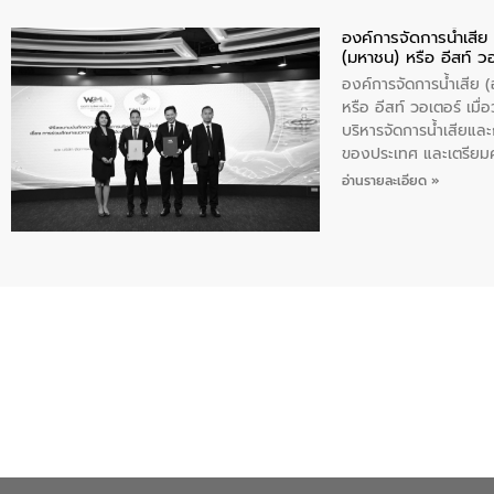
องค์การจัดการน้ำเสี
(มหาชน) หรือ อีสท์ ว
องค์การจัดการน้ำเสีย
หรือ อีสท์ วอเตอร์ เม
บริหารจัดการน้ำเสียแล
ของประเทศ และเตรียม
ท้าทายจากวิกฤตการเปล
อ่านรายละเอียด »
ความเชี่ยวชาญด้านระบบ
ข่ายน้ำครบวงจรในพื้น
ดำเนินงานร่วมกับท้องถิ
อุตสาหกรรม นายชีระ ว
กับความเชี่ยวชาญของอี
เมืองอย่างยั่งยืน ขณะท
ตลอดระบบ โดยการนำน้ำ
ความร่วมมือระหว่างภาค
ฐานด้านน้ำของประเทศ เ