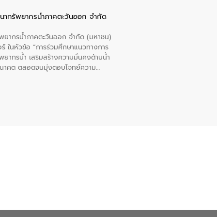
ัฒนาทรัพยากรน้ำภาคตะวันออก จำกัด
รัพยากรน้ำภาคตะวันออก จำกัด (มหาชน)
ตอร์ ในหัวข้อ “การร่วมศึกษาแนวทางการ
พยากรน้ำ เสริมสร้างความมั่นคงด้านน้ำ
อนาคต ตลอดจนมุ่งตอบโจทย์ความ
ือในครั้งนี้เป็นการดึงจุดแข็งและ
 มาผสานกับประสบการณ์และเทคโนโลยีโครง
น้ำ (Water Reuse) และพัฒนารูปแบบการ
ที่พุ่งสูงขึ้นจากการขยายตัวของ
นการพัฒนาระบบบำบัดน้ำเสียเมื่อผสาน
างเศรษฐกิจ เพื่อสนับสนุนการพัฒนา
ดการน้ำยุคใหม่ต้องมุ่งเน้นความคุ้มค่า
ิจและสิ่งแวดล้อมได้อย่างเป็นรูปธรรม
น.) ในการร่วมวางรากฐานโครงสร้างพื้น
ปตามมาตรฐานสากล