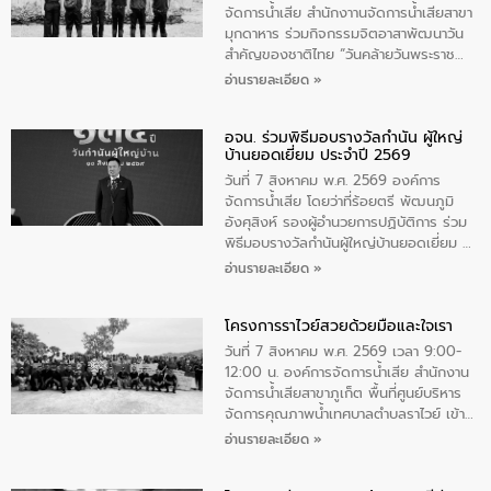
จัดการน้ำเสีย สำนักงาานจัดการน้ำเสียสาขา
มุกดาหาร ร่วมกิจกรรมจิตอาสาพัฒนาวัน
สําคัญของชาติไทย “วันคล้ายวันพระราช
สมภพ สมเด็จพระนางเจ้าสิริกิติ์พระบรม
อ่านรายละเอียด »
ราชินีนาถ พระบรมราชชนนีพันปีหลวง และ
วันแม่แห่งชาติ 12 สิงหาคม” โดยมีนายชลิต
อจน. ร่วมพิธีมอบรางวัลกำนัน ผู้ใหญ่
ทิพย์คำ รองผู้ว่าราชการจังหวัดมุกดาหาร
บ้านยอดเยี่ยม ประจำปี 2569
เป็นประธานในพิธี ณ เรือนจําชั่วคราวนาโสก
ตําบลนาโสก อําเภอเมืองมุกดาหาร จังหวัด
วันที่ 7 สิงหาคม พ.ศ. 2569 องค์การ
มุกดาหาร โดยในกิจกรรมได้ร่วมปลูกป่า และ
จัดการน้ำเสีย โดยว่าที่ร้อยตรี พัฒนภูมิ
ทําความสะอาดภายในบริเวณ จัดกิจกรรม
อังศุสิงห์ รองผู้อำนวยการปฏิบัติการ ร่วม
เพื่อถวายเป็นพระราชกุศล สมเด็จพระนาง
พิธีมอบรางวัลกำนันผู้ใหญ่บ้านยอดเยี่ยม ณ
เจ้าสิริกิติ์พระบรมราชินีนาถ พระบรมราช
ทำเนียบรัฐบาล โดยมีนายอนุทิน ชาญวีรกูล
อ่านรายละเอียด »
ชนนีพันปีหลวง พร้อมถวายสัจปฏิญาณ
นายกรัฐมนตรีและรัฐมนตรีว่าการกระทรวง
ทำความดีด้วยหัวใจ
มหาดไทย เป็นประธานมอบรางวัลแหนบ
โครงการราไวย์สวยด้วยมือและใจเรา
ทองคำและประกาศเกียรติคุณให้แก่ กำนัน
ผู้ใหญ่บ้านยอดเยี่ยม พร้อมกล่าวชื่นชม ให้
วันที่ 7 สิงหาคม พ.ศ. 2569 เวลา 9:00-
โอวาท และมอบนโยบาย
12:00 น. องค์การจัดการน้ำเสีย สำนักงาน
จัดการน้ำเสียสาขาภูเก็ต พื้นที่ศูนย์บริหาร
จัดการคุณภาพน้ำเทศบาลตำบลราไวย์ เข้า
ร่วมโครงการราไวย์สวยด้วยมือและใจเรา
อ่านรายละเอียด »
โดยมีนายเทมส์ ไกรทัศน์ นายกเทศมนตรี
ตำบลราไวย์ เจ้าหน้าที่เทศบาล ชาวบ้าน