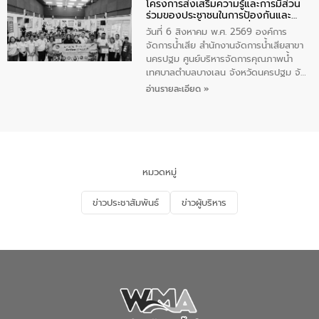
โครงการส่งเสริมความรู้และการมีส่วน
ประชาชน ตัวแทนจากโรงแรมต่างๆ ในเขต
ร่วมของประชาชนในการป้องกันและ
เทศบาลตำบลราไวย์ ศูนย์บริหารจัดการ
แก้ไขปัญหาน้ำเสียอย่างยั่งยืน
คุณภาพน้ำเทศบาลตำบลราไวย์ นำโดยนาย
วันที่ 6 สิงหาคม พ.ศ. 2569 องค์การ
น้อย แก้วเศษ ผู้จัดการสำนักงานจัดการน้ำ
จัดการน้ำเสีย สำนักงานจัดการน้ำเสียสาขา
เสียสาขาภูเก็ต พร้อมด้วยเจ้าหน้าที่ จำนวน
นครปฐม ศูนย์บริหารจัดการคุณภาพน้ำ
5 คน ร่วมทำกิจกรรม ทำความสะอาด
เทศบาลตำบลบางเลน จังหวัดนครปฐม จัด
ชายหาดและแหล่งท่องเที่ยว ณ บริเวณ
กิจกรรมภายใต้โครงการส่งเสริมความรู้และ
อ่านรายละเอียด »
แหลมพรหมเทพ หมู่ที่ 6 ตำบลราไวย์
การมีส่วนร่วมของประชาชนในการป้องกัน
อำเภอเมือง จังหวัดภูเก็ต
และแก้ไขปัญหาน้ำเสียอย่างยั่งยืน ตาม
นโยบาย “มหาดไทย ทำ ทัน ที Action 5
PLUS” โดยจัดอบรมให้ความรู้แก่ประชาชน
และนักเรียน เพื่อส่งเสริมความรู้ด้านการ
จัดการน้ำเสียและสร้างจิตสำนึกในการ
หมวดหมู่
อนุรักษ์สิ่งแวดล้อม ในหัวข้อ “น้ำเสียชุมชน
และการบำบัดน้ำเสียเบื้องต้น” โดยให้ความรู้
ข่าวประชาสัมพันธ์
ข่าวผู้บริหาร
เกี่ยวกับสาเหตุและผลกระทบของน้ำเสีย
แนวทางการลดการเกิดน้ำเสียจากแหล่ง
กำเนิด การบำบัดน้ำเสียเบื้องต้นในครัวเรือน
ณ เทศบาลตำบลบางเลน จังหวัดนครปฐม