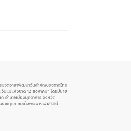
จกรรมจิตอาสาพัฒนาวันสําคัญของชาติไทย
ะวันแม่แห่งชาติ 12 สิงหาคม” โดยมีนาย
สก อําเภอเมืองมุกดาหาร จังหวัด
าชกุศล สมเด็จพระนางเจ้าสิริกิติ์