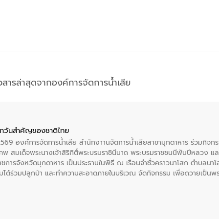
าวสารล่าสุดจากองค์การจัดการน้ำเสีย
าวันสําคัญของชาติไทย
 2569 องค์การจัดการน้ำเสีย สำนักงาานจัดการน้ำเสียสาขามุกดาหาร ร่วมกิ
พ สมเด็จพระนางเจ้าสิริกิติ์พระบรมราชินีนาถ พระบรมราชชนนีพันปีหลวง แล
าราชการจังหวัดมุกดาหาร เป็นประธานในพิธี ณ เรือนจําชั่วคราวนาโสก ตําบลนาโ
ได้ร่วมปลูกป่า และทําความสะอาดภายในบริเวณ จัดกิจกรรม เพื่อถวายเป็นพระร
บรมราชชนนีพันปีหลวง พร้อมถวายสัจปฏิญาณ ทำความดีด้วยหัวใจ