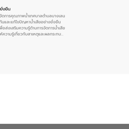
ั่งยืน
หารจัดการคุณภาพน้ำเทศบาลตำบลบางเลน
นและแก้ไขปัญหาน้ำเสียอย่างยั่งยืน
อส่งเสริมความรู้ด้านการจัดการน้ำเสีย
ให้ความรู้เกี่ยวกับสาเหตุและผลกระทบ
ณ เทศบาลตำบลบางเลน จังหวัดนครปฐม