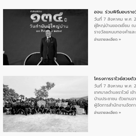
อจน. ร่วมพิธีมอบรางว
วันที่ 7 สิงหาคม พ.ศ. 
ผู้ใหญ่บ้านยอดเยี่ยม
รางวัลแหนบทองคำและปร
อ่านรายละเอียด »
โครงการราไวย์สวยด้ว
วันที่ 7 สิงหาคม พ.ศ. 
เทศบาลตำบลราไวย์ เข้า
บ้านประชาชน ตัวแทนจา
ผู้จัดการสำนักงานจัดก
บริเวณแหลมพรหมเทพ หมู
อ่านรายละเอียด »