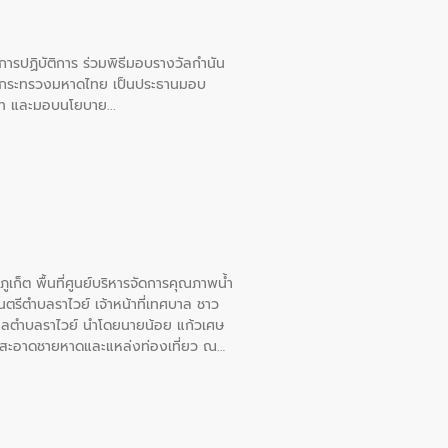
ยการปฏิบัติการ ร่วมพิธีมอบรางวัลกำนัน
การกระทรวงมหาดไทย เป็นประธานมอบ
อวาท และมอบนโยบาย
เก็ต พื้นที่ศูนย์บริหารจัดการคุณภาพน้ำ
รีตำบลราไวย์ เจ้าหน้าที่เทศบาล ชาว
าลตำบลราไวย์ นำโดยนายน้อย แก้วเศษ
วามสะอาดชายหาดและแหล่งท่องเที่ยว ณ