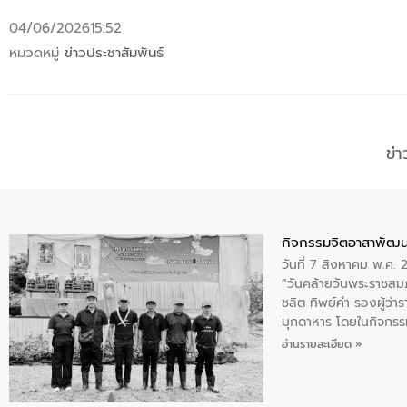
04/06/2026
15:52
หมวดหมู่
ข่าวประชาสัมพันธ์
ข่
กิจกรรมจิตอาสาพัฒน
วันที่ 7 สิงหาคม พ.ศ.
“วันคล้ายวันพระราชสมภ
ชลิต ทิพย์คำ รองผู้ว่
มุกดาหาร โดยในกิจกรรม
พระบรมราชินีนาถ พระ
อ่านรายละเอียด »