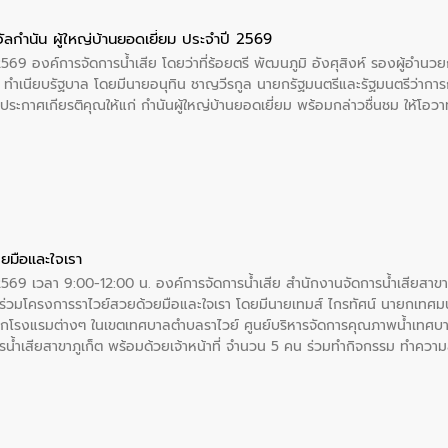
ัลกำนัน ผู้ใหญ่บ้านยอดเยี่ยม ประจำปี 2569
2569 องค์การจัดการน้ำเสีย โดยว่าที่ร้อยตรี พัฒนภูมิ อังศุสิงห์ รองผู้อำนว
 ณ ทำเนียบรัฐบาล โดยมีนายอนุทิน ชาญวีรกูล นายกรัฐมนตรีและรัฐมนตรีว่า
ะกาศเกียรติคุณให้แก่ กำนันผู้ใหญ่บ้านยอดเยี่ยม พร้อมกล่าวชื่นชม ให้โ
ยมือและใจเรา
2569 เวลา 9:00-12:00 น. องค์การจัดการน้ำเสีย สำนักงานจัดการน้ำเสียสาขาภู
ร่วมโครงการราไวย์สวยด้วยมือและใจเรา โดยมีนายเทมส์ ไกรทัศน์ นายกเทศมนต
กโรงแรมต่างๆ ในเขตเทศบาลตำบลราไวย์ ศูนย์บริหารจัดการคุณภาพน้ำเทศบ
ารน้ำเสียสาขาภูเก็ต พร้อมด้วยเจ้าหน้าที่ จำนวน 5 คน ร่วมทำกิจกรรม ทำค
่ที่ 6 ตำบลราไวย์ อำเภอเมือง จังหวัดภูเก็ต