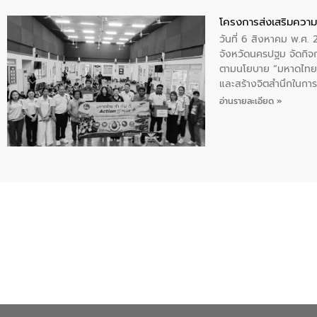
โครงการส่งเสริมความร
วันที่ 6 สิงหาคม พ.ศ
จังหวัดนครปฐม จัดกิจก
ตามนโยบาย “มหาดไทย ทำ
และสร้างจิตสำนึกในการอ
ของน้ำเสีย แนวทางการ
อ่านรายละเอียด »