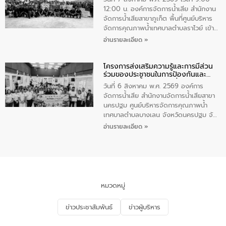
โอวาท และมอบนโยบาย
12:00 น. องค์การจัดการน้ำเสีย สำนักงาน
จัดการน้ำเสียสาขาภูเก็ต พื้นที่ศูนย์บริหาร
จัดการคุณภาพน้ำเทศบาลตำบลราไวย์ เข้า
ร่วมโครงการราไวย์สวยด้วยมือและใจเรา
อ่านรายละเอียด »
โดยมีนายเทมส์ ไกรทัศน์ นายกเทศมนตรี
ตำบลราไวย์ เจ้าหน้าที่เทศบาล ชาวบ้าน
โครงการส่งเสริมความรู้และการมีส่วน
ประชาชน ตัวแทนจากโรงแรมต่างๆ ในเขต
ร่วมของประชาชนในการป้องกันและ
เทศบาลตำบลราไวย์ ศูนย์บริหารจัดการ
แก้ไขปัญหาน้ำเสียอย่างยั่งยืน
คุณภาพน้ำเทศบาลตำบลราไวย์ นำโดยนาย
วันที่ 6 สิงหาคม พ.ศ. 2569 องค์การ
น้อย แก้วเศษ ผู้จัดการสำนักงานจัดการน้ำ
จัดการน้ำเสีย สำนักงานจัดการน้ำเสียสาขา
เสียสาขาภูเก็ต พร้อมด้วยเจ้าหน้าที่ จำนวน
นครปฐม ศูนย์บริหารจัดการคุณภาพน้ำ
5 คน ร่วมทำกิจกรรม ทำความสะอาด
เทศบาลตำบลบางเลน จังหวัดนครปฐม จัด
ชายหาดและแหล่งท่องเที่ยว ณ บริเวณ
กิจกรรมภายใต้โครงการส่งเสริมความรู้และ
อ่านรายละเอียด »
แหลมพรหมเทพ หมู่ที่ 6 ตำบลราไวย์
การมีส่วนร่วมของประชาชนในการป้องกัน
อำเภอเมือง จังหวัดภูเก็ต
และแก้ไขปัญหาน้ำเสียอย่างยั่งยืน ตาม
นโยบาย “มหาดไทย ทำ ทัน ที Action 5
PLUS” โดยจัดอบรมให้ความรู้แก่ประชาชน
และนักเรียน เพื่อส่งเสริมความรู้ด้านการ
จัดการน้ำเสียและสร้างจิตสำนึกในการ
หมวดหมู่
อนุรักษ์สิ่งแวดล้อม ในหัวข้อ “น้ำเสียชุมชน
และการบำบัดน้ำเสียเบื้องต้น” โดยให้ความรู้
ข่าวประชาสัมพันธ์
ข่าวผู้บริหาร
เกี่ยวกับสาเหตุและผลกระทบของน้ำเสีย
แนวทางการลดการเกิดน้ำเสียจากแหล่ง