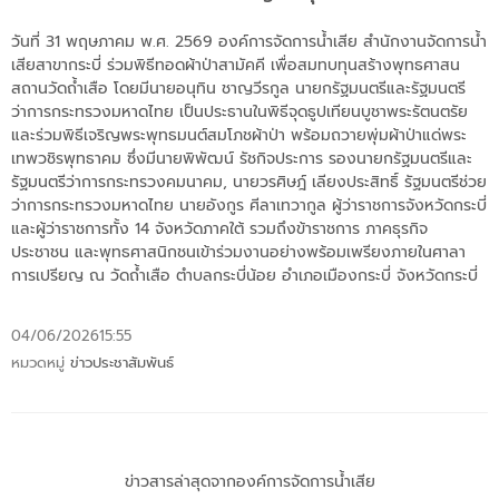
วันที่ 31 พฤษภาคม พ.ศ. 2569 องค์การจัดการน้ำเสีย สำนักงานจัดการน้ำ
เสียสาขากระบี่ ร่วมพิธีทอดผ้าป่าสามัคคี เพื่อสมทบทุนสร้างพุทธศาสน
สถานวัดถ้ำเสือ โดยมีนายอนุทิน ชาญวีรกูล นายกรัฐมนตรีและรัฐมนตรี
ว่าการกระทรวงมหาดไทย เป็นประธานในพิธีจุดธูปเทียนบูชาพระรัตนตรัย
และร่วมพิธีเจริญพระพุทธมนต์สมโภชผ้าป่า พร้อมถวายพุ่มผ้าป่าแด่พระ
เทพวชิรพุทธาคม ซึ่งมีนายพิพัฒน์ รัชกิจประการ รองนายกรัฐมนตรีและ
รัฐมนตรีว่าการกระทรวงคมนาคม, นายวรศิษฎ์ เลียงประสิทธิ์ รัฐมนตรีช่วย
ว่าการกระทรวงมหาดไทย นายอังกูร ศีลาเทวากูล ผู้ว่าราชการจังหวัดกระบี่
และผู้ว่าราชการทั้ง 14 จังหวัดภาคใต้ รวมถึงข้าราชการ ภาคธุรกิจ
ประชาชน และพุทธศาสนิกชนเข้าร่วมงานอย่างพร้อมเพรียงภายในศาลา
การเปรียญ ณ วัดถ้ำเสือ ตำบลกระบี่น้อย อำเภอเมืองกระบี่ จังหวัดกระบี่
04/06/2026
15:55
หมวดหมู่
ข่าวประชาสัมพันธ์
ข่าวสารล่าสุดจากองค์การจัดการน้ำเสีย