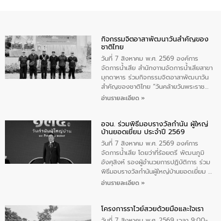
กิจกรรมจิตอาสาพัฒนาวันสําคัญของ
ชาติไทย
วันที่ 7 สิงหาคม พ.ศ. 2569 องค์การ
จัดการน้ำเสีย สำนักงาานจัดการน้ำเสียสาขา
มุกดาหาร ร่วมกิจกรรมจิตอาสาพัฒนาวัน
สําคัญของชาติไทย “วันคล้ายวันพระราช
สมภพ สมเด็จพระนางเจ้าสิริกิติ์พระบรม
อ่านรายละเอียด »
ราชินีนาถ พระบรมราชชนนีพันปีหลวง และ
วันแม่แห่งชาติ 12 สิงหาคม” โดยมีนายชลิต
อจน. ร่วมพิธีมอบรางวัลกำนัน ผู้ใหญ่
ทิพย์คำ รองผู้ว่าราชการจังหวัดมุกดาหาร
บ้านยอดเยี่ยม ประจำปี 2569
เป็นประธานในพิธี ณ เรือนจําชั่วคราวนาโสก
ตําบลนาโสก อําเภอเมืองมุกดาหาร จังหวัด
วันที่ 7 สิงหาคม พ.ศ. 2569 องค์การ
มุกดาหาร โดยในกิจกรรมได้ร่วมปลูกป่า และ
จัดการน้ำเสีย โดยว่าที่ร้อยตรี พัฒนภูมิ
ทําความสะอาดภายในบริเวณ จัดกิจกรรม
อังศุสิงห์ รองผู้อำนวยการปฏิบัติการ ร่วม
เพื่อถวายเป็นพระราชกุศล สมเด็จพระนาง
พิธีมอบรางวัลกำนันผู้ใหญ่บ้านยอดเยี่ยม ณ
เจ้าสิริกิติ์พระบรมราชินีนาถ พระบรมราช
ทำเนียบรัฐบาล โดยมีนายอนุทิน ชาญวีรกูล
อ่านรายละเอียด »
ชนนีพันปีหลวง พร้อมถวายสัจปฏิญาณ
นายกรัฐมนตรีและรัฐมนตรีว่าการกระทรวง
ทำความดีด้วยหัวใจ
มหาดไทย เป็นประธานมอบรางวัลแหนบ
โครงการราไวย์สวยด้วยมือและใจเรา
ทองคำและประกาศเกียรติคุณให้แก่ กำนัน
ผู้ใหญ่บ้านยอดเยี่ยม พร้อมกล่าวชื่นชม ให้
วันที่ 7 สิงหาคม พ.ศ. 2569 เวลา 9:00-