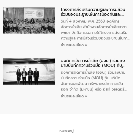
ปัญหาน้ำเสียอย่างยั่งยืน ภายใต้กิจกรรม
โครงการส่งเสริมความรู้และการมีส่วน
“ชุมชนร่วมใจ น้ำใสยั่งยืน” ได้บรรยายให้
ร่วมของประชาชนในการป้องกันและ
ความรู้เกี่ยวกับการจัดการน้ำเสียและการใช้
แก้ไขปัญหาน้ำเสียอย่างยั่งยืน
ถังดักไขมันให้แก่นักเรียนโรงเรียนวัดบ่อ
วันที่ 4 สิงหาคม พ.ศ. 2569 องค์การ
(นันทวิทยา) เทศบาลนครปากเกร็ด อำเภอ
จัดการน้ำเสีย สำนักงานจัดการน้ำเสียสาขา
ปากเกร็ด จังหวัดนนทบุรี จำนวน 30 คน
พะเยา จัดกิจกรรมภายใต้โครงการส่งเสริม
ความรู้และการมีส่วนร่วมของประชาชนในการ
ป้องกันและแก้ไขปัญหาน้ำเสียอย่างยั่งยืน
อ่านรายละเอียด »
ตามนโยบาย “มหาดไทย ทำทันที Action 5
Plus” โดยจัดอบรมให้ความรู้เรื่องน้ำเสีย
องค์การจัดการน้ำเสีย (อจน.) ร่วมลง
ชุมชนและการบำบัดน้ำเสียเบื้องต้น ให้กับ
นามบันทึกความร่วมมือ (MOU) กับ
นักเรียนชั้นประถมศึกษาปีที่ 5 โรงเรียน
บริษัท จัดการและพัฒนาทรัพยากรน้ำ
เทศบาล 1 (พะเยาประชานุกูล) จำนวน 30
องค์การจัดการน้ำเสีย (อจน.) ร่วมลงนาม
ภาคตะวันออก จำกัด (มหาชน) หรือ อีส
คน
บันทึกความร่วมมือ (MOU) กับ บริษัท
ท์ วอเตอร์
จัดการและพัฒนาทรัพยากรน้ำภาคตะวัน
ออก จำกัด (มหาชน) หรือ อีสท์ วอเตอร์
เมื่อวันอังคารที่ 4 สิงหาคม 2569 ณ ห้อง
อ่านรายละเอียด »
อเนกประสงค์ ชั้น 22 อาคารอีสท์วอเตอร์
ในหัวข้อ “การร่วมศึกษาแนวทางการบริหาร
จัดการน้ำเสียและการนำน้ำกลับมาใช้ประโยชน์
ของประเทศไทย” เพื่อยกระดับการบริหาร
จัดการทรัพยากรน้ำ เสริมสร้างความมั่นคง
ด้านน้ำของประเทศ และเตรียมความพร้อม
หมวดหมู่