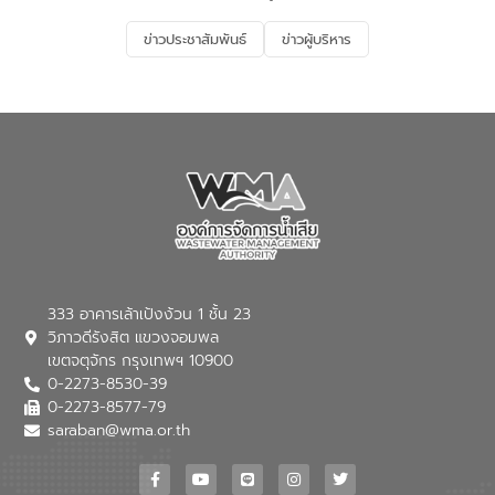
รองรับการเติบโตของเมือง รวมถึงการ
ลงทุนในอุตสาหกรรมแห่งอนาคต ตลอดจน
ข่าวประชาสัมพันธ์
ข่าวผู้บริหาร
มุ่งตอบโจทย์ความท้าทายจากวิกฤตการ
เปลี่ยนแปลงสภาพภูมิอากาศและความเสี่ยง
ภัยแล้งในระยะยาว การประสานความร่วมมือ
ในครั้งนี้เป็นการดึงจุดแข็งและความ
เชี่ยวชาญด้านระบบบำบัดน้ำเสียที่เป็นมิตร
ต่อสิ่งแวดล้อมของ องค์การจัดการน้ำเสีย
(อจน.) มาผสานกับประสบการณ์และ
เทคโนโลยีโครงข่ายน้ำครบวงจรในพื้นที่ EEC
ของอีสท์ วอเตอร์ เพื่อร่วมกันศึกษา
เทคโนโลยีการปรับปรุงคุณภาพน้ำ (Water
Reuse) และพัฒนารูปแบบการดำเนินงาน
ร่วมกับท้องถิ่นให้เกิดระบบบริหารจัดการน้ำ
อย่างเป็นรูปธรรม เพื่อรองรับความต้องการ
333 อาคารเล้าเป้งง้วน 1 ชั้น 23
ใช้น้ำที่พุ่งสูงขึ้นจากการขยายตัวของ
วิภาวดีรังสิต แขวงจอมพล
อุตสาหกรรม นายชีระ วงศบูรณะ ผู้อำนวย
เขตจตุจักร กรุงเทพฯ 10900
การองค์การจัดการน้ำเสีย กล่าวถึงภารกิจ
0-2273-8530-39
หลักของ อจน. ในการพัฒนาระบบบำบัดน้ำ
เสียเมื่อผสานกับความเชี่ยวชาญของอีสท์
0-2273-8577-79
วอเตอร์ จะช่วยขับเคลื่อนการศึกษาทั้งในมิติ
saraban@wma.or.th
ทางเทคนิคและความคุ้มค่าทางเศรษฐกิจ
เพื่อสนับสนุนการพัฒนาเมืองอย่างยั่งยืน
ขณะที่ นายบดินทร์ อุดล กรรมการผู้อำนวย