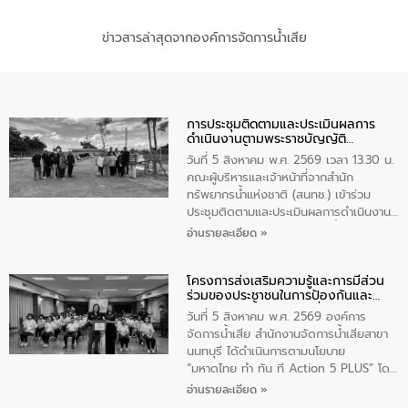
ข่าวสารล่าสุดจากองค์การจัดการน้ำเสีย
การประชุมติดตามและประเมินผลการ
ดำเนินงานตามพระราชบัญญัติ
ทรัพยากรน้ำ พ.ศ. 2561 ประจำ
วันที่ 5 สิงหาคม พ.ศ. 2569 เวลา 13.30 น.
ปีงบประมาณ พ.ศ. 2569
คณะผู้บริหารและเจ้าหน้าที่จากสำนัก
ทรัพยากรน้ำแห่งชาติ (สนทช.) เข้าร่วม
ประชุมติดตามและประเมินผลการดำเนินงาน
ตามพระราชบัญญัติทรัพยากรน้ำ พ.ศ. 2561
อ่านรายละเอียด »
ประจำปีงบประมาณ พ.ศ. 2569 ณ ศูนย์
บริหารจัดการคุณภาพน้ำเทศบาลตำบล
โครงการส่งเสริมความรู้และการมีส่วน
วัดสิงห์ จังหวัดชัยนาท โดยมีนายแสงชัย
ร่วมของประชาชนในการป้องกันและ
สุขชื่น นายกเทศมนตรีตำบลวัดสิงห์ คณะผู้
แก้ไขปัญหาน้ำเสียอย่างยั่งยืน
บริหารเทศบาลตำบลวัดสิงห์ ผู้นำชุมชน และ
วันที่ 5 สิงหาคม พ.ศ. 2569 องค์การ
ประชาชนในพื้นที่เทศบาลตำบลวัดสิงก์ที่มี
จัดการน้ำเสีย สำนักงานจัดการน้ำเสียสาขา
ส่วนได้ส่วนเสียในโครงก่อสร้างศูนย์บริหาร
นนทบุรี ได้ดำเนินการตามนโยบาย
จัดการคุณภาพน้ำเทศบาลตำบลวัดสิงห์
“มหาดไทย ทำ ทัน ที Action 5 PLUS” โดย
จังหวัดชัยนาท ให้การต้อนรับ
จัดโครงการส่งเสริมความรู้และการมีส่วน
อ่านรายละเอียด »
ร่วมของประชาชนในการป้องกันและแก้ไข