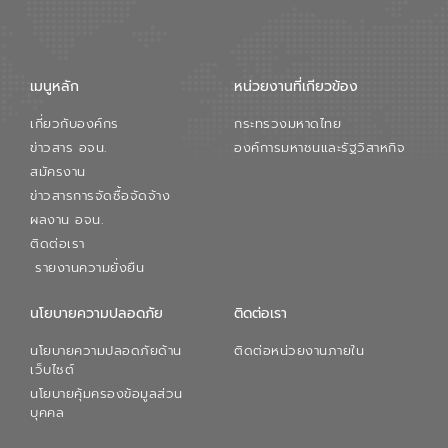
การใหญ่ อีสท์ วอเตอร์ ย้ำว่า การบริหาร
จัดการน้ำยุคใหม่ต้องมุ่งเน้นความคุ้มค่า
ตลอดระบบ โดยการนำน้ำบำบัดกลับมาใช้ใหม่
จะช่วยลดการพึ่งพาน้ำธรรมชาติและสร้าง
เมนูหลัก
หน่วยงานที่เกียวข้อง
สมดุลทางเศรษฐกิจและสิ่งแวดล้อมได้อย่าง
เป็นรูปธรรม ความร่วมมือระหว่างภาครัฐและ
เกี่ยวกับองค์กร
กระทรวงมหาดไทย
ภาคเอกชนในครั้งนี้ นับเป็นก้าวสำคัญของ
องค์การจัดการน้ำเสีย (อจน.) ในการร่วมวาง
ข่าวสาร อจน.
องค์การมหาชนและรัฐวิสาหกิจ
รากฐานโครงสร้างพื้นฐานด้านน้ำของ
สมัครงาน
ประเทศ เพื่อยกระดับประสิทธิภาพการใช้
ข่าวสารการจัดซื้อจัดจ้าง
ทรัพยากรน้ำให้เกิดประโยชน์สูงสุดและเป็นไป
ผลงาน อจน.
ตามมาตรฐานสากล
ติดต่อเรา
รายงานความยั่งยืน
นโยบายความปลอดภัย
ติดต่อเรา
นโยบายความปลอดภัยด้าน
ติดต่อหน่วยงานภายใน
เว็บไซต์
นโยบายคุ้มครองข้อมูลส่วน
บุคคล