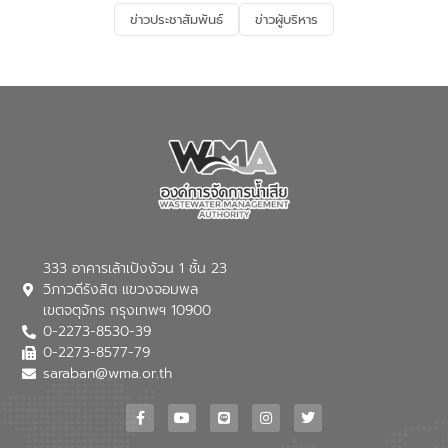
และการบำบัดน้ำเสียเบื้องต้น” โดยให้ความรู้
ข่าวประชาสัมพันธ์
ข่าวผู้บริหาร
เกี่ยวกับสาเหตุและผลกระทบของน้ำเสีย
แนวทางการลดการเกิดน้ำเสียจากแหล่ง
กำเนิด การบำบัดน้ำเสียเบื้องต้นในครัวเรือน
ณ เทศบาลตำบลบางเลน จังหวัดนครปฐม
333 อาคารเล้าเป้งง้วน 1 ชั้น 23
วิภาวดีรังสิต แขวงจอมพล
เขตจตุจักร กรุงเทพฯ 10900
0-2273-8530-39
0-2273-8577-79
saraban@wma.or.th