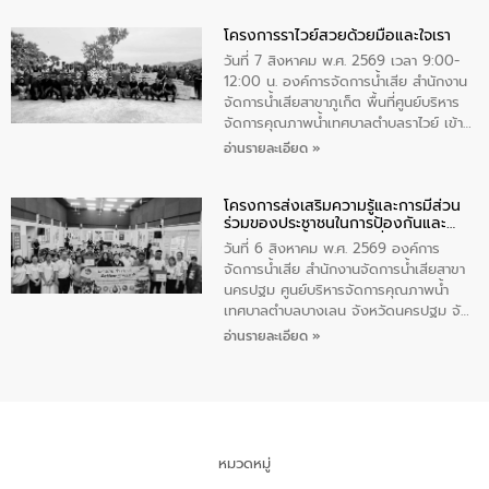
ทำความดีด้วยหัวใจ
มหาดไทย เป็นประธานมอบรางวัลแหนบ
โครงการราไวย์สวยด้วยมือและใจเรา
ทองคำและประกาศเกียรติคุณให้แก่ กำนัน
ผู้ใหญ่บ้านยอดเยี่ยม พร้อมกล่าวชื่นชม ให้
วันที่ 7 สิงหาคม พ.ศ. 2569 เวลา 9:00-
โอวาท และมอบนโยบาย
12:00 น. องค์การจัดการน้ำเสีย สำนักงาน
จัดการน้ำเสียสาขาภูเก็ต พื้นที่ศูนย์บริหาร
จัดการคุณภาพน้ำเทศบาลตำบลราไวย์ เข้า
ร่วมโครงการราไวย์สวยด้วยมือและใจเรา
อ่านรายละเอียด »
โดยมีนายเทมส์ ไกรทัศน์ นายกเทศมนตรี
ตำบลราไวย์ เจ้าหน้าที่เทศบาล ชาวบ้าน
โครงการส่งเสริมความรู้และการมีส่วน
ประชาชน ตัวแทนจากโรงแรมต่างๆ ในเขต
ร่วมของประชาชนในการป้องกันและ
เทศบาลตำบลราไวย์ ศูนย์บริหารจัดการ
แก้ไขปัญหาน้ำเสียอย่างยั่งยืน
คุณภาพน้ำเทศบาลตำบลราไวย์ นำโดยนาย
วันที่ 6 สิงหาคม พ.ศ. 2569 องค์การ
น้อย แก้วเศษ ผู้จัดการสำนักงานจัดการน้ำ
จัดการน้ำเสีย สำนักงานจัดการน้ำเสียสาขา
เสียสาขาภูเก็ต พร้อมด้วยเจ้าหน้าที่ จำนวน
นครปฐม ศูนย์บริหารจัดการคุณภาพน้ำ
5 คน ร่วมทำกิจกรรม ทำความสะอาด
เทศบาลตำบลบางเลน จังหวัดนครปฐม จัด
ชายหาดและแหล่งท่องเที่ยว ณ บริเวณ
กิจกรรมภายใต้โครงการส่งเสริมความรู้และ
อ่านรายละเอียด »
แหลมพรหมเทพ หมู่ที่ 6 ตำบลราไวย์
การมีส่วนร่วมของประชาชนในการป้องกัน
อำเภอเมือง จังหวัดภูเก็ต
และแก้ไขปัญหาน้ำเสียอย่างยั่งยืน ตาม
นโยบาย “มหาดไทย ทำ ทัน ที Action 5
PLUS” โดยจัดอบรมให้ความรู้แก่ประชาชน
และนักเรียน เพื่อส่งเสริมความรู้ด้านการ
จัดการน้ำเสียและสร้างจิตสำนึกในการ
หมวดหมู่
อนุรักษ์สิ่งแวดล้อม ในหัวข้อ “น้ำเสียชุมชน