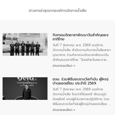
ข่าวสารล่าสุดจากองค์การจัดการน้ำเสีย
กิจกรรมจิตอาสาพัฒนาวันสําคัญของ
ชาติไทย
วันที่ 7 สิงหาคม พ.ศ. 2569 องค์การ
จัดการน้ำเสีย สำนักงาานจัดการน้ำเสียสาขา
มุกดาหาร ร่วมกิจกรรมจิตอาสาพัฒนาวัน
สําคัญของชาติไทย “วันคล้ายวันพระราช
สมภพ สมเด็จพระนางเจ้าสิริกิติ์พระบรม
อ่านรายละเอียด »
ราชินีนาถ พระบรมราชชนนีพันปีหลวง และ
วันแม่แห่งชาติ 12 สิงหาคม” โดยมีนายชลิต
อจน. ร่วมพิธีมอบรางวัลกำนัน ผู้ใหญ่
ทิพย์คำ รองผู้ว่าราชการจังหวัดมุกดาหาร
บ้านยอดเยี่ยม ประจำปี 2569
เป็นประธานในพิธี ณ เรือนจําชั่วคราวนาโสก
ตําบลนาโสก อําเภอเมืองมุกดาหาร จังหวัด
วันที่ 7 สิงหาคม พ.ศ. 2569 องค์การ
มุกดาหาร โดยในกิจกรรมได้ร่วมปลูกป่า และ
จัดการน้ำเสีย โดยว่าที่ร้อยตรี พัฒนภูมิ
ทําความสะอาดภายในบริเวณ จัดกิจกรรม
อังศุสิงห์ รองผู้อำนวยการปฏิบัติการ ร่วม
เพื่อถวายเป็นพระราชกุศล สมเด็จพระนาง
พิธีมอบรางวัลกำนันผู้ใหญ่บ้านยอดเยี่ยม ณ
เจ้าสิริกิติ์พระบรมราชินีนาถ พระบรมราช
ทำเนียบรัฐบาล โดยมีนายอนุทิน ชาญวีรกูล
อ่านรายละเอียด »
ชนนีพันปีหลวง พร้อมถวายสัจปฏิญาณ
นายกรัฐมนตรีและรัฐมนตรีว่าการกระทรวง